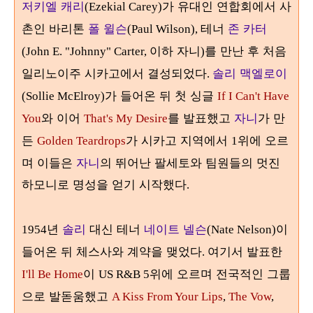
저키엘 캐리
가 유대인 연합회에서 사
(Ezekial Carey)
촌인 바리톤
폴 윌슨
테너
존 카터
(Paul Wilson),
이하 자니
를 만난 후 처음
(John E. "Johnny" Carter,
)
일리노이주 시카고에서 결성되었다
솔리 맥엘로이
.
가 들어온 뒤 첫 싱글
(Sollie McElroy)
If I Can't Have
와 이어
를 발표했고
자니
가 만
You
That's My Desire
든
가 시카고 지역에서
위에 오르
Golden Teardrops
1
며 이들은
자니
의 뛰어난 팔세토와 팀원들의 멋진
하모니로 명성을 얻기 시작했다
.
년
솔리
대신 테너
네이트 넬슨
이
1954
(Nate Nelson)
들어온 뒤 체스사와 계약을 맺었다
여기서 발표한
.
이
위에 오르며 전국적인 그룹
I'll Be Home
US R&B 5
으로 발돋움했고
A Kiss From Your Lips
,
The Vow
,