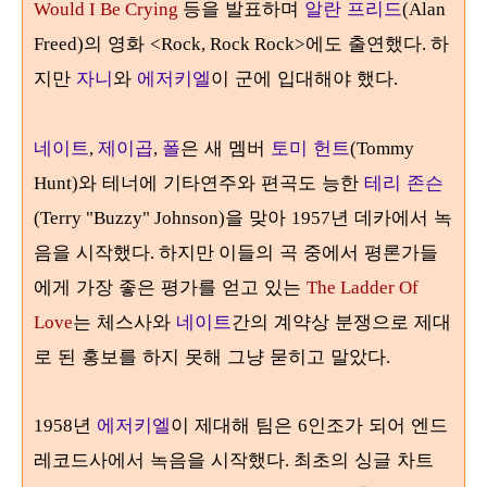
등을 발표하며
알란 프리드
Would I Be Crying
(Alan
의 영화
에도 출연했다
하
Freed)
<Rock, Rock Rock>
.
지만
자니
와
에저키엘
이 군에 입대해야 했다
.
네이트
제이곱
폴
은 새 멤버
토미 헌트
,
,
(Tommy
와 테너에 기타연주와 편곡도 능한
테리 존슨
Hunt)
을 맞아
년 데카에서 녹
(Terry "Buzzy" Johnson)
1957
음을 시작했다
이들의 곡 중에서 평론가들
. 하지만
에게 가장 좋은 평가를 얻고 있는
The Ladder Of
는 체스사와
네이트
간의 계약상 분쟁으로 제대
Love
로 된 홍보를 하지 못해 그냥 묻히고 말았다
.
년
에저키엘
이 제대해 팀은
인조가 되어 엔드
1958
6
레코드사에서 녹음을 시작했다
최초의 싱글 차트
.