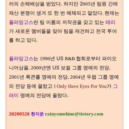
러의 손해배상을 받았다. 하지만 2
년 팀원 간에
005
재산 분쟁이 생겨 또 한 번 해체되고 말았다
현재는
.
플라밍고스
란 팀 이름의 저작권을 갖고 있는
테리
가 새로운 멤버들을 맞아 팀을 재건하고 전국 투어
를 하고 있다
.
플라밍고스
는
년 US
협회로부터 파이오
1996
R&B
니어상을
년엔 US 보컬 그룹 명예의 전당
, 2000
,
년 록큰롤 명예의 전당
년 두왑 그룹 명예
2001
, 2004
의 전당 등에 올랐고
가
그
I Only Have Eyes For You
래미
명예의 전당에 올랐다
.
20200526
rainysunshine@tistory.com
현지운