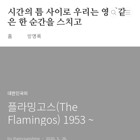
본문 바로가기
시간의 틈 사이로 우리는 영원같
은 한 순간을 스치고
홈
방명록
대한민국외
플라밍고스(The
Flamingos) 1953 ~
by Rainysunshine
2020. 5. 26.