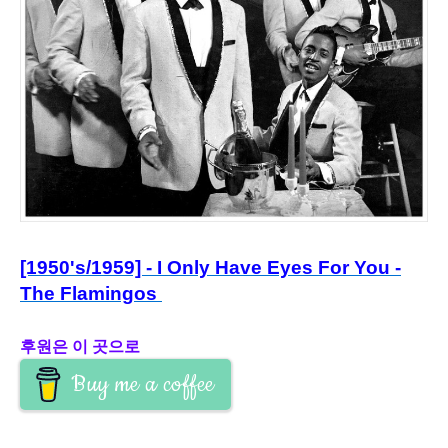
[1950's/1959] - I Only Have Eyes For You -
The Flamingos
후원은 이 곳으로
Buy me a coffee