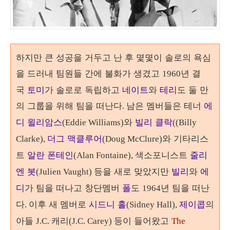
하지만 큰 성공을 거두고 난 후 몇몇이 솔로의 욕심
을 드러내 팀원들 간에 불화가 생겼고
년 결
1960
국
토미
가 솔로로 독립하고
네이트
와
테리
도 둘 만
의 그룹을 위해 팀을 떠난다
남은 멤버들은 테너
에
.
디 윌리암스
와
빌리 클락
(Eddie Williams)
((Billy
더그 맥클루어
와 기타리스
Clarke),
(Doug McClure)
트
알란 폰테인
색소포니스트
줄리
(Alan Fontaine),
엔 봇
등을 새로 맞았지만
빌리
와
에
(Julien Vaught)
디
가 팀을 떠나고 창단멤버
폴
도
년 팀을 떠난
1964
다
이후 새 멤버로
시드니 홀
제이콥
의
.
(Sidney Hall),
아들
캐리
등이 들어왔고
J.C.
(J.C. Carey)
The