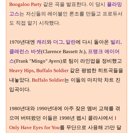
같은 곡을 발표한다
이 당시
플라밍
Boogaloo Party
.
고스
는 자신들의 레이블인 론조를 만들고 프로듀서
도 직접 맡기 시작했다
.
년대엔
캐리
와
더그
알란
에 다시 돌아온
빌리
1970
,
,
클레런스 바셋
프랭크 에이어
(Clarence Bassett Jr.),
스
로 팀이 라인업을 정비했고
(Frank "Mingo" Ayers)
같은 평범한 히트곡들을
Heavy Hips
,
Buffalo Soldier
내놓았다
는 이들의 마지막 차트 진
.
Buffalo Soldier
입곡이다
.
년대와
년대에 아주 잦은 멤버 교체를 겪
1980
1990
으며 버텨왔던 이들은
년 펩시 콜라사에서
1998
I
를 무단으로 사용해
만 달
Only Have Eyes for You
25