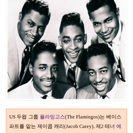
두왑 그룹
플라밍고스
는 베이스
US
(The Flamingos)
파트를 맡는 제이콥 캐리
제
테너
에
(Jacob Carey),
2