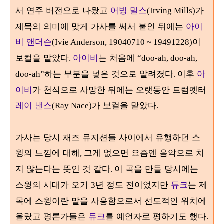
서 연주 버전으로 나왔고
어빙 밀스
가
(Irving Mills)
제목의 의미에 맞게 가사를 써서 붙인 뒤에는
아이
비 앤더슨
이
(Ivie Anderson, 19040710 ~ 19491228)
보컬을 맡았다
아이비
는 처음에
.
“doo-ah, doo-ah,
하는 부분을 넣은 것으로 알려졌다
이후
아
doo-ah”
.
이비
가 천식으로 사망한 뒤에는 오랫동안 트럼펫터
레이 낸스
가 보컬을 맡았다
(Ray Nace)
.
가사는 당시 재즈 뮤지션들 사이에서 유행하던 스
윙의 느낌에 대해
그게 없으면 요즘엔 음악으로 치
,
지 않는다는 뜻인 것 같다
이 곡을 만들 당시에는
.
스윙의 시대가 오기
년 정도 전이었지만
듀크
는 제
3
목에 스윙이란 말을 사용함으로서 선도적인 위치에
올랐고 평론가들은
듀크
를 예언자로 평하기도 했다
.