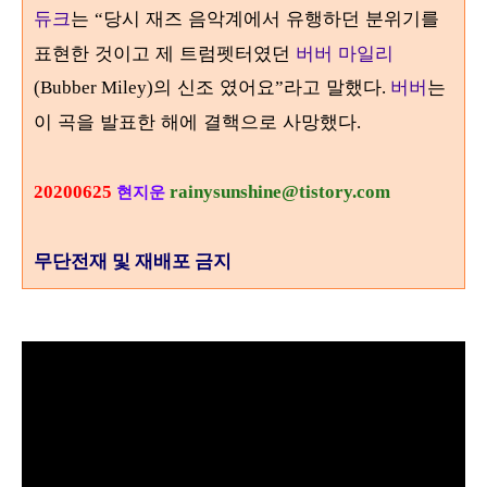
듀크
는
당시 재즈 음악계에서 유행하던 분위기를
“
표현한 것이고 제 트럼펫터였던
버버 마일리
의 신조 였어요
라고 말했다
버버
는
(Bubber Miley)
”
.
이 곡을 발표한 해에 결핵으로 사망했다
.
20200625
rainysunshine@tistory.com
현지운
무단전재 및 재배포 금지