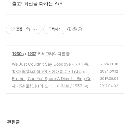
출고! 최선을 다하는 A/S
공감
구독하기
'
1930s
>
1932
' 카테고리의 다른 글
We Just Couldn't Say Goodbye - 가이 롬바
2024.11.08
르도 Guy Lombardo / 1932
황성(荒城)의 적(跡) - 이애리수 / 1932
(11)
2024.09.12
(9)
Brother, Can You Spare A Dime? - Bing Cros
2019.05.01
by / 1932
세기말(世紀末)의 노래 – 이경설 / 1932
(1)
2019.04.02
(0)
관련글