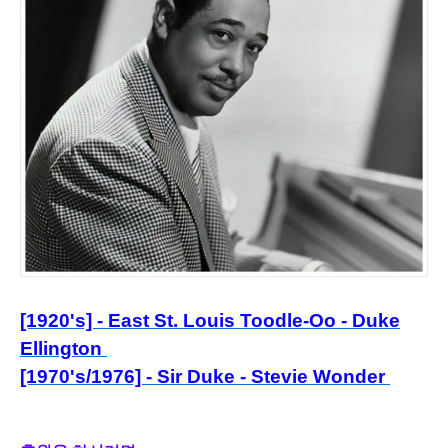
[1920's] - East St. Louis Toodle-Oo - Duke
Ellington
[1970's/1976] - Sir Duke - Stevie Wonder