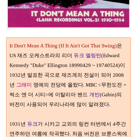
은
It Don't Mean A Thing (If It Ain't Got That Swing)
재즈 오케스트라의 리더
듀크 엘링턴
US
(Edward
이
Kennedy "Duke" Ellington 18990429 ~ 19740524)
년 발표한 곡으로 재즈계의 전설이 되어
1932
2008
년
그래미
명예의 전당에 올랐다
무한도전
–
. MBC <
썩소 앤 더 시티
에 이탈리아 밴드
개빈
의
>
(Gabin)
버전이 사용되어 우리나라에 많이 알려졌다
.
년
듀크
가 시카고 교외의 링컨 터번에서
주간
1931
4
연주하던 여름에 작곡했다
처음 버전은 브룬스윅에
.