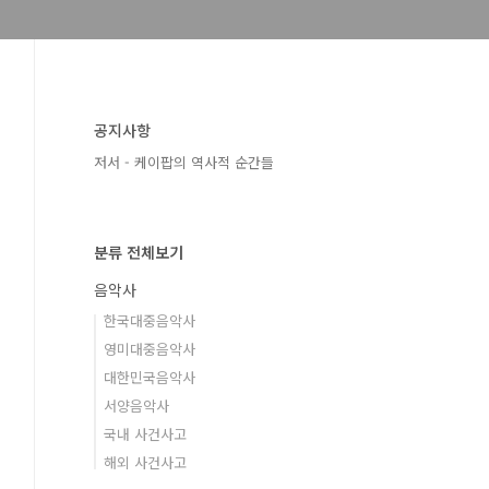
공지사항
저서 - 케이팝의 역사적 순간들
분류 전체보기
음악사
한국대중음악사
영미대중음악사
대한민국음악사
서양음악사
국내 사건사고
해외 사건사고