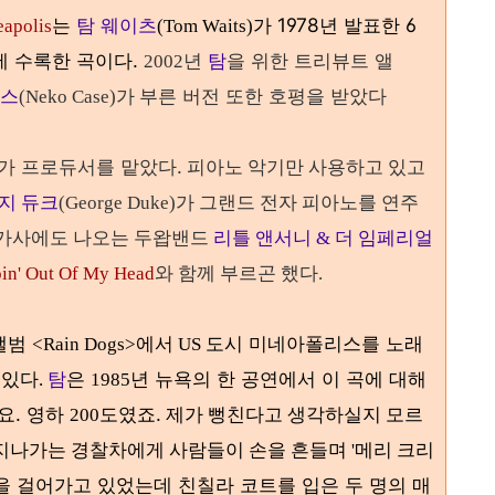
는
탐 웨이츠
가 1978년 발표한 6
eapolis
(Tom Waits)
에 수록한 곡이다.
년
탐
을 위한 트리뷰트 앨
2002
이스
버전 또한 호평을 받았다
(Neko Case)가 부른
we)가 프로듀서를 맡았다.
피아노 악기만 사용하고 있고
지 듀크
(George Duke)가 그랜드 전자 피아노를 연주
 가사에도 나오는 두왑밴드
리틀 앤서니 & 더 임페리얼
in' Out Of My Head
와 함께 부르곤 했다.
 앨범
미네아폴리스를 노래
<Rain Dogs>에서 US 도시
 있다
탐
은
년 뉴욕의 한 공연에서 이 곡에 대해
.
1985
요.
영하
도였죠.
200
제가 뻥친다고 생각하실지 모르
나가는 경찰차에게 사람들이 손을 흔들며 '메리 크리
 걸어가고 있었는데 친칠라 코트를 입은 두 명의 매