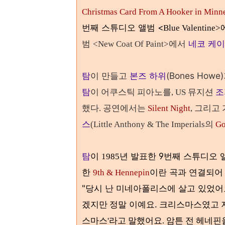
Christmas Card From A Hooker in Minn
번째 스튜디오 앨범 <
Blue Valentine>
범
에서
네코 케
<New Coat Of Paint>
탐
이 만들고
본즈 하위
(Bones Ho
탐
이 어쿠스틱 피아노를, US 뮤지션
조
했다. 공연에서는
Silent Night
, 그리고
스
(Little Anthony & The Imperials의
Go
탐
이
년 발표한 9번째 스튜디오
1985
한
이란 곡과 연결되어
9th & Hennepin
"
당시 난 미네아폴리스에 살고 있었어
정말 이예요.
겠지만
크리스마스였고 지
헤네핀을
스마스'라고 말했어요. 암튼 전