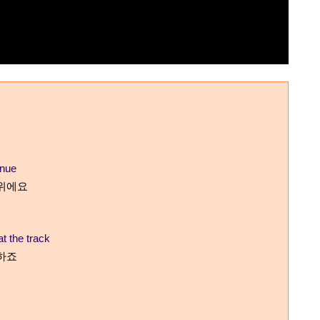
enue
 위에요
t the track
하죠