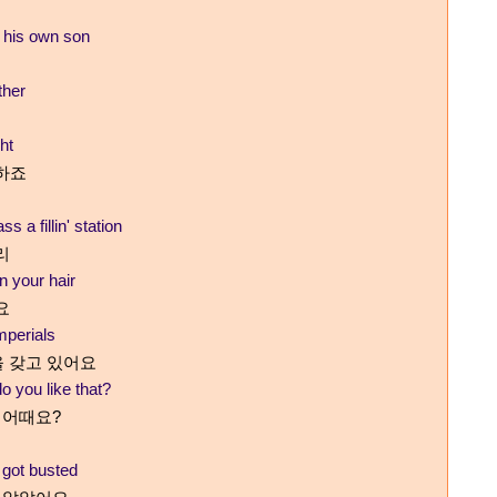
d his own son
ther
ht
하죠
s a fillin' station
리
n your hair
요
Imperials
을 갖고 있어요
 you like that?
 어때요
?
 got busted