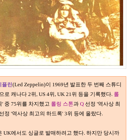
제플린
(Led Zeppelin)
이
1969
년 발표한 두 번째 스튜디
으로 캐나다 2위, US
4
위, UK 21위 등을 기록했다.
롤
곡' 중
75
위를 차지했고
롤링 스톤
과
Q
선정 '역사상 최
선정 '역사상 최고의 하드록'
3
위 등에 올랐다.
은 UK에서도 싱글로 발매하려고 했다
.
하지만 당시까