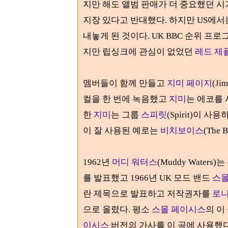
지만 해도 앨범 판매가 더 중요했던 시
지장 있다고 반대했다
. 하지만 US에
내놓게 된 것이다
. UK
BBC
순위 프로
지만 립싱크에 관심이 없었던
레드 제
멤버들이 함께 만들고
지미 페이지
(J
컬을 한 번에 녹음했고
지미
는 에코를
한
지미
는 그룹
스피릿
(Spirit)
이 사용
이 잘 사용된 예로는
비치보이스
(The B
1962
년
머디 워터스
(Muddy Waters)
는
를 발표했고
1966
년 UK 모드 밴드
스몰
란 제목으로 발표하고 저작권자를
로니
으로 올렸다
.
평소
스몰 페이시스
의 이
이시스
버전의 가사를 이 곡에
사용했