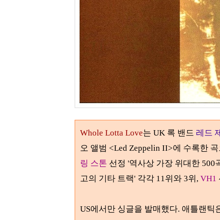
Whole Lotta Love
는 UK 록 밴드
레드 
오 앨범
<Led Zeppelin II>
에 수록한 곡
링 스톤
선정 '역사상 가장 위대한
500
고의 기타 트랙' 각각
11
위와
3
위
,
VH1
US에서만 싱글을 발매했다. 애틀랜틱