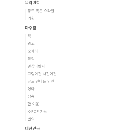
음악미학
장르 혹은 스타일
기획
마주침
책
광고
오페라
창작
일상다반사
그림이건 사진이건
글로 만나는 인연
영화
방송
한 여운
K-POP 차트
번역
대한민국