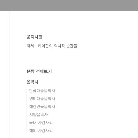
공지사항
저서 - 케이팝의 역사적 순간들
분류 전체보기
음악사
한국대중음악사
영미대중음악사
대한민국음악사
서양음악사
국내 사건사고
해외 사건사고