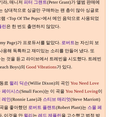
기라, 매니저
피터 그랜트
(Peter Grant)
가 앨범 판매에
서는
상대적으로 싱글만 구매하는 팬 층이 많아 싱글로
그램
<Top Of The Pops>
에서 메인 음악으로 사용되었
플린
은 한 번도 출연하지 않았다
.
immy Page)가 프로듀서를 맡았다.
로버트
는 자신의 보
 사용해 독특하고 재미있는 소리를 만들어 냈다
.
또
하는 것을 듣고 라이브에서 트레빈을 시도했다
.
트레빈
each Boys)
의
Good Vibrations
가 있다
.
 동료
윌리 딕슨
(Willie Dixon)
의 곡인
You Need Love
 페이시스
(Small Faces)
는 이 곡을
You Need Loving
이
 레인
(Ronnie Lane)
과
스티브 매리엇
(Steve Marriott)
 곡을 좋아했던
로버트 플랜트
(Robert Plant)
는
스몰 페
다
.
이것을 안
윌리
는
레드 제플린
을 고소했고 법정 밖