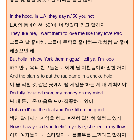
In the hood, in L.A. they sayin,"50 you hot"
L.A.
의 동네에선
“50
야
!,
너 멋있다
”
라고 말하지
They like me, I want them to love me like they love Pac
그들은 날 좋아해
,
그들이 투팍을 좋아하는 것처럼 날 좋아
해줬으면 해
But holla in New York them niggaz'll tell ya, I'm loco
하지만 뉴욕의 친구들은 너에게 날 미친놈이라 말할 거야
And the plan is to put the rap game in a choke hold
이 숨 막힐 것 같은 곳에서 랩 게임을 하는 게 내 계획이야
I'm fully focused man, my money on my mind
난 내 돈에 온 마음을 모아 집중하고 있어
Got a mill' out the deal and I'm still on the grind
백만 달러짜리 계약을 하고 여전히 열심히 일하고 있지
Now shawty said she feelin' my style, she feelin' my flow
이제 여자들이 내 스타일과 내 플로우를 느낀다고 말하지