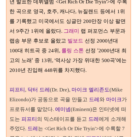
년 발표한 데뷔앨범
에 수록
<Get Rich Or Die Tryin'>
한 곡으로 영국,
호주
캐나다
뉴질랜드 등에서
위
,
,
1
를 기록했고 미국에서도 싱글만
만장 이상 팔면
200
서
주간
위에 올랐다
그래미
랩 퍼포먼스 부문과
9
1
.
랩송 부문 후보로 올랐고
빌보드
선정
년대
2000
대 히트곡 중
위
롤링 스톤
선정 '
년대 최
100
24
,
2000
고의 노래' 중
위
역사상 가장 위대한
곡'에는
13
, '
500
년 진입해
위를 차지했다
2010
448
.
닥터 드레
마이크 엘리존도
피프티
,
(Dr. Dre),
(Mike
가 공동으로 곡을 만들고
드레
와
마이크
가
Elizondo)
프로듀서를 맡았다
에미넴
은 인터넷에 떠
.
(Eminem)
도는
피프티
의 믹스테이프를 듣고
드레
에게 소개해
주었다
.
드레
는 <Get Rich Or Die Tryin'>에 수록할 7