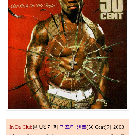
은 US 래퍼
피프티
센트
가
In Da Club
(50 Cent)
2003