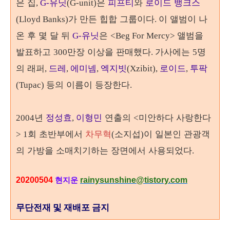
은 집
유닛
은
피프티
와
로이드 뱅크스
,
G-
(G-unit)
가 만든 힙합 그룹이다
이 앨범이 나
(Lloyd Banks)
.
온 후 몇 달 뒤
유닛
은
앨범을
G-
<Beg For Mercy>
발표하고
만장 이상을 판매했다
가사에는
명
300
.
5
의 래퍼
드레
에미넴
엑지빗
로이드
투팍
,
,
,
(Xzibit),
,
의 이름이 등장한다
(Tupac) 등
.
년
정성효
이형민
연출의
미안하다 사랑한다
2004
,
<
회 초반부에서
차무혁
소지섭
이 일본인 관광객
> 1
(
)
의 가방을 소매치기하는 장면에서 사용되었다
.
20200504
rainysunshine@tistory.com
현지운
무단전재 및 재배포 금지