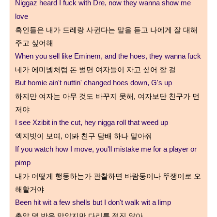
Niggaz heard I fuck with Dre, now they wanna show me
love
흑인들은 내가 드레랑 사귄다는 말을 듣고 나에게 잘 대해
주고 싶어해
When you sell like Eminem, and the hoes, they wanna fuck
네가 에미넴처럼 돈 벌면 여자들이 자고 싶어 할 걸
But homie ain't nuttin' changed hoes down, G's up
하지만 여자는 아무 것도 바꾸지 못해
,
여자보단 친구가 먼
저야
I see Xzibit in the cut, hey nigga roll that weed up
엑지빗이 보여
,
이봐 친구 담배 하나 말아줘
If you watch how I move, you'll mistake me for a player or
pimp
내가 어떻게 행동하는가 관찰하면 바람둥이나 뚜쟁이로 오
해할거야
Been hit wit a few shells but I don't walk wit a limp
총알 몇 방을 맞았지만 다리를 절진 않아