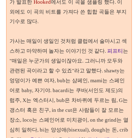
가 발표한
에서도 이 곡을 샘플링 했다
이
Hooked
.
외에도 이 곡의 비트를 가져다 쓴 힙합 곡들은 부지
기수로 많다
.
가사는 매일이 생일인 것처럼 클럽에서 술마시고 섹
스하고 마약하며 놀자는 이야기인 것 같다.
피프티
는
"매일은 누군가의 생일이잖아요. 그러니까 모두와
는
관련된 곡이라고 할 수 있죠"라고 말했다.
shawty
엉덩이가 예쁜 여자
는 샴페인
는 스페인
, bub
, mami
어로
자기야
는 쿠바
서인도 제도
의
baby,
. bacardi
(
)
럼주
는 엑스터시
은 차바퀴에 두르는 림
는
, X
, bub
, G
갱스터 혹은 친구
은 사람들이 잘 모르는
, in the cut
장소
는 스페인어로 미치광이
는 열
, loco
, on the grind
심히 일하다
는 양성애
는 돈
, bi
(bisexual), dough
, crib