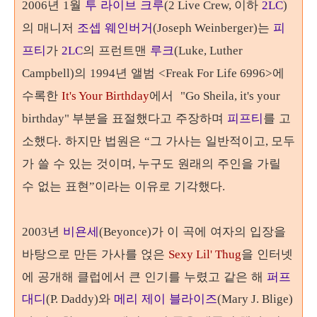
년
월
투 라이브 크루
이하
2006
1
(2 Live Crew,
2LC
)
의 매니저
조셉 웨인버거
는
피
(Joseph Weinberger)
프티
가
의 프런트맨
루크
2LC
(Luke, Luther
의
년 앨범
에
Campbell)
1994
<Freak For Life 6996>
수록한
에서
It's Your Birthday
"Go Sheila, it's your
부분을 표절했다고 주장하며
피프티
를 고
birthday"
소했다.
하지만 법원은
그 가사는 일반적이고
모두
“
,
가 쓸 수 있는 것이며
누구도 원래의 주인을 가릴
,
수 없는 표현
이라는 이유로 기각했다
”
.
년
비욘세
가 이 곡에 여자의 입장을
2003
(Beyonce)
바탕으로 만든 가사를 얹은
을 인터넷
Sexy Lil' Thug
에 공개해 클럽에서 큰 인기를 누렸고 같은 해
퍼프
대디
와
메리 제이 블라이즈
(P. Daddy)
(Mary J. Blige)