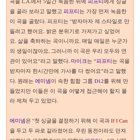
에서
일간
녹음한 뒤에
피프티
에게 싱글
곡을
L.A.
5
을 골라 보라고 말했고
는 가장 먼저 녹음한
피프티
이 곡을
골랐다
받자마자
스타일로 만
. 피프티는 "
제
들려고 했어요.
밝은 분위기로 가져가고 싶었어
요.
삶을 축하하는 곡이니까요
매일 매일은 누군가
.
의 생일이잖아요
모두와 연
, 그러니까 이 곡은 우리
관이 있어요
고 말했다
마이크
는
는 곡을
”라
.
“
피프티
받자마자 한시간만에 가사를 다 썼어요
고 말했
”라
다
원래는
에미넴
이 속한 힙합 그룹
를 위해 만
.
D12
들었지
만 이들은 이 곡을 어떻게 접근해야 할지 몰
라 제쳐 두고 있었다
.
에미넴
은 "첫 싱글을 결정하기 위해 이 곡과
If I Can
을 두고 두 파로 갈라졌어요. 우린 동전이라도 던져