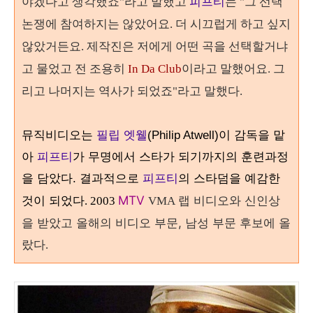
야겠다고 생각했죠"라고 말했고
피프티
는 "그 선택
논쟁에 참여하지는 않았어요. 더 시끄럽게 하고 싶지
않았거든요. 제작진은 저에게 어떤 곡을 선택할거냐
고 물었고 전 조용히
In Da Club
이라고 말했어요. 그
리고 나머지는 역사가 되었죠"라고 말했다.
뮤직비디오는
필립 엣웰
(Philip Atwell)이 감독을 맡
아
피프티
가 무명에서 스타가 되기까지의 훈련과정
을 담았다. 결과적으로
피프티
의 스타덤을 예감한
MTV
랩 비디오와 신인상
것이 되었다
. 2003
VMA
을 받았고 올해의 비디오 부문, 남성 부문 후보에 올
랐다
.