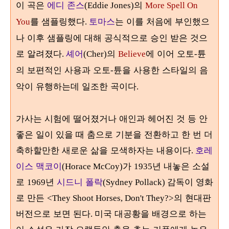
이 곡은
에디 존스
의
(Eddie Jones)
More Spell On
를 샘플링했다
토마스
는 이를 처음에 부인했으
You
.
나 이후 샘플링에 대해 공식적으로 승인 받은 것으
로 알려졌다
셰어
의
에 이어 오토
튠
.
(Cher)
Believe
-
의 보편적인 사용과 오토
튠을 사용한 스타일의 음
-
악이 유행하는데 일조한 곡이다
.
가사는 시험에 떨어졌거나 애인과 헤어진 것 등 안
좋은 일이 있을 때 춤으로 기분을 전환하고 한 번 더
축하할만한 새로운 삶을 모색하자는 내용이다
호레
.
이스 맥코이
가
년 내놓은 소설
(Horace McCoy)
1935
로
년
시드니 폴락
감독이 영화
1969
(Sydney Pollack)
로 만든
의 현대판
<They Shoot Horses, Don't They?>
버전으로 보면 된다
미국 대공황을 배경으로 하는
.