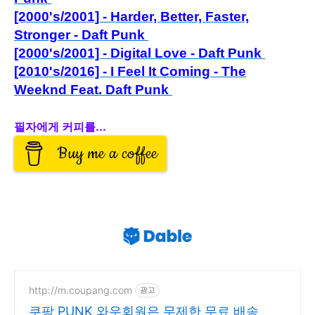
[2000's/2001] - Harder, Better, Faster,
Stronger - Daft Punk
[2000's/2001] - Digital Love - Daft Punk
[2010's/2016] - I Feel It Com
ing - T
he
Weeknd Feat. Daft Punk
필자에게 커피를...
Buy me a coffee
http://m.coupang.com
광고
쿠팡 PUNK 와우회원은 무제한 무료 배송