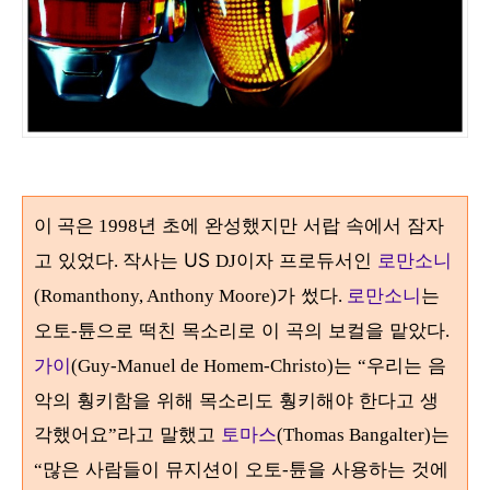
년 초에 완성했지만 서랍 속에서 잠자
이 곡은
1998
고 있었다
작사는 US
이자 프로듀서인
로만소니
.
DJ
가 썼다
로만소니
는
(Romanthony, Anthony Moore)
.
오토
튠으로 떡친 목소리로 이 곡의 보컬을 맡았다
-
.
가이
는
우리는 음
(Guy-Manuel de Homem-Christo)
“
악의 훵키함을 위해 목소리도 훵키해야 한다고 생
각했어요
라고 말했고
토마스
는
”
(Thomas Bangalter)
많은 사람들이 뮤지션이 오토
튠을 사용하는 것에
“
-