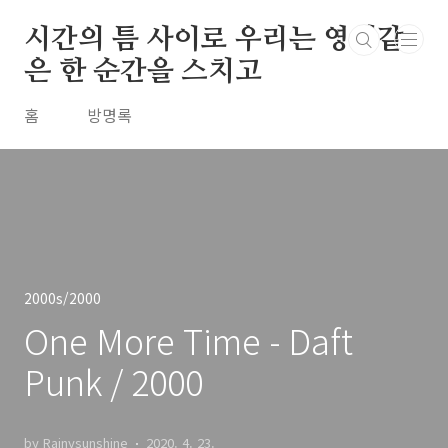
본문 바로가기
시간의 틈 사이로 우리는 영원같
은 한 순간을 스치고
홈
방명록
2000s/2000
One More Time - Daft
Punk / 2000
by Rainysunshine
2020. 4. 23.