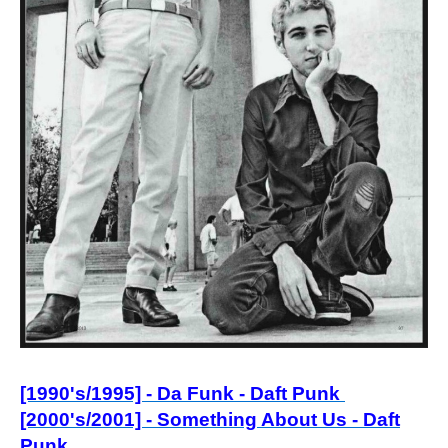
[1990's/1995] - Da Funk - Daft Punk
[2000's/2001] -
Something Abou
t Us - Daft
Punk