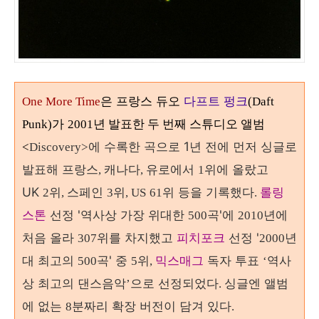
은 프랑스 듀오
다프트 펑크
One More Time
(Daft
가
Punk)
2001년 발표한 두 번째 스튜디오 앨범
에 수록한 곡으로 1년 전에 먼저 싱글로
<
Discovery>
발표해
프랑스
캐나다
유로에서
위에 올랐고
,
,
1
UK
위
스페인
위
위 등을 기록했다
롤링
2
,
3
, US
61
.
스톤
선정 '역사상 가장 위대한
곡'에
년에
500
2010
처음 올라
위를 차지했고
피치포크
선정 '
년
307
2000
대 최고의
곡' 중
위
믹스매그
독자 투표
역사
500
5
,
‘
상 최고의 댄스음악
으로 선정되었다
싱글엔 앨범
’
.
에 없는
분짜리 확장 버전이 담겨 있다
8
.