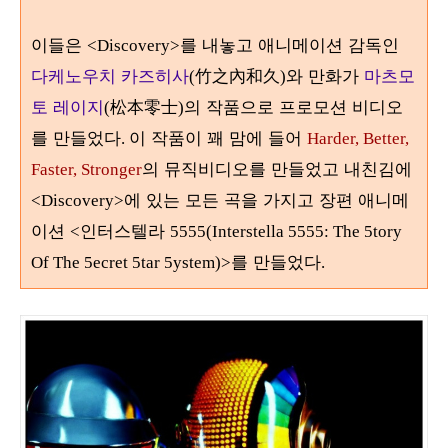
이들은
를 내놓고 애니메이션 감독인
<Discovery>
다케노우치 카즈히사
竹之內和久
와 만화가
마츠모
(
)
토 레이지
松本零士
의 작품으로 프로모션 비디오
(
)
를 만들었다
이 작품이 꽤 맘에 들어
.
Harder, Better,
의 뮤직비디오를 만들었고 내친김에
Faster, Stronger
에 있는 모든 곡을 가지고 장편 애니메
<Discovery>
이션
인터스텔라
<
5555(Interstella 5555: The 5tory
를 만들었다
Of The 5ecret 5tar 5ystem)>
.