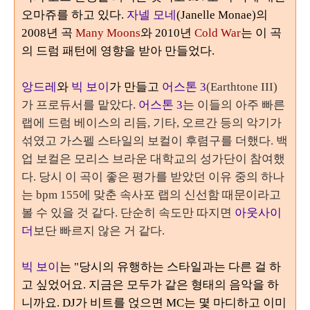
오마쥬를 하고 있다.
자넬 모네
(Janelle Monae)의
2008년 곡
Many Moons
와 2010년
Cold War
는 이 곡
의 드럼 패턴에 영향을 받아 만들었다.
앙드레
와
빅 보이
가 만들고
어스톤
3
(Earthtone III)
가 프로듀서를 맡았다.
어스톤
3
는 이들의 아주 빠른
랩에 드럼 베이스의 리듬
,
기타
,
오르간 등의 악기가
섞였고 가스펠 스타일의 보컬이 후렴구를 더했다
. 백
업 보컬은 모리스 브라운 대학교의 성가단이 참여했
다. 당시
이 곡이 좋은 평가를 받았던 이유 중의 하나
는
bpm 155
에 맞춘 속사포 랩의 신선함 때문이라고
볼 수 있을 것 같다
.
단순히 속도만 따지면
아웃사이
더
보단 빠르지 않은 거 같다
.
빅 보이
는 "당시의 유행하는 스타일과는 다른 걸 하
고 싶었어요. 지금은
모두가 같은 형태의 음악을 하
니까요. DJ가
비트를 얹으면
MC
는 몇 마디하고 이미