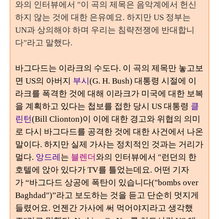
와의 인터뷰에서 "이 곡의 제목은 음악계에서 헌신
하지 않는 것에 대한 은유예요. 하지만 US 정부는
UN과 상의해야 하며 우리는 침략전쟁에 반대합니
다"라고 말했다.
바그다드는 이라크의 수도다
.
이 곡의 제목만 놓고보
면 US의 아버지
부시
(G. H. Bush)
대통령 시절에 이
라크를 폭격한 것에 대해 이라크가 미국에 대한 보복
을 계획하고 있다는 첩보를 접한 당시 US 대통령
클
린턴
(Bill Clionton)
이 이에 대한 경고와 위협의 의미
로 다시 바그다드를 공격한 것에 대한 사건에서 나온
말이다
.
하지만 실제 가사는 정치적인 것과는 거리가
멀다
.
앙드레
는
블렌더
와의 인터뷰에서 "런던의 한
호텔에 앉아 있다가 TV를 틀었는데요. 어떤 기자
가
“
바그다드 상공에 폭탄이 있습니다("bombs over
Baghdad")
”
라고 보도하는 것을 듣고 단순히 멋지게
들렸어요. 언젠간 가사에 써 먹어야지라고 생각했