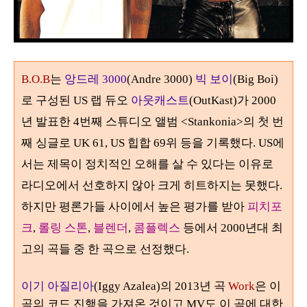
B.O.B
는
앙드레 3000
(Andre 3000)
빅 보이
(Big Boi)
로 구성된 US
랩 듀오
아웃캐스트
(OutKast)가 2000
년 발표한
4
번째 스튜디오 앨범
<Stankonia>
의 첫 번
째 싱글로 UK
61, US 힙합 69위 등을 기록했
다
. US에
서는 제목이 정치적인 오해를 살 수 있다는 이유로
라디오에서 선호하지 않아
크게 히트하지는 못했다.
하지만 평론가들 사이에서 높은 평가를 받아
피치포
크
,
롤링 스톤
,
블렌더
,
콤플렉스
등에서
2000
년대 최
고의 곡들 중 한 곡으로 선정했다.
이기 아질리아
(Iggy Azalea)의 2013년 곡
Work
은 이
곡의 코드 진행을 가져온 것이고 MV도 이 곡에 대한