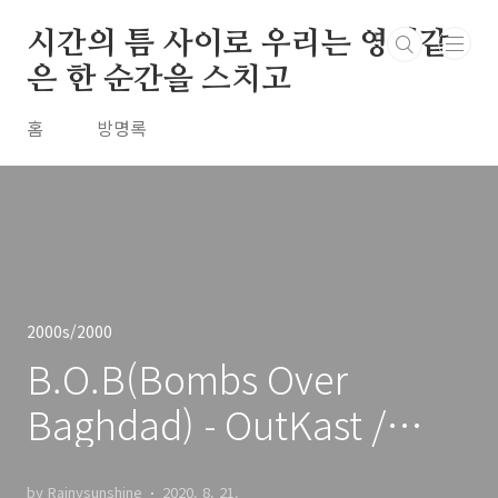
본문 바로가기
시간의 틈 사이로 우리는 영원같
은 한 순간을 스치고
홈
방명록
2000s/2000
B.O.B(Bombs Over
Baghdad) - OutKast /
2000
by Rainysunshine
2020. 8. 21.