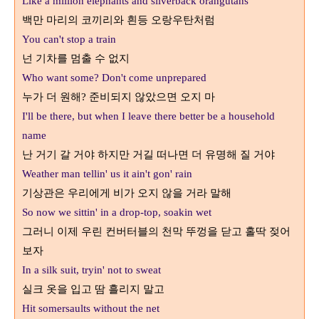
Like a million elephants and silverback orangutans
백만 마리의 코끼리와 흰등 오랑우탄처럼
You can't stop a train
넌 기차를 멈출 수 없지
Who want some? Don't come unprepared
누가 더 원해
준비되지 않았으면 오지 마
?
I'll be there, but when I leave there better be a household
name
난 거기 갈 거야 하지만 거길 떠나면 더 유명해 질 거야
Weather man tellin' us it ain't gon' rain
기상관은 우리에게 비가 오지 않을 거라 말해
So now we sittin' in a drop-top, soakin wet
그러니 이제 우린 컨버터블의 천막 뚜껑을 닫고 홀딱 젖어
보자
In a silk suit, tryin' not to sweat
실크 옷을 입고 땀 흘리지 말고
Hit somersaults without the net