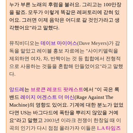
누가 부른 노래의 후렴을 불러요.
그리고는
100
만장
을 팔죠.
모두가 이렇게 똑같은 레퍼토리에 갇혀 있
어요. 그러면 이제 음악은 어디로 갈 것인가라고 생
각했어요
”라고 말했다.
뮤직비디오는
데이브 마이어스
(Dave Meyers)가 감
독을 맡았고 레이블 홍보 자료에는 "사이키델릭을
제외하면 여자, 차, 반짝이는 것 등 힙합에서 전형적
으로 사용하는 것들을 혼합해 만들었어요"라고 말했
다.
앙드레
는
브로큰 레코드 팟캐스트
에서 "이 곡은 록
밴드
레이지 어겐스트 더 머신
(Rage Against The
Machine)의 영향도 있어요. 기계에 대한 분노가 없었
다면 US는 바그다드에 폭탄을 뿌리지 않았을 거예
요"라고 말했고
2003년 이라크 전쟁이 한창일 때 이
곡의 인기가 다시 점점 올라가자 이들은
L.A 타임즈