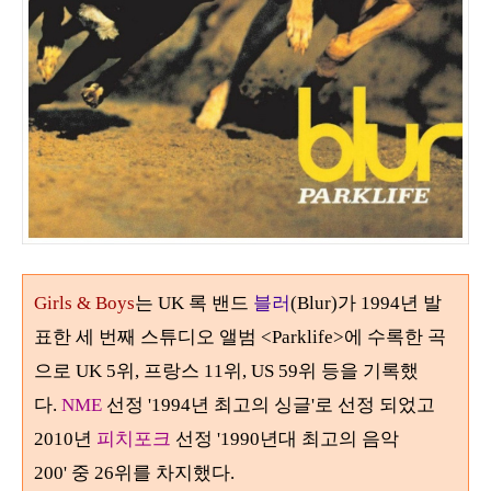
Girls & Boys
는 UK 록 밴드
블러
(Blur)
가
1994
년 발
표한 세 번째 스튜디오 앨범
<Parklife>
에 수록한 곡
으로 UK
5
위
,
프랑스
11
위
, US
59
위 등을 기록했
다.
NME
선정 '
1994
년 최고의 싱글'로 선정 되었고
2010
년
피치포크
선정 '
1990
년대 최고의 음악
200'
중
26
위를 차지했다
.