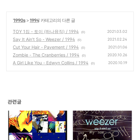
'
1990s
>
1994
' 카테고리의 다른 글
TOY 1집 - 토이 (하나뮤직) / 1994
2021.03.02
(0)
Say It Ain't So - Weezer / 1994
2021.02.24
(0)
Cut Your Hair - Pavement / 1994
2021.01.06
(0)
Zombie - The Cranberries / 1994
2020.10.26
(0)
A Girl Like You - Edwyn Collins / 1994
2020.10.19
(0)
관련글