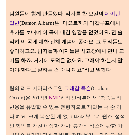
팀원들이 함께 만들었다. 작사를 한 보컬의
데이먼
알반
(Damon Albarn)
은 "마요르까의 마갈루프에서
휴가를 보내며 이 곡에 대한 영감을 얻었어요.
전
솔
직히 이 곡에 대한 전체 개념이 좋아요
. 그 무
리들도
좋아하고요
.
남자들과 여자들은 사교장에서 만나 교
미를 하죠
.
거기에 도덕은 없어요
.
그래야 하는지 말
아야 한다고 말하는 건 아니 예요
”
라고 말했다
.
팀의 리드 기타리스트인
그래함 콕슨
(Graham
Coxon)
은
2013
년
NME
와의 인터뷰에서
“
청중들의
반응을 유발할 수 있는 전형적으로 재밌는 곡 중 하
나 예요
.
크게 복잡한 게 없고 따라 부르기 쉽죠
.
성적
인 함의를 가진 이상한 가사, 휴가와 섹스에 관한 가