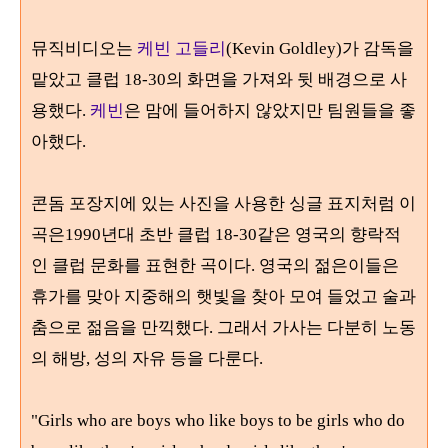
뮤직비디오는
케빈 고들리
(Kevin Goldley)가 감독을
맡았고 클럽 18-30의 화면을 가져와 뒷 배경으로 사
용했다.
케빈
은 맘에 들어하지 않았지만 팀원들을 좋
아했다.
콘돔 포장지에 있는 사진을 사용한 싱글 표지처럼 이
곡은19
90
년대 초반 클럽
18-30
같은 영국의 향락적
인 클럽 문화를 표현한 곡이다
.
영국의 젊은이들은
휴가를 맞아 지중해의 햇빛을 찾아 모여 들었고 술과
춤으로 젊음을 만끽했다
.
그래서 가사는 다분히 노동
의 해방
,
성의 자유 등을 다룬다
.
"Girls who are boys who like boys to be girls who do