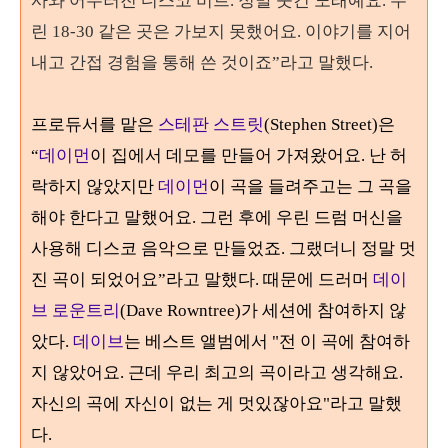
사와 어우러진 디스코 비트
.
정말 웃긴 노래예요
.
우
린
18-30
같은 곳은 가보지 못했어요
.
이야기를 지어
내고 간접 경험을 통해 쓴 것이죠
”
라고 말했다
.
프로듀서를 맡은
스테판 스트릿
(Stephen Street)
은
“
데이먼
이 집에서 데모를 만들어 가져왔어요
.
난 허
락하지 않았지만
데이먼
이 곡을 들려주고는 그 곡을
해야 한다고 말했어요
. 그런 후에
우린 드럼 머신을
사용해 디스코 음악으로 만들었죠
.
그랬더니 정말 멋
진 곡이 되었어요
”
라고 말했다
. 때문에 드러머
데이
브 로운트리
(Dave Rowntree)가 세션에 참여하지 않
았다.
데이브
는 베스트 앨범에서 "전 이 곡에 참여하
지 않았어요. 근데 우리 최고의 곡이라고 생각해요.
자신의 곡에 자신이 없는 게 멋있잖아요"라고 말했
다.