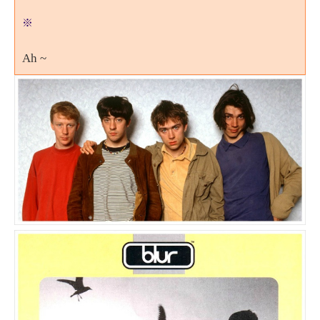
※
Ah ~