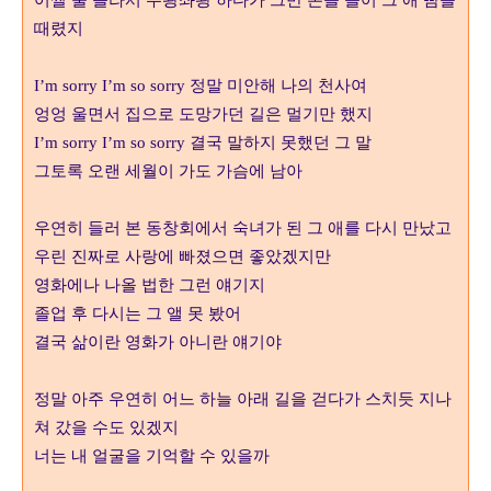
어쩔 줄 몰라서 우왕좌왕 하다가 그만 손을 들어 그 애 뺨을
때렸지
I’m sorry I’m so sorry
정말 미안해 나의 천사여
엉엉 울면서 집으로 도망가던 길은 멀기만 했지
I’m sorry I’m so sorry
결국 말하지 못했던 그 말
그토록 오랜 세월이 가도 가슴에 남아
우연히 들러 본 동창회에서 숙녀가 된 그 애를 다시 만났고
우린 진짜로 사랑에 빠졌으면 좋았겠지만
영화에나 나올 법한 그런 얘기지
졸업 후 다시는 그 앨 못 봤어
결국 삶이란 영화가 아니란 얘기야
정말 아주 우연히 어느 하늘 아래 길을 걷다가 스치듯 지나
쳐 갔을 수도 있겠지
너는 내 얼굴을 기억할 수 있을까