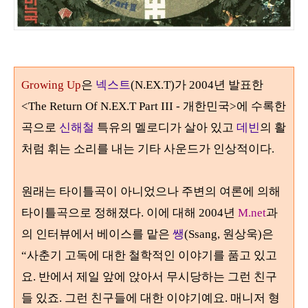
Growing Up
은
넥스트
(N.EX.T)
가
2004
년 발표한
<The Return Of N.EX.T Part III -
개한민국
>
에 수록한
곡으로
신해철
특유의 멜로디가 살아 있고
데빈
의 활
처럼 휘는 소리를 내는 기타 사운드가 인상적이다
.
원래는 타이틀곡이 아니었으나 주변의 여론에 의해
타이틀곡으로 정해졌다
.
이에 대해
2004
년
M.net
과
의 인터뷰에서 베이스를 맡은
쌩
(Ssang, 원상욱)은
“
사춘기 고독에 대한 철학적인 이야기를 품고 있고
요
.
반에서 제일 앞에 앉아서 무시당하는 그런 친구
들 있죠
.
그런 친구들에 대한 이야기예요
.
매니저 형