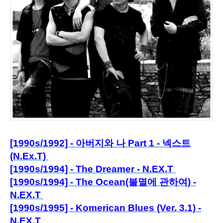
[1990s/1992] - 아버지와 나 Part 1 - 넥스트
(N.Ex.T)
[1990s/1994] - The Dreamer - N.EX.T
[1990s/1994] - The Ocean(불멸에 관하여) -
N.EX.T
[1990s/1995] -
Komerican Blues (Ver. 3.1) -
N.EX.T