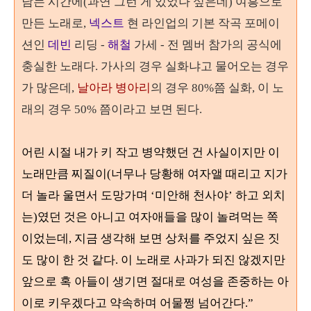
남는 시간에
(
과연 그런 게 있었나 싶은데
)
여흥으로
만든 노래로
,
넥스트
현 라인업의 기본 작곡 포메이
션인
데빈
리딩
-
해철
가세
-
전 멤버 참가의 공식에
충실한 노래다
.
가사의 경우 실화냐고 물어오는 경우
가 많은데
,
날아라 병아리
의 경우
80%
쯤 실화
,
이 노
래의 경우
50%
쯤이라고 보면 된다
.
어린 시절 내가 키 작고 병약했던 건 사실이지만 이
노래만큼 찌질이
(
너무나 당황해 여자앨 때리고 지가
더 놀라 울면서 도망가며
‘
미안해 천사야
’
하고 외치
는
)
였던 것은 아니고 여자애들을 많이 놀려먹는 쪽
이었는데
,
지금 생각해 보면 상처를 주었지 싶은 짓
도 많이 한 것 같다
.
이 노래로 사과가 되진 않겠지만
앞으로 혹 아들이 생기면 절대로 여성을 존중하는 아
이로 키우겠다고 약속하며 어물쩡 넘어간다
.”