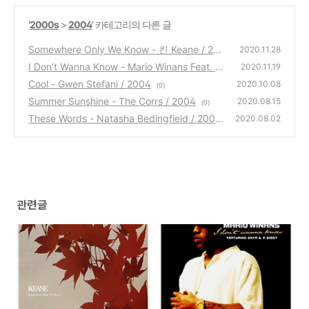
'
2000s
>
2004
' 카테고리의 다른 글
Somewhere Only We Know - 킨 Keane / 200
2020.11.28
4
I Don’t Wanna Know - Mario Winans Feat. P.
(0)
2020.11.19
Diddy / 2004
Cool - Gwen Stefani / 2004
(0)
2020.10.08
(0)
Summer Sunshine - The Corrs / 2004
2020.08.15
(0)
These Words - Natasha Bedingfield / 2004
2020.08.02
(0)
관련글