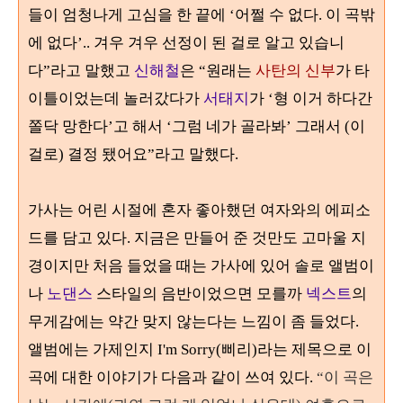
들이 엄청나게 고심을 한 끝에
‘
어쩔 수 없다
.
이 곡밖
에 없다
’..
겨우 겨우 선정이 된 걸로 알고 있습니
다
”
라고 말했고
신해철
은
“
원래는
사탄의 신부
가 타
이틀이었는데 놀러갔다가
서태지
가
‘
형 이거 하다간
쫄닥 망한다
’
고 해서
‘
그럼 네가 골라봐
’
그래서
(
이
걸로
)
결정 됐어요
”
라고 말했다
.
가사는 어린 시절에 혼자 좋아했던 여자와의 에피소
드를 담고 있다
.
지금은 만들어 준 것만도 고마울 지
경이지만 처음 들었을 때는 가사에 있어 솔로 앨범이
나
노댄스
스타일의 음반이었으면 모를까
넥스트
의
무게감에는 약간 맞지 않는다는 느낌이 좀 들었다
.
앨범에는 가제인지
I'm Sorry(
삐리
)
라는 제목으로 이
곡에 대한 이야기가 다음과 같이 쓰여 있다
.
“
이 곡은