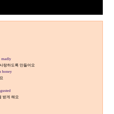
m madly
게 사랑하도록 만들어요
m honey
해요
sgusted
열 받게 해요