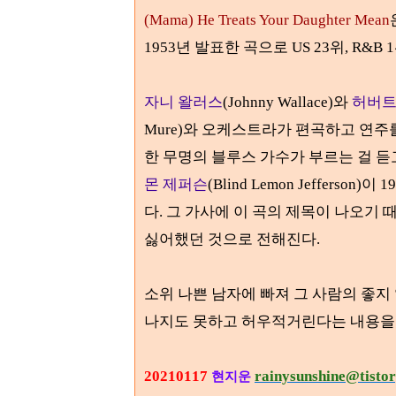
(Mama) He Treats Your Daughter Mean
1953
년 발표한 곡으로 US 23위,
R&B
1
자니 왈러스
(Johnny Wallace)
와
허버트
Mure)와 오케스트라가 편곡하고 연주
한 무명의 블루스 가수가 부르는 걸 듣
몬 제퍼슨
(Blind Lemon Jefferson)
이
19
다. 그 가사에 이 곡의 제목이 나오기 
싫어했던 것으로 전해진다
.
소위 나쁜 남자에 빠져 그 사람의 좋지
나지도 못하고 허우적거린다는 내용을
20210117
rainysunshine@tisto
현지운