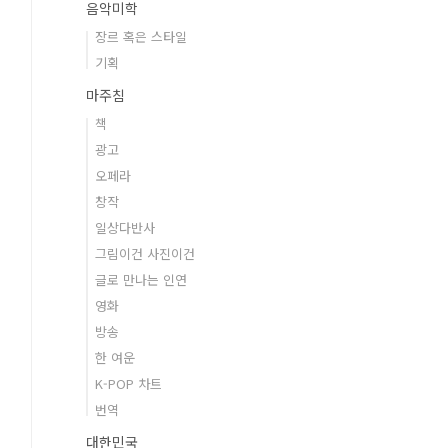
음악미학
장르 혹은 스타일
기획
마주침
책
광고
오페라
창작
일상다반사
그림이건 사진이건
글로 만나는 인연
영화
방송
한 여운
K-POP 차트
번역
대한민국