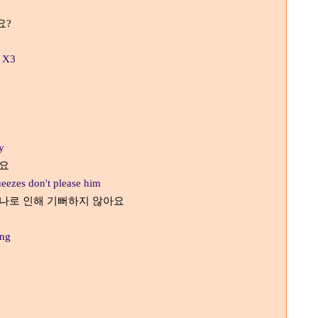
요
?
n X3
y
해요
eezes don't please him
 나로 인해 기뻐하지 않아요
ing