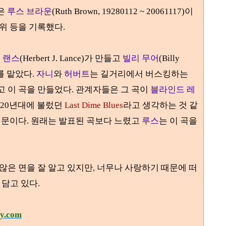
은
루스 브라운
(Ruth Brown, 19280112 ~ 20061117)
이
위 등을 기록했다.
 랜스
(Herbert J. Lance)
가 만들고
빌리 무어
(Billy
를 맡았다
.
자니
와
허버트
는 길거리에서 버스킹하는
고 이 곡을 만들었다. 관계자들은 그 곡이
블라인드 레
20
년대에 불렀던
Last Dime Blues
라고 생각하는 것 같
때문이다.
원래는 발표된 곡보다 느렸고
루스
는 이 곡을
 않은 면을 잘 알고 있지만, 너무나 사랑하기 때문에 떠
 담고 있다
.
ry.com