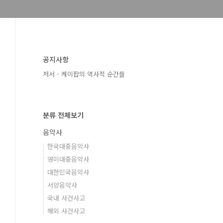
공지사항
저서 - 케이팝의 역사적 순간들
분류 전체보기
음악사
한국대중음악사
영미대중음악사
대한민국음악사
서양음악사
국내 사건사고
해외 사건사고