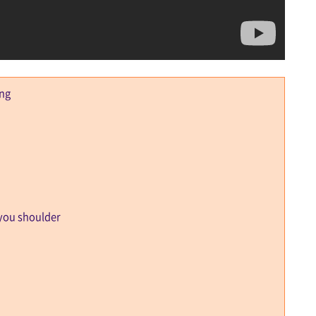
ing
 you shoulder