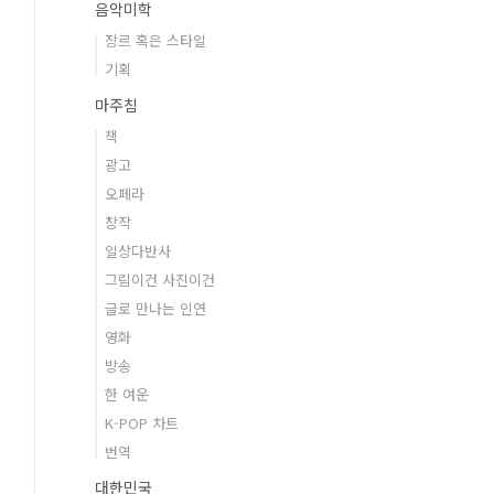
음악미학
장르 혹은 스타일
기획
마주침
책
광고
오페라
창작
일상다반사
그림이건 사진이건
글로 만나는 인연
영화
방송
한 여운
K-POP 차트
번역
대한민국