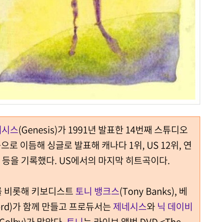
네시스
(Genesis)가 1991년 발표한 14번째 스튜디오
 곡으로 이듬해 싱글로 발표해 캐나다 1위, US 12위, 연
20위 등을 기록했다. US에서의 마지막 히트곡이다.
ns)를 비롯해 키보디스트
토니 뱅크스
(Tony Banks), 베
erford)가 함께 만들고 프로듀서는
제네시스
와
닉 데이비
t Colby)가 맡았다.
토니
는 라이브 앨범 DVD <The