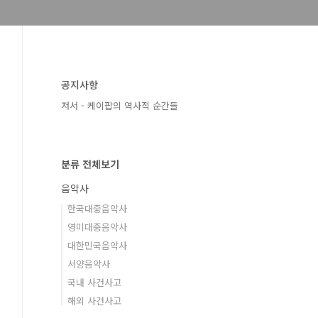
공지사항
저서 - 케이팝의 역사적 순간들
분류 전체보기
음악사
한국대중음악사
영미대중음악사
대한민국음악사
서양음악사
국내 사건사고
해외 사건사고