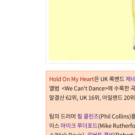
Hold On My Heart
은 UK 록밴드
제
앨범 <We Can't Dance>에 수록한
말결산 62위, UK 16위, 아일랜드 
팀의 드러머
필 콜린즈
(Phil Colli
이스
마이크 루더포드
(Mike Ruth
스
(Nick Davis),
로버트 콜비
(Rober