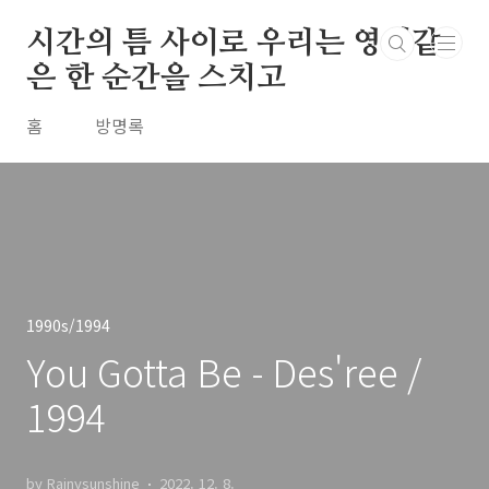
본문 바로가기
시간의 틈 사이로 우리는 영원같
은 한 순간을 스치고
홈
방명록
1990s/1994
You Gotta Be - Des'ree /
1994
by Rainysunshine
2022. 12. 8.