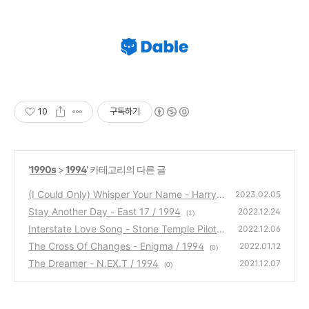
10
구독하기
'
1990s
>
1994
' 카테고리의 다른 글
(I Could Only) Whisper Your Name - Harry
2023.02.05
Connick Jr. / 1994
Stay Another Day - East 17 / 1994
(1)
2022.12.24
(1)
Interstate Love Song - Stone Temple Pilots
2022.12.06
/ 1994
The Cross Of Changes - Enigma / 1994
(1)
2022.01.12
(0)
The Dreamer - N.EX.T / 1994
2021.12.07
(0)