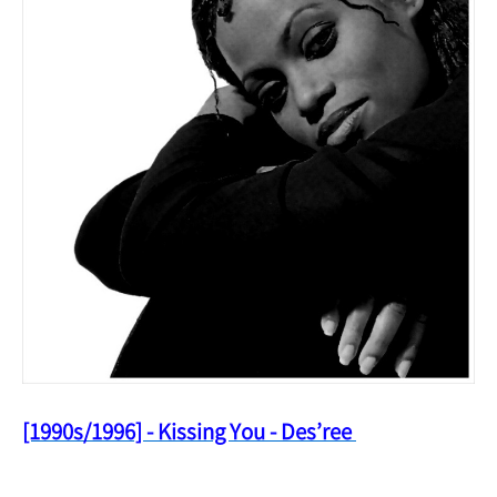
[1990s/1996] - Kissing You - Des’ree