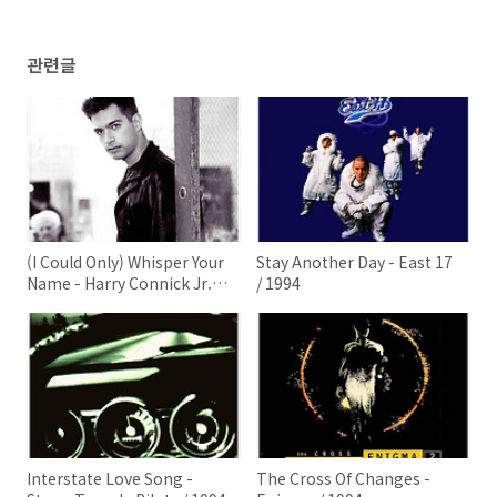
관련글
(I Could Only) Whisper Your
Stay Another Day - East 17
Name - Harry Connick Jr. /
/ 1994
1994
Interstate Love Song -
The Cross Of Changes -