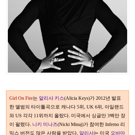
Girl On Fire
는
알리샤 키스
(Alicia Keys)
가
2012
년 발표
한 앨범의 타이틀곡으로
캐나다
5
위
, UK
6
위
,
아일랜드
와 US 각각
11
위까지 올랐다
.
미국에서 싱글만
3
백만 장
이 팔렸다
.
니키 미나즈
(Nicki Minaj)
가 참여한
Inferno
리
믹스 버전도 많은 사랑을 받았다
.
알리샤
는 미국
오바마