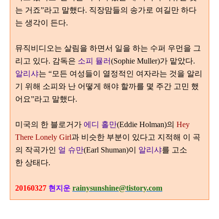
는 거죠
”
라고 말했다
. 직장맘들의 송가로 여길만 하다
는 생각이 든다.
뮤직비디오는 살림을 하면서 일을 하는 수퍼 우먼을 그
리고 있다
.
감독은
소피 뮬러
(Sophie Muller)
가 맡았다
.
알리샤
는
“
모든 여성들이 열정적인 여자라는 것을 알리
기 위해 소피와 난 어떻게 해야 할까를 몇 주간 고민 했
어요
”
라고 말했다
.
미국의 한 블로거가
에디 홀만
(Eddie Holman)의
Hey
There Lonely Girl
과 비슷한 부분이 있다고 지적해 이 곡
의 작곡가인
얼 슈만
(Earl Shuman)이
알리샤
를 고소
한 상태다.
20160327
rainysunshine@tistory.com
현지운