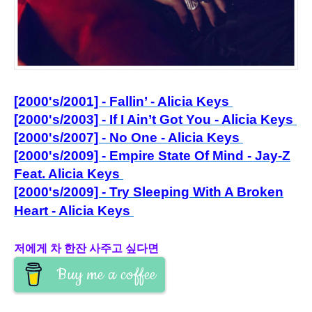
[2000's/2001] - Fallin’ - Alicia Keys
[2000's/2003] - If I Ain’t Got You - Alicia Keys
[2000's/2007] - No On
e - Alicia Keys
[2000's/2009] - E
mpire State Of Mind - Jay-Z
Feat. Alicia Keys
[2000's/2009] - Try Sleeping With A Broken
Heart - Alicia Keys
저에게 차 한잔 사주고 싶다면
Buy me a coffee