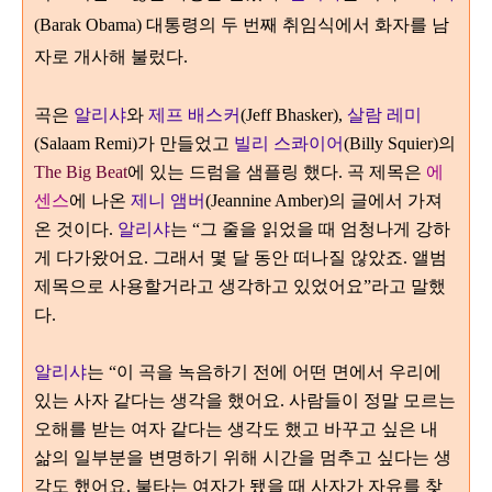
(Barak Obama)
대통령의 두 번째 취임식에서 화자를 남
자로 개사해 불렀다
.
곡은
알리샤
와
제프 배스커
(Jeff Bhasker),
살람 레미
(Salaam Remi)
가 만들었고
빌리 스콰이어
(Billy Squier)
의
The Big Beat
에 있는 드럼을 샘플링 했다
. 곡
제목은
에
센스
에 나온
제니 앰버
(Jeannine Amber)
의 글에서 가져
온 것이다
.
알리샤
는
“
그 줄을 읽었을 때 엄청나게 강하
게 다가왔어요
.
그래서 몇 달 동안 떠나질 않았죠
.
앨범
제목으로 사용할거라고 생각하고 있었어요
”
라고 말했
다
.
알리샤
는
“
이 곡을 녹음하기 전에 어떤 면에서 우리에
있는 사자 같다는 생각을 했어요
.
사람들이 정말 모르는
오해를 받는 여자 같다는 생각도 했고 바꾸고 싶은 내
삶의 일부분을 변명하기 위해 시간을 멈추고 싶다는 생
각도 했어요
.
불타는 여자가 됐을 때 사자가 자유를 찾