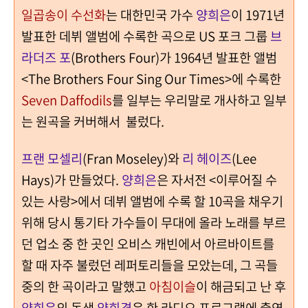
일곱송이 수선화
는 대한민국 가수
양희은
이 1971년
발표한 데뷔 앨범에 수록한 곡으로 US 포크 그룹
브
라더즈 포
(Brothers Four)가 1964년 발표한 앨범
<The Brothers Four Sing Our Times>에 수록한
Seven Daffodils
를 일부는 우리말로 개사하고 일부
는 원곡을 커버해서 불렀다.
프랜 모셀리
(Fran Moseley)와
리 헤이즈
(Lee
Hays)가 만들었다.
양희은
은 자서전 <이루어질 수
있는 사랑>에서 데뷔 앨범에 수록 할 10곡을 채우기
위해 당시 통기타 가수들이 무대에 올라 노래를 부르
던 업소 중 한 곳인 오비스 캐빈에서 아르바이트를
할 때 자주 불렀던 레퍼토리들을 모았는데, 그 곡들
중의 한 곡이라고 말했고
아침이슬
이 해금되고 난 후
양희은
의 동생
양희경
은
한 라디오 프로그램에 출연