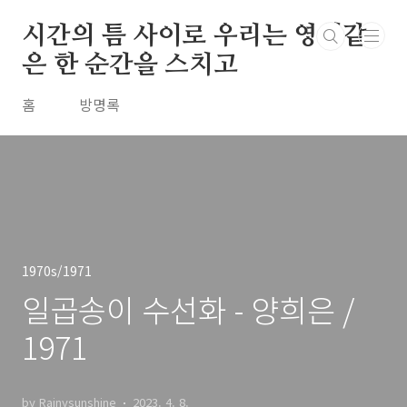
본문 바로가기
시간의 틈 사이로 우리는 영원같
은 한 순간을 스치고
홈
방명록
1970s/1971
일곱송이 수선화 - 양희은 /
1971
by Rainysunshine
2023. 4. 8.