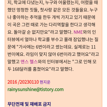
지, 학교에 다녔는지, 누구와 어울렸는지, 어렸을 때
했던 멍청한 짓들, 첫사랑 같은 모든 것들을요. 누구
나 좋아하는 추억을 한두 개씩 가지고 있기 때문에
이 곡은 그런 때로 가는 다리역할을 한다고 생각해
요. 돌아갈 순 없지만요"라고 말했다.
NME
와의 인
터뷰에서 얼마나 학교를 부수고 몰래 잠입했냐는 질
문에 "가사에는 6번이라고 썼는데요. 실제로는 11
번이예요. 라임이 맞지 않아 6번이라고 했어요"라고
말했고
맨스 헬스
와의 인터뷰에서는 "그로 인해 모
두 168달러를 훔쳤어요"라고 말했다.
2016 /20230110
현지운
rainysunshine@tistory.com
무단전재 및 재배포 금지