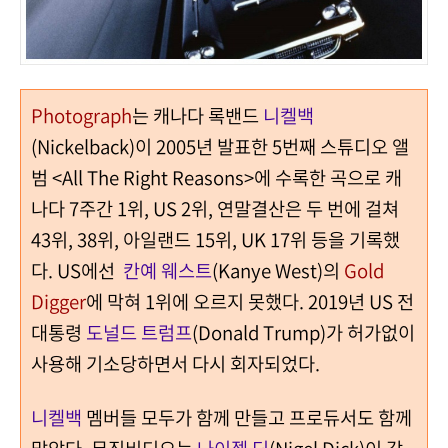
Photograph
는 캐나다 록밴드
니켈백
(Nickelback)이 2005년 발표한 5번째 스튜디오 앨
범 <All The Right Reasons>에 수록한 곡으로 캐
나다 7주간 1위, US 2위, 연말결산은 두 번에 걸쳐
43위, 38위, 아일랜드 15위, UK 17위 등을 기록했
다. US에선
칸예 웨스트
(Kanye West)의
Gold
Digger
에 막혀 1위에 오르지 못했다. 2019년 US 전
대통령
도널드 트럼프
(Donald Trump)가 허가없이
사용해 기소당하면서 다시 회자되었다.
니켈백
멤버들 모두가 함께 만들고 프로듀서도 함께