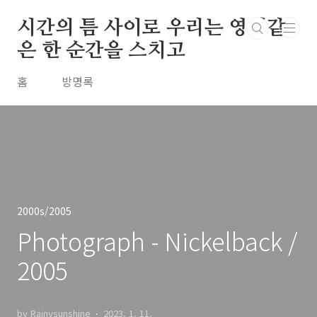
본문 바로가기
시간의 틈 사이로 우리는 영원같
은 한 순간을 스치고
홈
방명록
2000s/2005
Photograph - Nickelback /
2005
by Rainysunshine
2023. 1. 11.