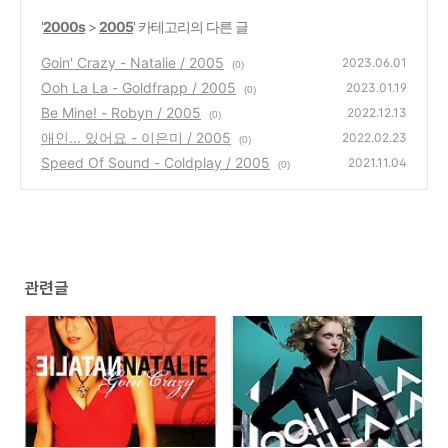
'
2000s
>
2005
' 카테고리의 다른 글
Goin' Crazy - Natalie / 2005
2023.06.01
(0)
Ooh La La - Goldfrapp / 2005
2023.01.19
(0)
Be Mine! - Robyn / 2005
2022.12.13
(0)
애인... 있어요 - 이은미 / 2005
2022.02.23
(0)
Speed Of Sound - Coldplay / 2005
2021.11.04
(0)
관련글