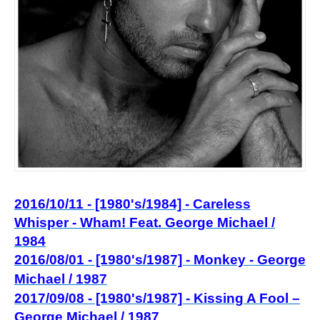
2016/10/11 - [1980's/1984] - Careless
Whisper - Wham! Feat. George Michael /
1984
2016/08/01 - [1980's/1987] - Monkey - George
Michael / 1987
2017/09/08 - [1980's/1987] - Kissing A Fool –
George Michael / 1987