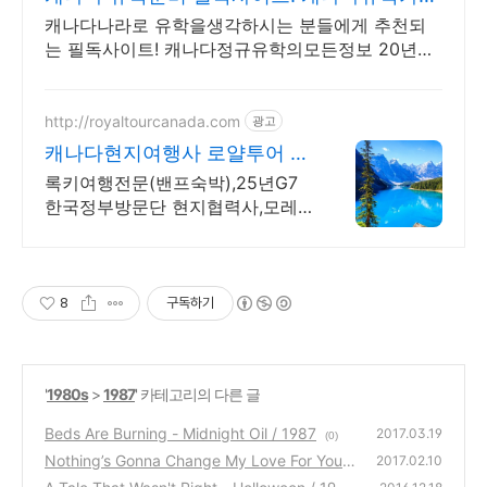
분 꼭보세요!
캐나다나라로 유학을생각하시는 분들에게 추천되
는 필독사이트! 캐나다정규유학의모든정보 20년이
상 캐나다정규유학만 전문으로 상담수속해온 업체
모음 관리형유학
http://royaltourcanada.com
광고
캐나다현지여행사 로얄투어 동
화속 마을 밴프타운 숙박
록키여행전문(밴프숙박),25년G7
한국정부방문단 현지협력사,모레
인호수입장 허가보유
8
구독하기
'
1980s
>
1987
' 카테고리의 다른 글
Beds Are Burning - Midnight Oil / 1987
2017.03.19
(0)
Nothing’s Gonna Change My Love For You -
2017.02.10
Glenn Medeiros / 1987
(0)