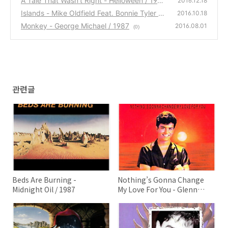
A Tale That Wasn't Right - Helloween / 1987
2016.12.18
Islands - Mike Oldfield Feat. Bonnie Tyler / 1
(2)
2016.10.18
987
Monkey - George Michael / 1987
(0)
2016.08.01
(0)
관련글
Beds Are Burning -
Nothing’s Gonna Change
Midnight Oil / 1987
My Love For You - Glenn
Medeiros / 1987