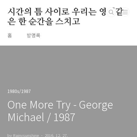
본문 바로가기
시간의 틈 사이로 우리는 영원같
은 한 순간을 스치고
홈
방명록
1980s/1987
One More Try - George
Michael / 1987
by Rainysunshine
2016. 12. 27.