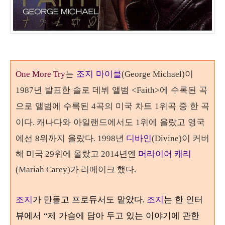
는
조지 마이클
이
One More Try
(George Michael)
년 발표한 솔로 데뷔 앨범
에 수록된 곡
1987
<Faith>
으로 앨범에 수록된
곡의 미국 차트
위곡 중 한 곡
4
1
이다
캐나다와 아일랜드에서도
위에 올랐고 영국
.
1
에선
위까지 올랐다
8
. 1998년
디바인
(Divine)이 커버
해 미국 29위에 올랐고 2014년엔
머라이어 캐리
(Mariah Carey)가 리메이크 했다.
조지
가 만들고 프로듀서도 맡았다
조지
는 한 인터
.
뷰에서
제 가슴에 담아 두고 있는 이야기에 관한
“