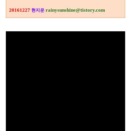
20161227
rainysunshine@tistory.com
현지운