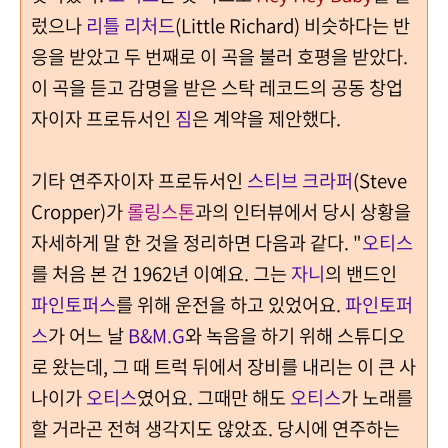
렀으나
리틀 리처드
(Little Richard) 비슷하다는 반
응을 받았고 두 번째로 이 곡을 불러 호평을 받았다.
이 곡을 듣고 감명을 받은 스탁 레코드의 공동 창업
자이자 프로듀서인
짐
은 계약을 제안했다.
기타 연주자이자 프로듀서인
스티브 크라퍼
(Steve
Cropper)가
롤링스톤
과의 인터뷰에서 당시 상황을
자세하게 말 한 것을 정리하면 다음과 같다. "
오티스
를 처음 본 건 1962년 이예요. 그는
자니
의 밴드인
파인토퍼스
를 위해 운전을 하고 있었어요.
파인토퍼
스
가 어느 날
B&M.G
와 녹음을 하기 위해 스튜디오
로 왔는데, 그 때 트럭 뒤에서 장비를 내리는 이 큰 사
나이가
오티스
였어요. 그때만 해도
오티스
가 노래를
할 거라곤 전혀 생각지도 않았죠. 당시에 연주하는