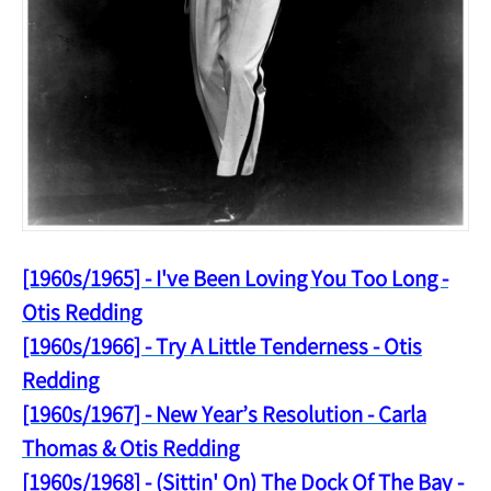
[1960s/1965] - I've Been Loving You Too Long -
Otis Redding
[1960s/1966] - Try A Little Tenderness - Otis
Redding
[1960s/1967] - New Year’s Resolution - Carla
Thomas & Otis Redding
[1960s/1968] - (Sittin' On) The Dock Of The Bay -