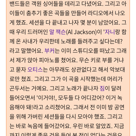
밴드들은 객원 싱어들을 데리고 다녔어요. 그리고 아
이들이 춤추기 좋은 곡들을 만들어 라디오에서 나오
게 했죠. 세션을 다 끝내고 나자 몇 분이 남았어요. 그
때 우리 드러머인
알 잭슨
(Al Jackson)이 '
자니
랑 함
께 온 사내가 우리한테 노래를 들려주고 싶다는데?
라고 말했어요.
부커
는 이미 스튜디오를 떠났고 그래
서 제가 앉아 피아노를 쳤어요. 무슨 키로 부를 거냐
고 묻자
오티스
는 아무래도 상관없다고 해서
악보대
로만 쳤
죠. 그리고 그가 이 곡을 시작했는데 머리가
곤두서는 거예요. 그리고 노래가 끝나자
짐
이 달려
들어오면서 '이거야!, 모두들 다 어디갔어? 이거 녹
음해야 돼!라고 소리쳤어요. 그래서 전 이미 밤 공연
을 위해 가버린 세션들을 다시 모아야 했죠. 그리고
는 바로 녹음에 들어갔어요. 우린 바로 알았죠. 지금
까지 이렇게 좋은 것을 들어 본 적이 없다는 것을요.