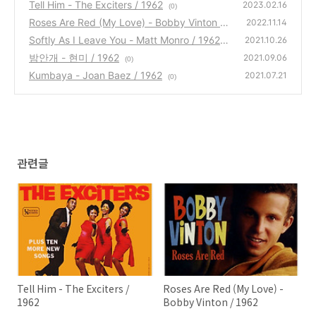
Tell Him - The Exciters / 1962
2023.02.16
(0)
Roses Are Red (My Love) - Bobby Vinton /
2022.11.14
1962
Softly As I Leave You - Matt Monro / 1962
(0)
2021.10.26
밤안개 - 현미 / 1962
(0)
2021.09.06
(0)
Kumbaya - Joan Baez / 1962
2021.07.21
(0)
관련글
Tell Him - The Exciters /
Roses Are Red (My Love) -
1962
Bobby Vinton / 1962