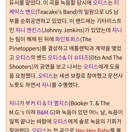
듀서를 맡았다.
이 곡을 녹음할 당시에
오티스
는
티
케익스 밴드
(Teacake's Band)의 일원으로 US 남
부를 순회공연하고 있었다. 이 밴드에는 기타리스트
인
자니 젠킨스
(Johnny Jenkins)가 있었는데
자니
는 팀이 해체 된 뒤에
파인토퍼스
(The
Pinetoppers)를 결성하고 애틀랜틱과 계약을 맺었
고
오티스
의 밴드
오티스& 더 슈터즈
(Otis And The
Shooters)의 공연을 보고 나서는
오티스
에게 도움
을 요청했다.
오티스
는 세션 보컬로 참여했고 운전사
노릇도 하면서
자니
를 수행했다.
자니
가
부커 티 & 더 엠지스
(Booker T. & The
M.G.'s 이하
B&M.G
)와 녹음이 있던 어느 날, 녹음이
일찍 끝나는 바람에
오티스
에게 솔로 녹음의 기회가
찾아왔다.
오티스
는 첫 곡으로
Hey Hey Baby
를 불