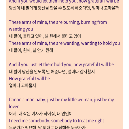
And if you would let them hold you, how grateful I will be
당신이 내 팔에게 당신을 안을 수 있도록 해준다면
,
얼마나 고마울까
These arms of mine, the are burning, burning from
wanting you
내 팔이
,
불타고 있어
,
널 원해서 불타고 있어
These arms of mine, the are wanting, wanting to hold you
내 팔이
,
원해
,
널 안기 원해
And if you just let them hold you, how grateful I will be
내 팔이 당신을 안도록 만 해준다면
,
얼마나 감사할지
How grateful I will be
얼마나 고마울지
C'mon c'mon baby, just be my little woman, just be my
lover
어서
,
내 작은 여자가 되어줘
,
내 연인이
I need me somebody, somebody to treat me right
누군가가 필요해
,
날 제대로 대접해줄 누군가가