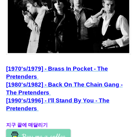
[1970's/1979] - Brass In Pocket - The
Pretenders
[1980's/1982] - Back On The Chain Gang -
The Pretenders
[1990's/1996] - I’ll Stand By You - The
Pretenders
지구 끝에 매달리기
Buy me a coffee