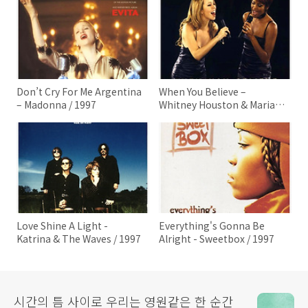
Don’t Cry For Me Argentina
When You Believe –
– Madonna / 1997
Whitney Houston & Mariah
Carey / 1998
Love Shine A Light -
Everything's Gonna Be
Katrina & The Waves / 1997
Alright - Sweetbox / 1997
시간의 틈 사이로 우리는 영원같은 한 순간