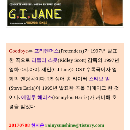
는
프리텐더스
가
년 발표
Goodbye
(Pretenders)
1997
한 곡으로
리들리 스콧
감독의
년
(Ridley Scott)
1997
영화
지
아이
제인
수록곡이자 영
<
.
.
(G.I Jane)> OST
화의 엔딩곡이다
싱어 송 라이터
스티브 얼
. US
이
년 발표한 곡을 리메이크 한 것
(Steve Earle)
1995
이다
에밀루 해리스
가 커버해 호
.
(Emmylou Harris)
평을 받았다
.
20170708
rainysunshine@tistory.com
현지운