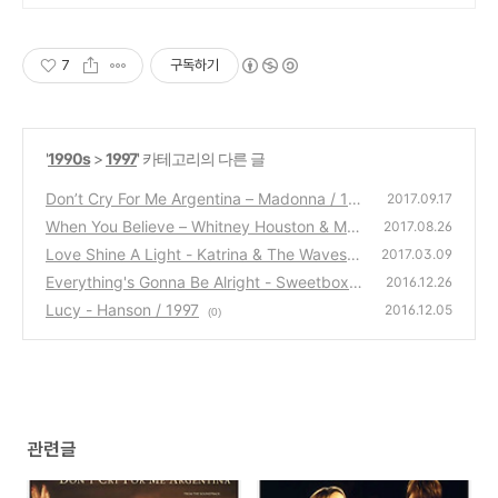
7
구독하기
'
1990s
>
1997
' 카테고리의 다른 글
Don’t Cry For Me Argentina – Madonna / 19
2017.09.17
97
When You Believe – Whitney Houston & Mar
(0)
2017.08.26
iah Carey / 1998
Love Shine A Light - Katrina & The Waves /
(0)
2017.03.09
1997
Everything's Gonna Be Alright - Sweetbox /
(0)
2016.12.26
1997
Lucy - Hanson / 1997
(1)
2016.12.05
(0)
관련글