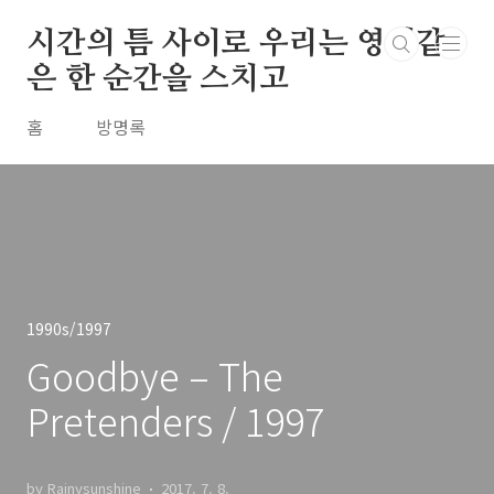
본문 바로가기
시간의 틈 사이로 우리는 영원같
은 한 순간을 스치고
홈
방명록
1990s/1997
Goodbye – The
Pretenders / 1997
by Rainysunshine
2017. 7. 8.