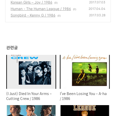
Korean Girls – Joy / 1986
2017.07.03
(0)
Human - The Human League / 1986
2017.04.04
(0)
Songbird - Kenny G / 1986
2017.03.28
(0)
관련글
(I Just) Died In Your Arms –
I’ve Been Losing You – A-ha
Cutting Crew / 1986
/ 1986