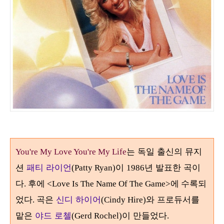
는 독일 출신의 뮤지
You're My Love You're My Life
션
패티 라이언
이
년 발표한 곡이
(Patty Ryan)
1986
다
. 후에 <Love Is The Name Of The Game>에 수록되
곡은
신디 하이어
와 프로듀서를
었다.
(Cindy Hire)
맡은
야드 로첼
이 만들었다
(Gerd Rochel)
.