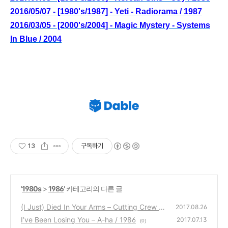
2016/05/07 - [1980's/1987] - Yeti - Radiorama / 1987
2016/03/05 - [2000's/2004] - Magic Mystery - Systems
In Blue / 2004
13
구독하기
'
1980s
>
1986
' 카테고리의 다른 글
(I Just) Died In Your Arms – Cutting Crew /
2017.08.26
1986
I’ve Been Losing You – A-ha / 1986
(0)
2017.07.13
(0)