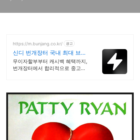
https://m.bunjang.co.kr/
광고
신디 번개장터 국내 최대 브랜
드 중고거래
무이자할부부터 캐시백 혜택까지,
번개장터에서 합리적으로 중고거
래 하세요 전국 각지에서 올라오는
전국구 최다 상품 매일 10만 개 이
상의 신규 상품 업로드