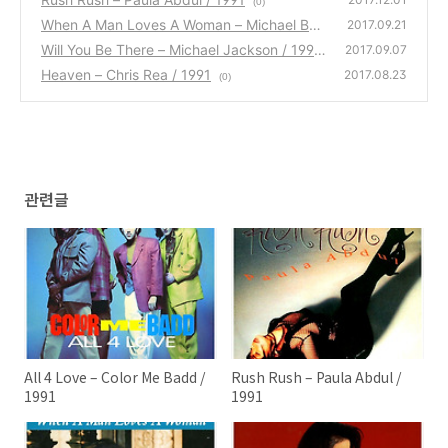
(0)
When A Man Loves A Woman – Michael Bolt
2017.09.21
on / 1991
Will You Be There – Michael Jackson / 1991
(0)
2017.09.07
Heaven – Chris Rea / 1991
(3)
2017.08.23
(0)
관련글
All 4 Love – Color Me Badd /
Rush Rush – Paula Abdul /
1991
1991