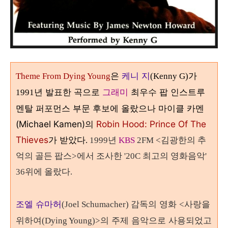
은
케니 지
가
Theme From Dying Young
(Kenny G)
년 발표한 곡으로
그래미
최우수 팝 인스트루
1991
멘탈 퍼포먼스 부문 후보에 올랐으나 마이클 카멘
(Michael Kamen)의
Robin Hood: Prince Of The
Thieves
가 받았다
.
1999년
KBS
2FM <김광한의 추
억의 골든 팝스>에서 조사한 '20C 최고의 영화음악'
36위에 올랐다.
조엘 슈마허
감독의 영화
사랑을
(Joel Schumacher)
<
위하여
의 주제 음악으로 사용되었고
(Dying Young)>