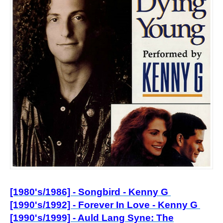
[1980's/1986] - Songbird - Kenny G
[1990's/1992] - Forever In Love - Kenny G
[1990's/1999] - Auld Lang Syne: The