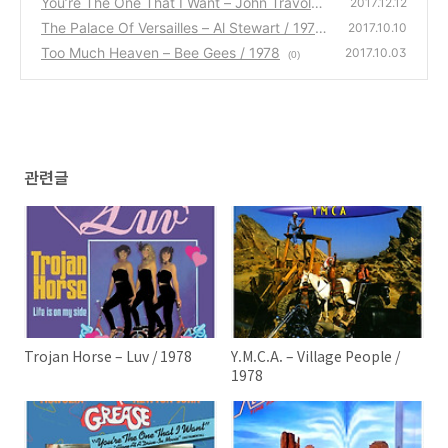
You’re The One That I Want – John Travolta
2017.12.12
& Olivia Newton-John / 1978
The Palace Of Versailles – Al Stewart / 1978
(0)
2017.10.10
Too Much Heaven – Bee Gees / 1978
(0)
2017.10.03
(0)
관련글
Trojan Horse – Luv / 1978
Y.M.C.A. – Village People /
1978