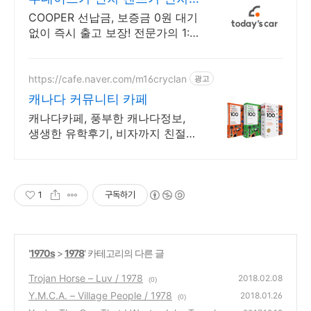
장기렌트 특가
COOPER 선납금, 보증금 0원 대기
없이 즉시 출고 보장! 전문가의 1:1
맞춤 컨설팅으로 합리적으로 장기
렌트/리스를 이용해 보세요!
https://cafe.naver.com/m16cryclan
광고
캐나다 커뮤니티 카페
캐나다카페, 풍부한 캐나다정보,
생생한 유학후기, 비자까지 친절한
Q&A
1
구독하기
'
1970s
>
1978
' 카테고리의 다른 글
Trojan Horse – Luv / 1978
2018.02.08
(0)
Y.M.C.A. – Village People / 1978
2018.01.26
(0)