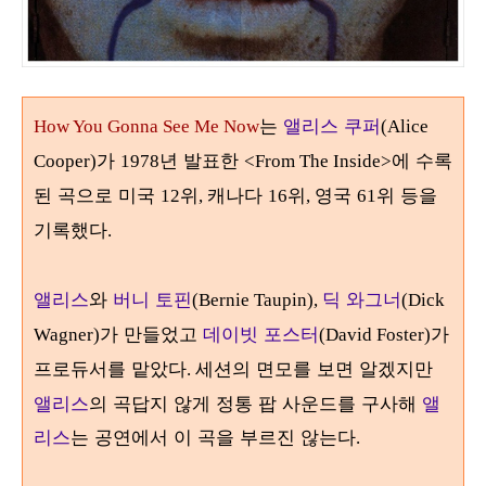
는
앨리스 쿠퍼
How You Gonna See Me Now
(Alice
가
년 발표한
에 수록
Cooper)
1978
<From The Inside>
된 곡으로 미국
위
캐나다
위
영국
위 등을
12
,
16
,
61
기록했다
.
앨리스
와
버니 토핀
딕 와그너
(Bernie Taupin),
(Dick
가 만들었고
데이빗 포스터
가
Wagner)
(David Foster)
프로듀서를 맡았다
세션의 면모를 보면 알겠지만
.
앨리스
의 곡답지 않게 정통 팝 사운드를 구사해
앨
리스
는 공연에서 이 곡을 부르진 않는다
.