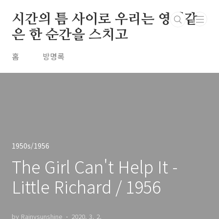
본문 바로가기
시간의 틈 사이로 우리는 영원같
은 한 순간을 스치고
홈
방명록
1950s/1956
The Girl Can't Help It -
Little Richard / 1956
by Rainysunshine
2020. 3. 2.