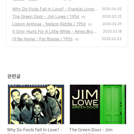
Why Do Fools Fall In Love? - Frankie Lymon
2020.04.02
& The Teenagers / 1956
The Green Door - Jim Lowe / 1956
(0)
2020.03.22
(0)
Lisbon Antigua - Nelson Riddle / 1956
2020.02.29
(0)
It Only Hurts For A Little While - Ames Broth
2020.02.18
ers / 1956
I’ll Be Home - Pat Boone / 1956
(0)
2020.02.03
(0)
관련글
Why Do Fools Fall In Love? -
The Green Door - Jim