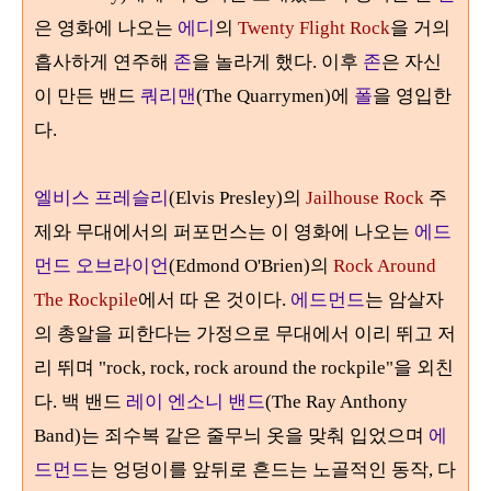
은 영화에 나오는
에디
의
Twenty Flight Rock
을 거의
흡사하게 연주해
존
을 놀라게 했다
.
이후
존
은 자신
이 만든 밴드
쿼리맨
(The Quarrymen)
에
폴
을 영입한
다
.
엘비스 프레슬리
(Elvis Presley)
의
Jailhouse Rock
주
제와 무대에서의 퍼포먼스는 이 영화에 나오는
에드
먼드 오브라이언
(Edmond O'Brien)
의
Rock Around
The Rockpile
에서 따 온 것이다
.
에드먼드
는 암살자
의 총알을 피한다는 가정으로 무대에서 이리 뛰고 저
리 뛰며
"rock, rock, rock around the rockpile"
을 외친
다
.
백 밴드
레이 엔소니 밴드
(The Ray Anthony
Band)
는 죄수복 같은 줄무늬 옷을 맞춰 입었으며
에
드먼드
는 엉덩이를 앞뒤로 흔드는 노골적인 동작
,
다