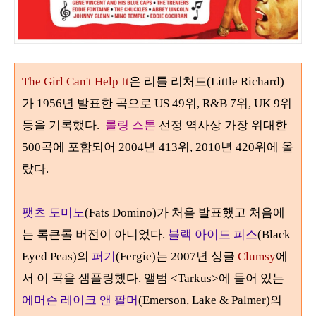
The Girl Can't Help It
은 리틀 리처드(Little Richard)
가
1956
년
발표한 곡으로 US 49위, R&B 7위, UK 9위
등을 기록했다.
롤링 스톤
선정 역사상 가장 위대한
500
곡에 포함되어
2004
년
413
위
, 2010
년
420
위에 올
랐다.
팻츠 도미노
(Fats Domino)
가 처음 발표했고 처음에
는 록큰롤 버전이 아니었다
.
블랙 아이드 피스
(Black
Eyed Peas)
의
퍼기
(Fergie)
는
2007
년 싱글
Clumsy
에
서 이 곡을 샘플링했다
.
앨범
<Tarkus>
에 들어 있는
에머슨 레이크 앤 팔머
(Emerson, Lake & Palmer)
의