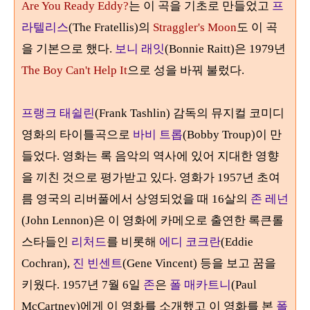
Are You Ready Eddy?
는 이 곡을 기초로 만들었고
프
라텔리스
(The Fratellis)
의
Straggler's Moon
도 이 곡
을 기본으로 했다
.
보니 래잇
(Bonnie Raitt)은 1979년
The Boy Can't Help It
으로 성을 바꿔 불렀다.
프랭크 태쉴린
(Frank Tashlin) 감독의
뮤지컬 코미디
영화
의 타이틀곡으로
바비 트롭
(Bobby Troup)
이 만
들었
다
.
영화는
록 음악의 역사에 있어 지대한 영향
을 끼친 것으로 평가받고 있다
.
영화가
1957
년 초여
름 영국의 리버풀에서 상영되었을 때
16
살의
존 레넌
(John Lennon)
은
이 영화에 카메오로 출연한 록큰롤
스타들인
리처드
를 비롯해
에디 코크란
(Eddie
Cochran),
진 빈센트
(Gene Vincent)
등을
보고 꿈을
키웠다
. 1957
년
7
월
6
일
존
은
폴 매카트니
(Paul
McCartney)
에게 이 영화를 소개했고 이 영화를 본
폴