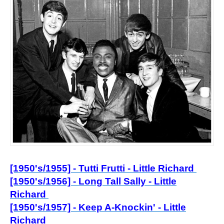
[1950's/1955] - Tutti Frutti - Little Richard
[1950's/1956] - Long Tall Sally - Little
Richard
[1950's/1957] - Keep A-Knockin' - Little
Richard