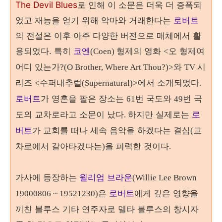
The Devil Blues
로 인해 이 소문은 더욱 더 증폭되
었고 재능을 얻기 위해 악마와 거래한다는
로버트
의 전설은 이후 아주 다양한 버전으로 매체에서 활
용되었다. 특히
코엔
형제의 영화
오 형제여
(Coen)
<
어디 있는가
와
시
?(O Brother, Where Art Thou?)>
TV
리즈
수퍼내추럴
에서 소개되었다
<
(Supernatural)>
.
로버트
가 영혼을 팔은 장소는
번 국도와
번 국
61
49
도의 교차로라고 소문이 났다
하지만 실제로는
로
.
버트
가 교회를 떠나 세속 음악을 하겠다는 결심
교
(
차로에서 갈아타겠다는
을 피력한 것이다
)
.
가사에 등장하는
윌리엄 브라운
(Willie Lee Brown
은
로버트
에게 깊은 영향을
19000806 ~ 19521230)
끼친 블루스 기타 연주자로 델타 블루스의 창시자