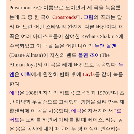
란 이름으로 모이면서
세 곡을 녹음했
Powerhouse)
는데 그 중 한 곡이
다
크림
의 곡과는 달
Crossroads
.
리 더 느린 어번 스타일의 완전히 다른 버전이다
이
.
곡은 여러 아티스트들이 참여한
에
<What's Shakin'>
수록되었고 이 곡을 들은 어린 나이의
듀앤 올맨
이 자신의 밴드
올맨 조이
(Duane Allman)
(The
와 이 곡을 레게 버전으로 녹음했다
듀
Allman Joys)
.
앤
은
에릭
에게 완전히 반해 후에
를 같이 녹음
Layla
한다
.
에릭
은 1988년 자신의 히트곡 모음집과 1970년대 초
반 마약과 우울증으로 고생했던 경험을 살려 만든 재
활센터에 이 곡을 사용했다.
에릭
은 자서전에서 "
로
버트
는 노래를 하면서 기타를 칠 때 베이스, 리듬, 높
은 음을 동시에 내기 때문에 두 명 이상이 연주하는