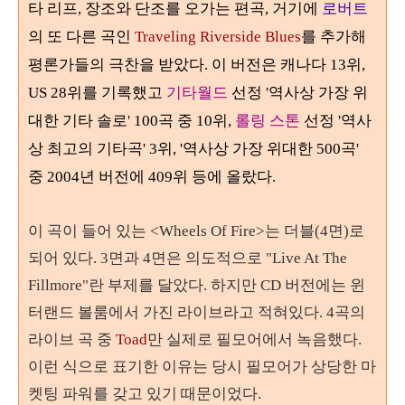
타 리프, 장조와 단조를 오가는 편곡, 거기에
로버트
의 또 다른 곡인
Traveling Riverside Blues
를 추가해
평론가들의 극찬을 받았다. 이 버전은 캐나다 13위,
US 28위를 기록했고
기타월드
선정 '역사상 가장 위
대한 기타 솔로' 100곡 중 10위,
롤링 스톤
선정 '역사
상 최고의 기타곡' 3위, '역사상 가장 위대한 500곡'
중 2004년 버전에 409위 등에 올랐다.
이 곡이 들어 있는
<Wheels Of Fire>는 더블(4면)로
되어 있다. 3면과 4면은 의도적으로 "Live At The
Fillmore"란 부제를 달았다. 하지만 CD 버전에는 윈
터랜드 볼룸에서 가진 라이브라고 적혀있다. 4곡의
라이브 곡 중
Toad
만 실제로 필모어에서 녹음했다.
이런 식으로 표기한 이유는 당시 필모어가 상당한 마
켓팅 파워를 갖고 있기 때문이었다.