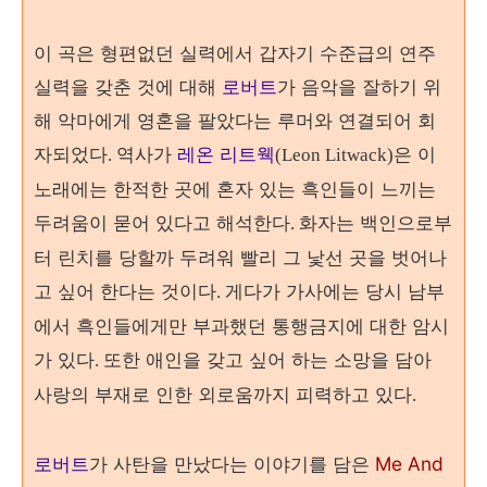
이 곡은 형편없던 실력에서 갑자기 수준급의 연주
실력을 갖춘 것에 대해
로버트
가 음악을 잘하기 위
해 악마에게 영혼을 팔았다는 루머와 연결되어 회
자되었다
역사가
레온 리트웩
은 이
.
(Leon Litwack)
노래에는 한적한 곳에 혼자 있는 흑인들이 느끼는
두려움이 묻어 있다고 해석한다
화자는 백인으로부
.
터 린치를 당할까 두려워 빨리 그 낯선 곳을 벗어나
고 싶어 한다는 것이다
게다가 가사에는 당시 남부
.
에서 흑인들에게만 부과했던 통행금지에 대한 암시
가 있다
또한 애인을 갖고 싶어 하는 소망을 담아
.
사랑의 부재로 인한 외로움까지 피력하고 있다
.
로버트
가 사탄을 만났다는 이야기를 담은
Me And