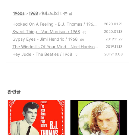
'
1960s
>
1968
' 카테고리의 다른 글
Hooked On A Feeling - B.J. Thomas / 1968
2020.01.21
Sweet Thing - Van Morrison / 1968
(0)
2020.01.13
(0)
Gypsy Eyes - Jimi Hendrix / 1968
2019.11.29
(0)
The Windmills Of Your Mind - Noel Harrison
2019.11.13
/ 1968
Hey Jude - The Beatles / 1968
(0)
2019.10.08
(0)
관련글