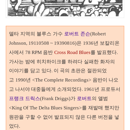
델타 지역의 블루스 가수
로버트 존슨
(Robert
은
년 보칼리온
Johnson, 19110508 ~ 19390816)
1936
사에서
를 발표했다
78 RPM 음반
Cross Road Blues
.
가사는 밤에 히치하이크를 하려다 실패한 화자의
이야기를 담고 있다
초판은 절판되었
. 이 곡의
고
년
1990
<The Complete Recordings> 음반이 나오
년 프로듀서
고 나서야 대중들에게 소개되었다.
1961
프랭크 드릭스
로버트
의 앨범
(Frank Driggs)가
를 재발매 했지만
<King Of The Delta Blues Singers>
원판을 구할 수 없어 발표되지 않은 다른 버전을 넣
었다.