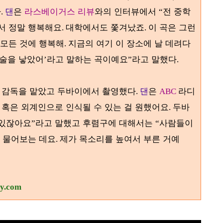
다
댄
은
라스베이거스 리뷰
와의 인터뷰에서
전 중학
.
“
서 정말 행복해요
대학에서도 쫓겨났죠
이 곡은 그런
.
.
 모든 것에 행복해
지금의 여기 이 장소에 날 데려다
.
예술을 낳았어
라고 말하는 곡이예요
라고 말했다
’
”
.
 감독을 맡았고 두바이에서 촬영했다
댄
은
라디
.
ABC
 혹은 외계인으로 인식될 수 있는 걸 원했어요
두바
.
 있잖아요
라고 말했고 후렴구에 대해서는
사람들이
”
“
고 물어보는 데요
제가 목소리를 높여서 부른 거예
.
ry.com