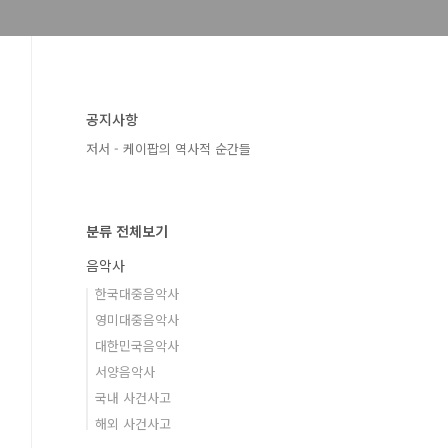
공지사항
저서 - 케이팝의 역사적 순간들
분류 전체보기
음악사
한국대중음악사
영미대중음악사
대한민국음악사
서양음악사
국내 사건사고
해외 사건사고