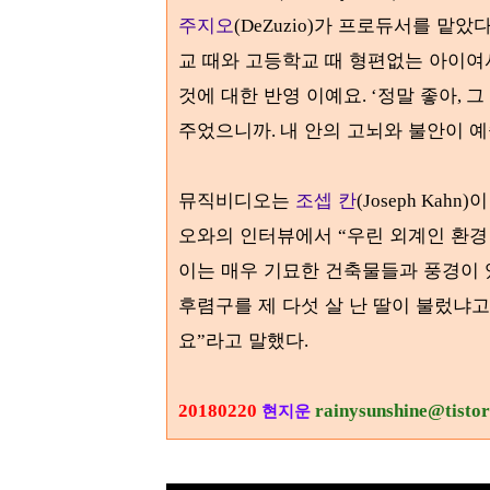
주지오
가 프로듀서를 맡았
(DeZuzio)
교 때와 고등학교 때 형편없는 아이여
것에 대한 반영 이예요
정말 좋아
그
. ‘
,
주었으니까
내 안의 고뇌와 불안이 
.
뮤직비디오는
조셉 칸
이
(Joseph Kahn)
오와의 인터뷰에서
우린 외계인 환경
“
이는 매우 기묘한 건축물들과 풍경이
후렴구를 제 다섯 살 난 딸이 불렀냐
요
라고 말했다
”
.
20180220
rainysunshine@tisto
현지운