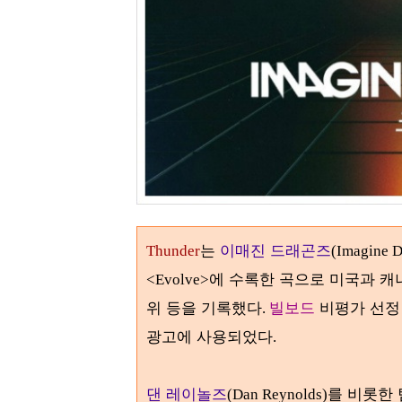
는
이매진 드래곤즈
Thunder
(Imagine D
에 수록한 곡으로 미국과 
<Evolve>
위 등을 기록했다
빌보드
비평가 선
.
광고에 사용되었다
.
댄 레이놀즈
를 비롯한
(Dan Reynolds)