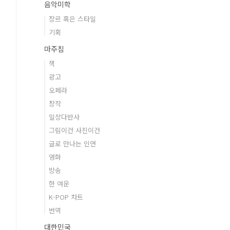
음악미학
장르 혹은 스타일
기획
마주침
책
광고
오페라
창작
일상다반사
그림이건 사진이건
글로 만나는 인연
영화
방송
한 여운
K-POP 차트
번역
대한민국