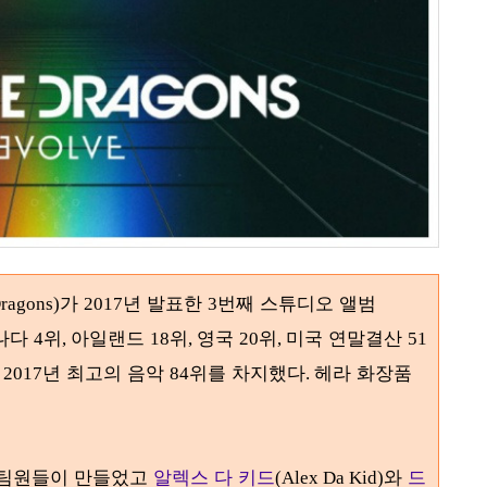
가
년 발표한
번째 스튜디오 앨범
ragons)
2017
3
캐나다
위
아일랜드
위
영국
위
미국 연말결산
4
,
18
,
20
,
51
정
년 최고의 음악
위를 차지했다
헤라 화장품
2017
84
.
 팀원들이 만들었고
알렉스 다 키드
와
드
(Alex Da Kid)