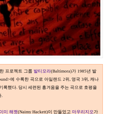
성한 프로젝트 그룹
발티모라
가
년 발
(Baltimora)
1985
에 수록한 곡으로 아일랜드
위
영국
위
캐나
ound>
2
,
3
,
 기록했다
. 당시 세련된 흥겨움을 주는 곡으로 호평을
다
.
이미 해켓
이 만들었고
마우리지오
가
(Naimy Hackett)