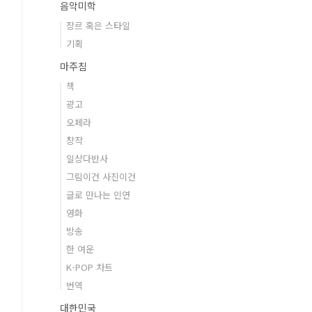
음악미학
장르 혹은 스타일
기획
마주침
책
광고
오페라
창작
일상다반사
그림이건 사진이건
글로 만나는 인연
영화
방송
한 여운
K-POP 차트
번역
대한민국