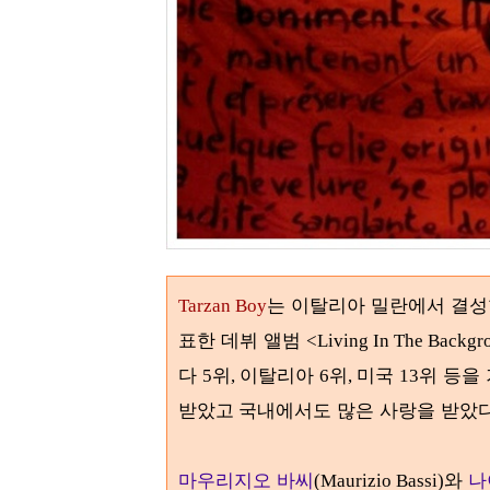
는 이탈리아 밀란에서 결
Tarzan Boy
표한 데뷔 앨범
<Living In The Backgr
다
위
이탈리아
위
미국
위 등을
5
,
6
,
13
국내에서도 많은 사랑을 받았
받았고
마우리지오 바씨
와
나
(Maurizio Bassi)