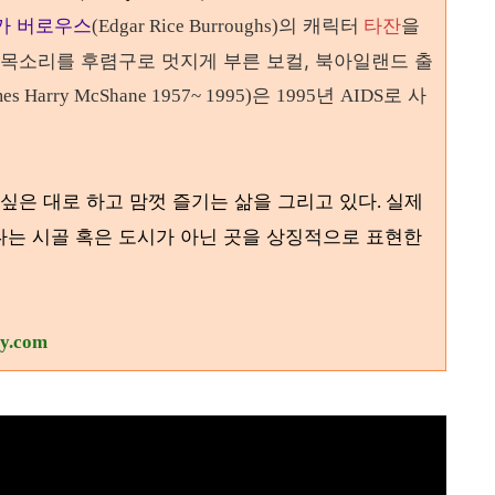
가 버로우스
의 캐릭터
타잔
을
(Edgar Rice Burroughs)
목소리를 후렴구로 멋지게 부른 보컬, 북아일랜드 출
은
년
로 사
es Harry McShane 1957~ 1995)
1995
AIDS
 싶은 대로 하고 맘껏 즐기는 삶을 그리고 있다
실제
.
는 시골 혹은 도시가 아닌 곳을 상징적으로 표현한
ry.com