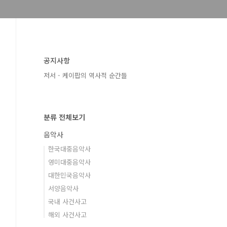
공지사항
저서 - 케이팝의 역사적 순간들
분류 전체보기
음악사
한국대중음악사
영미대중음악사
대한민국음악사
서양음악사
국내 사건사고
해외 사건사고