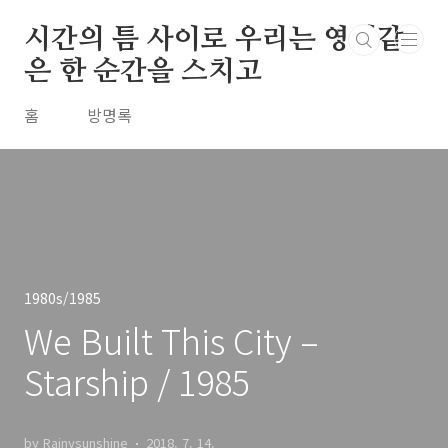
본문 바로가기
시간의 틈 사이로 우리는 영원같
은 한 순간을 스치고
홈
방명록
1980s/1985
We Built This City –
Starship / 1985
by Rainysunshine
2018. 7. 14.