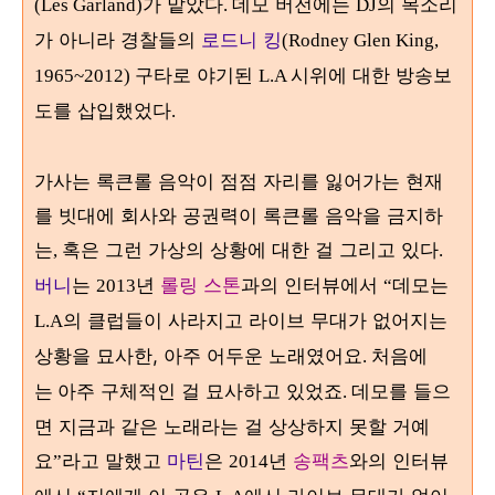
가 맡았다
데모 버전에는
의 목소리
(Les Garland)
.
DJ
가 아니라 경찰들의
로드니 킹
(Rodney Glen King,
구타로 야기된
시위에 대한 방송보
1965~2012)
L.A
도를 삽입했었다
.
가사는 록큰롤 음악이 점점 자리를 잃어가는 현재
를 빗대에 회사와 공권력이 록큰롤 음악을 금지하
는
혹은 그런 가상의 상황에 대한 걸 그리고 있다
,
.
버니
는
년
롤링 스톤
과의 인터뷰에서
데모는
2013
“
의 클럽들이 사라지고 라이브 무대가 없어지는
L.A
상황을 묘사한, 아주 어두운 노래였어요
. 처음에
아주 구체적인 걸 묘사하고 있었죠
데모를 들으
는
.
면 지금과 같은 노래라는 걸 상상하지 못할 거예
요
라고 말했고
마틴
은
년
송팩츠
와의 인터뷰
”
2014