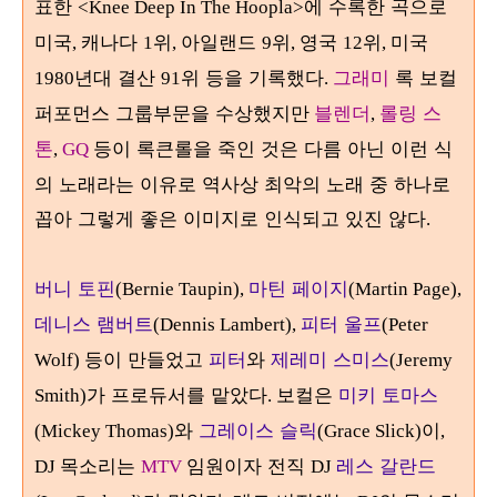
표한
에 수록한 곡으로
<Knee Deep In The Hoopla>
미국
캐나다
위
아일랜드
위
영국
위
미국
,
1
,
9
,
12
,
년대 결산
위 등을 기록했다
그래미
록 보컬
1980
91
.
퍼포먼스 그룹부문을 수상했지만
블렌더
롤링 스
,
톤
등이 록큰롤을 죽인 것은 다름 아닌 이런 식
,
GQ
의 노래라는 이유로 역사상 최악의 노래 중 하나로
꼽아 그렇게 좋은 이미지로 인식되고 있진 않다
.
버니 토핀
마틴 페이지
(Bernie Taupin),
(Martin Page),
데니스 램버트
피터 울프
(Dennis Lambert),
(Peter
등이 만들었고
피터
와
제레미 스미스
Wolf)
(Jeremy
가 프로듀서를 맡았다
보컬은
미키 토마스
Smith)
.
와
그레이스 슬릭
이
(Mickey Thomas)
(Grace Slick)
,
목소리는
임원이자 전직
레스 갈란드
DJ
MTV
DJ