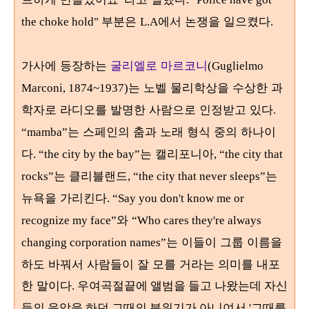
부분은
에서 논쟁을 일으켰다
the choke hold"
L.A
.
가사에 등장하는
굴리엘로 마르코니
(Guglielmo
는 노벨 물리학상을 수상한 과
Marconi, 1874~1937)
학자로 라디오를 발명한 사람으로 인정받고 있다
.
는 스페인의 춤과 노래 형식 중의 하나이
“mamba”
다
는 캘리포니아
. “the city by the bay”
, “the city that
는 클리블랜드
는
rocks”
, “the city that never sleeps”
뉴욕을 가리킨다
. “Say you don't know me or
와
recognize my face”
“Who cares they're always
는 이들이 그룹 이름을
changing corporation names”
하도 바꿔서 사람들이 잘 모를 거라는 의미를 내포
한 말이다
. 우여곡절끝에 앨범을 들고 나왔는데 자신
들의 음악을 하던 그때의 분위기가 아니여서 '그때를