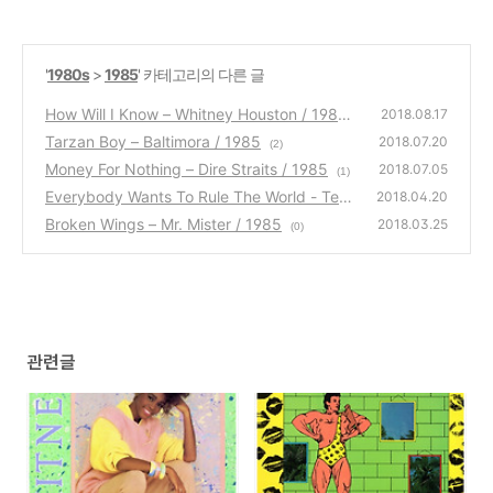
'
1980s
>
1985
' 카테고리의 다른 글
How Will I Know – Whitney Houston / 1985
2018.08.17
Tarzan Boy – Baltimora / 1985
(0)
2018.07.20
(2)
Money For Nothing – Dire Straits / 1985
2018.07.05
(1)
Everybody Wants To Rule The World - Tear
2018.04.20
s For Fears / 1985
Broken Wings – Mr. Mister / 1985
(1)
2018.03.25
(0)
관련글