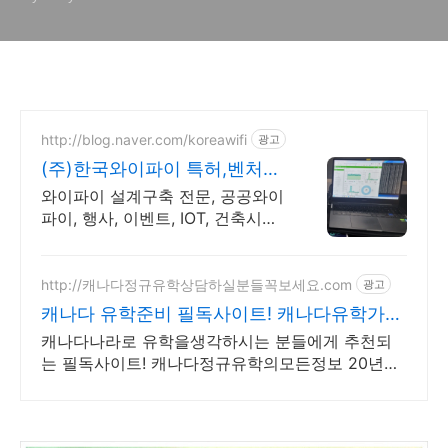
http://blog.naver.com/koreawifi
광고
(주)한국와이파이 특허,벤처
1:1 맞춤 상담 및 견적
와이파이 설계구축 전문, 공공와이
파이, 행사, 이벤트, IOT, 건축시설
와이파이 설계 구축 프로모션 전문
회사, 팝업스토어 등 다수 레퍼런
스 보유
http://캐나다정규유학상담하실분들꼭보세요.com
광고
캐나다 유학준비 필독사이트! 캐나다유학가실
분 꼭보세요!
캐나다나라로 유학을생각하시는 분들에게 추천되
는 필독사이트! 캐나다정규유학의모든정보 20년이
상 캐나다정규유학만 전문으로 상담수속해온 업체
모음 관리형유학