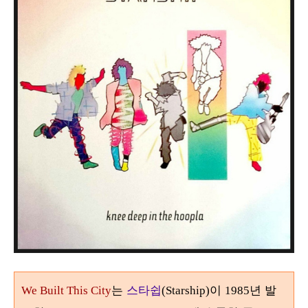
는
스타쉽
이
년 발
We Built This City
(Starship)
1985