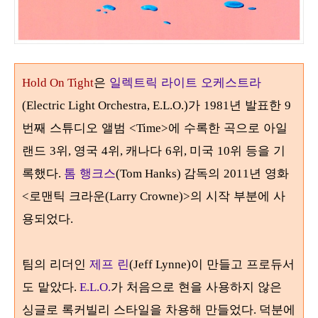
은
일렉트릭 라이트 오케스트라
Hold On Tight
가
년 발표한
(Electric Light Orchestra, E.L.O.)
1981
9
번째 스튜디오 앨범
에 수록한 곡으로 아일
<Time>
랜드
위
영국
위
캐나다
위
미국
위 등을 기
3
,
4
,
6
,
10
록했다
톰 행크스
감독의
년 영화
.
(Tom Hanks)
2011
로맨틱 크라운
의 시작 부분에 사
<
(Larry Crowne)>
용되었다
.
팀의 리더인
제프 린
이 만들고 프로듀서
(Jeff Lynne)
도 맡았다
가 처음으로 현을 사용하지 않은
.
E.L.O.
싱글로 록커빌리 스타일을 차용해 만들었다
덕분에
.