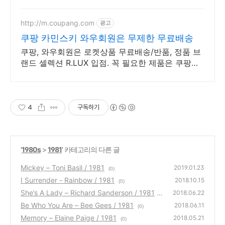
http://m.coupang.com
광고
쿠팡 카민스키 와우회원은 무제한 무료배송
쿠팡, 와우회원은 로켓상품 무료배송/반품, 정품 브
랜드 셀렉션 R.LUX 입점. 꼭 필요한 제품은 쿠팡에
서 더 저렴하게, 로켓배송으로 더 빠르게!
4
구독하기
'
1980s
>
1981
' 카테고리의 다른 글
Mickey – Toni Basil / 1981
2019.01.23
(0)
I Surrender - Rainbow / 1981
2018.10.15
(0)
She’s A Lady – Richard Sanderson / 1981
2018.06.22
Be Who You Are – Bee Gees / 1981
(0)
2018.06.11
(0)
Memory – Elaine Paige / 1981
2018.05.21
(0)