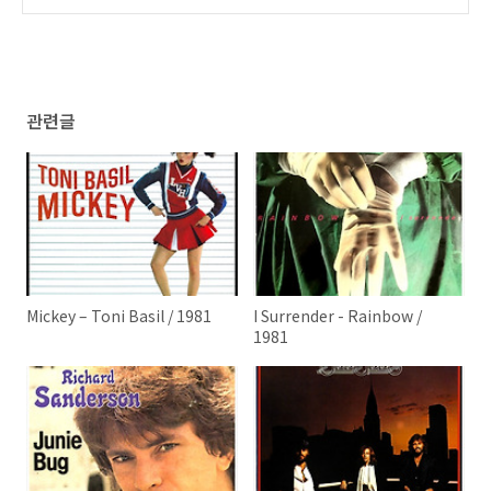
관련글
Mickey – Toni Basil / 1981
I Surrender - Rainbow /
1981