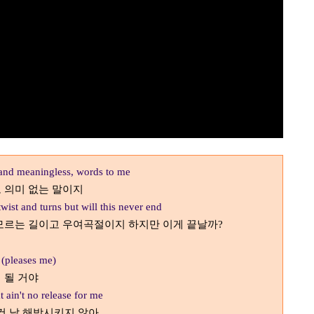
p and meaningless, words to me
 의미 없는 말이지
twist and turns but will this never end
모르는 길이고 우여곡절이지 하지만 이게 끝날까
?
 (pleases me)
 될 거야
t ain't no release for me
건 날 해방시키지 않아