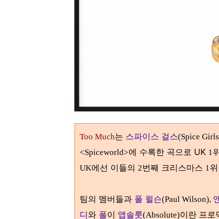
는
스파이스 걸스
Too Much
(Spice Girls
에 수록한 곡으로 UK
<Spiceworld>
1
에선 이들의
번째 크리스마스
UK
2
1
팀의 멤버들과
폴 윌슨
(Paul Wilson),
디
와
폴
이
앱솔룻
이란 프로
(Absolute)