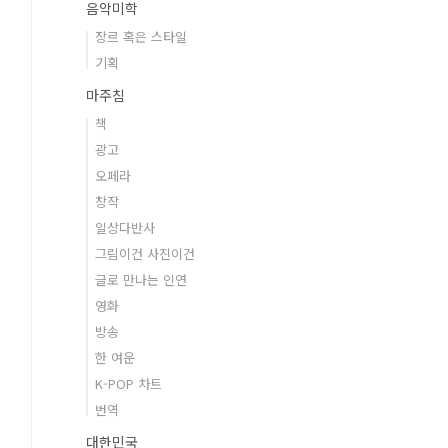
음악미학
장르 혹은 스타일
기획
마주침
책
광고
오페라
창작
일상다반사
그림이건 사진이건
글로 만나는 인연
영화
방송
한 여운
K-POP 차트
번역
대한민국