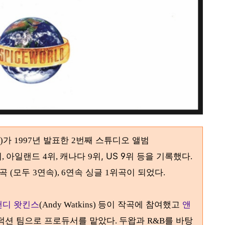
가
년 발표한
번째 스튜디오 앨범
)
1997
2
위
아일랜드
위
캐나다
위, US 9위 등을 기록했다
,
4
,
9
.
위곡
모두
연속
연속 싱글
위곡이 되었다
(
3
), 6
1
.
앤디 왓킨스
등이 작곡에 참여했고
앤
(Andy Watkins)
덕션 팀으로 프로듀서를 맡았다
두왑과
를 바탕
.
R&B