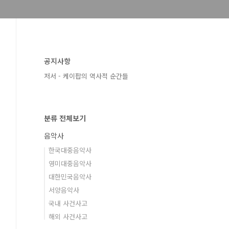
공지사항
저서 - 케이팝의 역사적 순간들
분류 전체보기
음악사
한국대중음악사
영미대중음악사
대한민국음악사
서양음악사
국내 사건사고
해외 사건사고