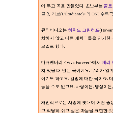
에 두고 곡을 만들었다
. 초반부는
끌로
콜 잇 러브(
L'Étudiante
)>의 OST 수록
뮤직비디오는
하워드 그린하프
(Howar
차하지 않고 다른 캐릭터들을 연기한
모델로 했다
.
다큐멘터리
에서
제리
<Viva Forever>
쳐 있을 때 만든 곡이예요
우리가 얼마
.
이기도 하고요
갈망에 대한 곡이죠
더
.
.
놓을 수도 없고요
사랑이든
명성이든
.
,
개인적으로는 사랑에 빗대어 어떤 중
고 적당히 쉬고 싶은 마음을 표현한 