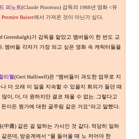
드 피노트
(
Claude Pinoteau) 감독의 1988년 영화
<유
곡
Premire Baiser
에서 가져온 것이 아닌가 싶다.
가 감독을 맡았고 멤버들이 한 번도 교
d Greenhalgh)
다
멤버들 각자가 가장 되고 싶은 영화 속 캐릭터들을
.
 할리웰
은
멤버들이 과도한 업무로 지
(Geri Halliwell)
“
나 더 오래 이 일을 지속할 수 있을지 회의가 들던 때
 많이
더
더 원하지만 결코 채울 수 없는
그렇다고
,
,
.
돈이든 뭔가에 대한 굶주림 같은 거요
라고 말했다
,
”
.
용
中庸
같은 걸 말하는 가사인 것 같다
적당히 일하
(
)
.
것 같은데
방송계에서
물 들어올 때 노 저어야 한
,
“