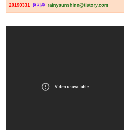
20190331
rainysunshine@tistory.com
현지운