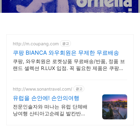
http://m.coupang.com
광고
쿠팡 BIANCA 와우회원은 무제한 무료배송
쿠팡, 와우회원은 로켓상품 무료배송/반품, 정품 브
랜드 셀렉션 R.LUX 입점. 꼭 필요한 제품은 쿠팡에
서 더 저렴하게, 로켓배송으로 더 빠르게!
http://www.sonantravel.com/
광고
유럽을 손안에! 손안의여행
전문인솔자와 떠나는 유럽 단체배
낭여행 산티아고순례길 발칸반도
발틱북유럽 지중해여행 유럽을 손
안에! 발칸반도 북유럽 지중해 남
부유럽 동유럽 세미팩제공