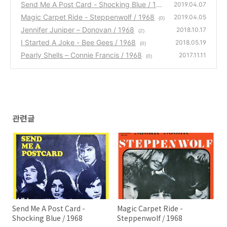
Send Me A Post Card - Shocking Blue / 196
2019.04.07
8
Magic Carpet Ride - Steppenwolf / 1968
(0)
2019.04.05
(0)
Jennifer Juniper – Donovan / 1968
2018.10.17
(2)
I Started A Joke - Bee Gees / 1968
2018.05.19
(0)
Pearly Shells – Connie Francis / 1968
2017.11.11
(0)
관련글
Send Me A Post Card -
Magic Carpet Ride -
Shocking Blue / 1968
Steppenwolf / 1968