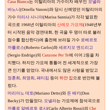
는 이탈리아의 가수이자 배우인
오넬라
Casa Bianca
바노니
(Ornella Vanoni)와 당시 신예였던 이탈리아의
가수
마리사 사니아
(Marisa Sannia)가 각각 발표한
곡으로 1968년 이탈리아의
산레모 가요제
(1948년부
터 시작된 음악 경연대회, 한 곡을 두 명이 따로 불러
점수를 합산한다)에 출전해 브라질 가수
로베르토
까를로스
(Roberto Carlos)와
세르지오 엔드리고
(Sergio Endrigo)의
Canzone Per Te
에 이어 2등을 차
지했다. 하지만 가요제 통틀어 전 세계적으로 가장
큰 인기를 얻었다. 국내에서도 많은 사랑을 받았고
정훈희
,
최영희
,
패티킴
등이
하얀 집
으로 번안해 불
렀다.
마리아노 데토
(Mariano Detto)와
돈 배키
(Don
Backy)가 만들었다.
오넬라
는 가요제에 참석곡으로
까를로 알베르토 로시
(Carlo Alberto Rossi)의
Che