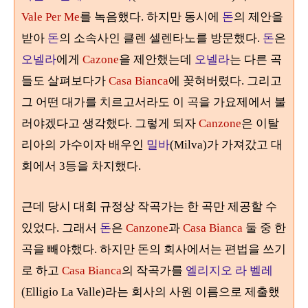
Vale Per Me
를 녹음했다. 하지만 동시에
돈
의 제안을
받아
돈
의 소속사인 클렌 셀렌타노를 방문했다.
돈
은
오넬라
에게
Cazone
을 제안했는데
오넬라
는 다른 곡
들도 살펴보다가
Casa Bianca
에 꽂혀버렸다. 그리고
그 어떤 대가를 치르고서라도 이 곡을 가요제에서 불
러야겠다고 생각했다. 그렇게 되자
Canzone
은 이탈
리아의 가수이자 배우인
밀바
(Milva)가 가져갔고 대
회에서 3등을 차지했다.
근데 당시 대회 규정상 작곡가는 한 곡만 제공할 수
있었다. 그래서
돈
은
Canzone
과
Casa Bianca
둘 중 한
곡을 빼야했다. 하지만 돈의 회사에서는 편법을 쓰기
로 하고
Casa Bianca
의 작곡가를
엘리지오 라 벨레
(Elligio La Valle)라는 회사의 사원 이름으로 제출했