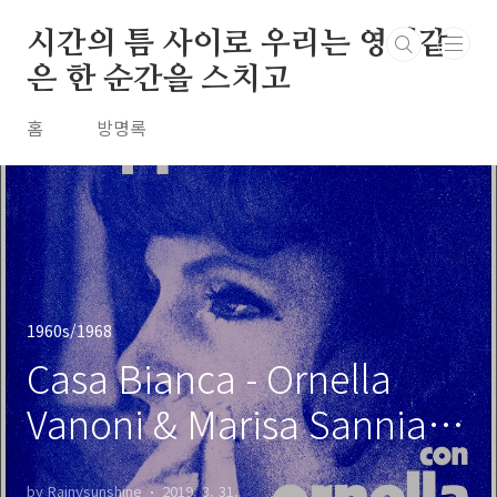
본문 바로가기
시간의 틈 사이로 우리는 영원같
은 한 순간을 스치고
홈
방명록
1960s/1968
Casa Bianca - Ornella
Vanoni & Marisa Sannia /
1968
by Rainysunshine
2019. 3. 31.