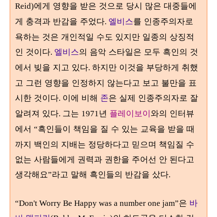
에게 영향을 받은 것으로 당시 많은 대중들에
Reid)
게 충격과 반감을 주었다
엘비스
를 인종주의자로
.
욕하는 것은 개인적일 수도 있지만 일종의 상징적
인 것이다
엘비스
의 음악 스타일은 모두 흑인의 것
.
에서 빚을 지고 있다
하지만 이것을 부당하게 취했
.
고 그런 영향을 인정하지 않는다고 보고 불만을 표
시한 것이다
이에 비해
존
은 실제 인종주의자로 잘
.
알려져 있다
그는
년
플레이보이
와의 인터뷰
.
1971
에서
흑인들이 책임을 질 수 있는 교육을 받을 때
“
까지 백인의 지배는 정당하다고 믿으며 책임질 수
없는 사람들에게 권력과 권한을 주어선 안 된다고
생각해요
라고 말해 흑인들의 반감을 샀다
”
.
은
바
“Don't Worry Be Happy was a number one jam”