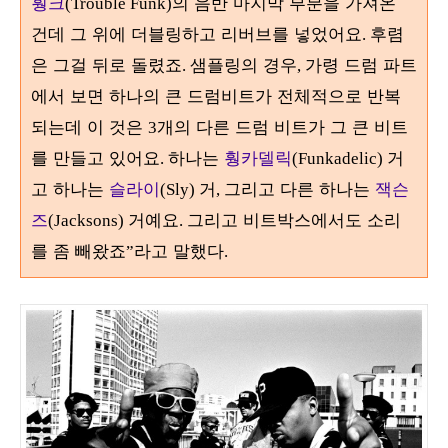
훵크
의 음반 마지막 부분을 가져온
(Trouble Funk)
건데 그 위에 더블링하고 리버브를 넣었어요
후렴
.
은 그걸 뒤로 돌렸죠
샘플링의 경우
가령 드럼 파트
.
,
에서 보면 하나의 큰 드럼비트가 전체적으로 반복
되는데 이 것은
개의 다른 드럼 비트가 그 큰 비트
3
를 만들고 있어요
하나는
훵카델릭
거
.
(Funkadelic)
고 하나는
슬라이
거
그리고 다른 하나는
잭슨
(Sly)
,
즈
거예요
그리고 비트박스에서도 소리
(Jacksons)
.
를 좀 빼왔죠
라고 말했다
”
.