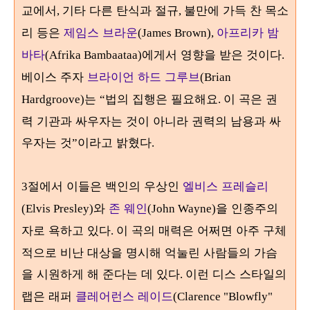
교에서
기타 다른 탄식과 절규
불만에 가득 찬 목소
,
,
리 등은
제임스 브라운
아프리카 밤
(James Brown),
바타
에게서 영향을 받은 것이다
(Afrika Bambaataa)
.
베이스 주자
브라이언 하드 그루브
(Brian
는
법의 집행은 필요해요
이 곡은 권
Hardgroove)
“
.
력 기관과 싸우자는 것이 아니라 권력의 남용과 싸
우자는 것
이라고 밝혔다
”
.
절에서 이들은 백인의 우상인
엘비스 프레슬리
3
와
존 웨인
을 인종주의
(Elvis Presley)
(John Wayne)
자로 욕하고 있다
이 곡의 매력은 어쩌면 아주 구체
.
적으로 비난 대상을 명시해 억눌린 사람들의 가슴
을 시원하게 해 준다는 데 있다
이런 디스 스타일의
.
랩은 래퍼
클레어런스 레이드
(Clarence "Blowfly"