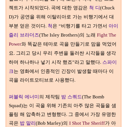
젝트가 시작되었다
곡에 대한 영감은
척 디
.
(Chuck
가 공연을 위해 이탈리아로 가는 비행기에서 대
D)
부분 얻은 것이다
척
은
비행기를 타고 가면서
아이
.
“
즐리 브라더즈
의 노래
(The Isley Brothers)
Fight The
와 똑같은 테마로 곡을 만들기로 맘을 먹었어
Power
요
그리고 당시 우리 주변을 둘러싼 시각들을 생각
.
하며 하나하나 넣기 시작 했죠
라고 말했다
스파이
”
.
크
는 영화에서 인종적인 긴장이 발생할 때마다 이
곡을 라이트모티브로 사용했다
.
퍼블릭 에너미
의 제작팀
밤 스쿼드
(The Bomb
는 이 곡을 위해 기존의 아주 많은 곡들을 샘
Squad)
플링 해 압축하고 변형했다
그 중에서 가장 유명한
.
곡은
밥 말리
의
가 아
(Bob Marley)
I Shot The Sheriff