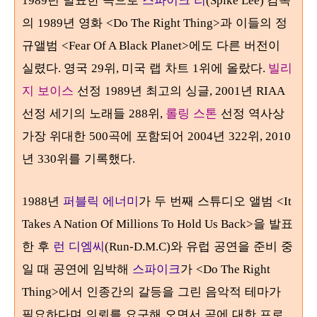
1989
(Spike Lee)
의
년 영화
과 이들의 정
1989
<Do The Right Thing>
규앨범
에도 다른 버전이
<Fear Of A Black Planet>
실렸다
영국
위
미국 랩 차트
위에 올랐다
빌리
.
29
,
1
.
지 보이스
선정
년 최고의 싱글
년
1989
, 2001
RIAA
선정 세기의 노래들
위
롤링 스톤
선정 역사상
288
,
가장 위대한
곡에 포함되어
년
위
500
2004
322
, 2010
년
위를 기록했다
330
.
년
퍼블릭 에너미
가 두 번째 스튜디오 앨범
1988
<It
을 발표
Takes A Nation Of Millions To Hold Us Back>
한 후
런 디엠씨
와 유럽 공연을 준비 중
(Run-D.M.C)
일 때 공연에 임박해
스파이크
가
<Do The Right
에서 인종간의 갈등을 그린 음악적 테마가
Thing>
필요하다며 의뢰를 요구해 오면서 곡에 대한 프로