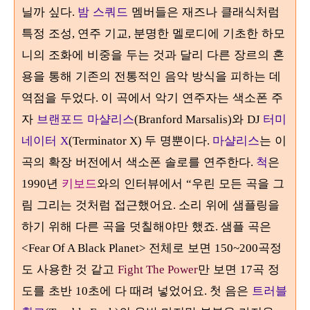
닐까 싶다
밤 스쿼드
멤버들은 재즈나 클래식처럼
.
특정 조성
연주 기교
분명한 멜로디에 기초한 하모
,
,
니의 조화에 비중을 두는 것과 달리 다른 장르의 혼
용을 통해 기존의 전통적인 음악 방식을 피하는 데
역점을 두었다
이 곡에서 악기 연주자는 색소폰 주
.
자
브랜포드 마샬리스
와
터미
(Branford Marsalis)
DJ
네이터
두 명뿐이다
마샬리스
는 이
X
(Terminator X)
.
곡의 확장 버전에서 색소폰 솔로를 연주한다
척
은
.
년
키보드
와의 인터뷰에서
우린 모든 곡을 그
1990
“
림 그리는 것처럼 접근했어요
소리 위에 샘플링을
.
하기 위해 다른 곡을 덧칠해야만 했죠
샘플 곡은
.
전체로 보면
곡정
<Fear Of A Black Planet>
150~200
도 사용한 것 같고
만 보면
곡 정
Fight The Power
17
도를 초반
초에 다 때려 넣었어요
첫 음은
트러블
10
.