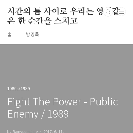
본문 바로가기
시간의 틈 사이로 우리는 영원같
은 한 순간을 스치고
홈
방명록
1980s/1989
Fight The Power - Public
Enemy / 1989
by Rainysunshine
2017. 6. 11.