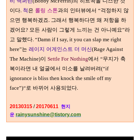
비 맥퍼린
의 히트곡을 디스한 것
(Bobby McFerrin)
이다
척
은
롤링 스톤
과의 인터뷰에서
걱정하지 않
.
“
으면 행복하겠죠
그래서 행복하다면 왜 저항을 하
.
겠어요
모든 사람이 그렇게 느끼는 건 아니예요
라
?
”
고 말했다
. “Damn if I say, it you can slap me right
는
레이지 어게인스트 더 머신
here”
(Rage Against
이
에서
무지가 축
The Machine)
Settle For Nothing
“
복이라면 내 얼굴에서 미소를 날려버려
(“if
ignorance is bliss then knock the smile off my
로 바뀌어 사용되었다
face”)“
.
20130315
/
20170611
현지
rainysunshine@tistory.com
운