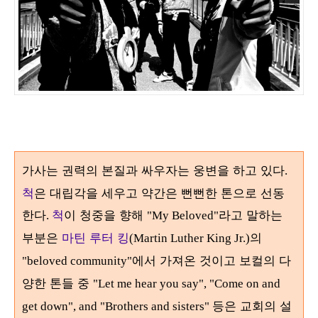
가사는 권력의 본질과 싸우자는 웅변을 하고 있다
.
척
은 대립각을 세우고 약간은 뻔뻔한 톤으로 선동
한다
척
이 청중을 향해
라고 말하는
.
"My Beloved"
부분은
마틴 루터 킹
의
(Martin Luther King Jr.)
에서 가져온 것이고 보컬의 다
"beloved community"
양한 톤들 중
"Let me hear you say", "Come on and
등은 교회의 설
get down", and "Brothers and sisters"