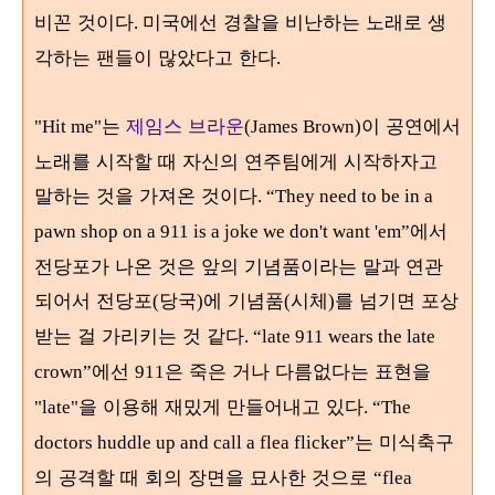
비꼰 것이다
미국에선 경찰을 비난하는 노래로 생
.
각하는 팬들이 많았다고 한다
.
는
제임스 브라운
이 공연에서
"Hit me"
(James Brown)
노래를 시작할 때 자신의 연주팀에게 시작하자고
말하는 것을 가져온 것이다
. “They need to be in a
에서
pawn shop on a 911 is a joke we don't want 'em”
전당포가 나온 것은 앞의 기념품이라는 말과 연관
되어서 전당포
당국
에 기념품
시체
를 넘기면 포상
(
)
(
)
받는 걸 가리키는 것 같다
. “late 911 wears the late
에선
은 죽은 거나 다름없다는 표현을
crown”
911
을 이용해 재밌게 만들어내고 있다
"late"
. “The
는 미식축구
doctors huddle up and call a flea flicker”
의 공격할 때 회의 장면을 묘사한 것으로
“flea