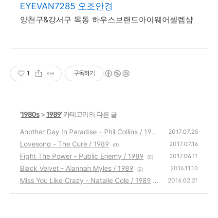
EYEVAN7285 오조안경
양천구&강서구 목동 하우스브랜드아이웨어셀렙샵
1
구독하기
'
1980s
>
1989
' 카테고리의 다른 글
Another Day In Paradise – Phil Collins / 198
2017.07.25
9
Lovesong - The Cure / 1989
(0)
2017.07.16
(0)
Fight The Power - Public Enemy / 1989
2017.06.11
(0)
Black Velvet - Alannah Myles / 1989
2016.11.10
(2)
Miss You Like Crazy - Natalie Cole / 1989
2016.02.21
(0)