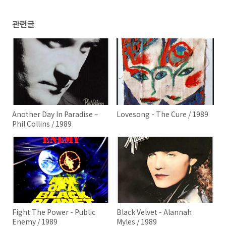
관련글
Another Day In Paradise –
Lovesong - The Cure / 1989
Phil Collins / 1989
Fight The Power - Public
Black Velvet - Alannah
Enemy / 1989
Myles / 1989