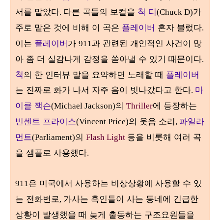
서를 맡았다
다른 곡들의 보컬을
척 디
가
.
(Chuck D)
주로 맡은 것에 비해 이 곡은
플레이버
혼자 불렀다
.
이는
플레이버
가
과 관련된 개인적인 사건이 많
911
아 좀 더 실감나게 감정을 쏟아낼 수 있기 때문이다
.
척
의 한 인터뷰 말을 요약하면 노래할 때
플레이버
는 진짜로 화가 나서 자주 음이 빗나갔다고 한다
마
.
이클 잭슨
의
에 등장하는
(Michael Jackson)
Thriller
빈센트 프라이스
의 웃음 소리
파일라
(Vincent Price)
,
먼트
의
등을 비롯해 여러 곡
(Parliament)
Flash Light
을 샘플로 사용했다
.
은 미국에서 사용하는 비상상황에 사용할 수 있
911
는 전화번로
가사는 흑인들이 사는 동네에 긴급한
,
상황이 발생했을 때 늦게 출동하는 구조요원들을