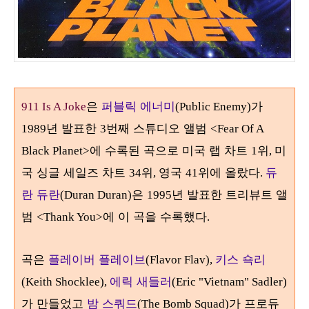
은
퍼블릭 에너미
가
911 Is A Joke
(Public Enemy)
년 발표한
번째 스튜디오 앨범
1989
3
<Fear Of A
에 수록된 곡으로 미국 랩 차트
위
미
Black Planet>
1
,
국 싱글 세일즈 차트
위
영국
위에 올랐다
듀
34
,
41
.
란 듀란
은
년 발표한 트리뷰트 앨
(Duran Duran)
1995
범
에 이 곡을 수록했다
<Thank You>
.
곡은
플레이버 플레이브
키스 쇽리
(Flavor Flav),
에릭 새들러
(Keith Shocklee),
(Eric "Vietnam" Sadler)
가 만들었고
밤 스쿼드
가 프로듀
(The Bomb Squad)