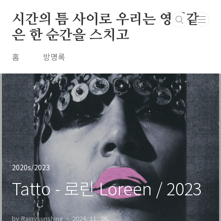
본문 바로가기
시간의 틈 사이로 우리는 영원같
은 한 순간을 스치고
홈
방명록
2020s/2023
Tatto - 로린 Loreen / 2023
by Rainysunshine
2024. 11. 26.