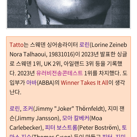
Tatto
는 스웨덴 싱어송라이터
로린
(Lorine Zeineb
Nora Talhaoui, 19831016)이 2023년 발표한 싱글
로 스웨덴 1위, UK 2위, 아일랜드 3위 등을 기록했
다. 2023년
유러비전송콘테스트
1위를 차지했다. 도
입부가
아바
(ABBA)의
Winner Takes It All
이 생각
난다.
로린
,
조커
(Jimmy "Joker" Thörnfeldt), 지미 잰
슨(Jimmy Jansson),
모아 칼베커
(Moa
Carlebecker),
피터 보스트롬
(Peter Boström),
토
마스 지슨
(Thomas G:son) 등이 만들고
피터
,
지미
,