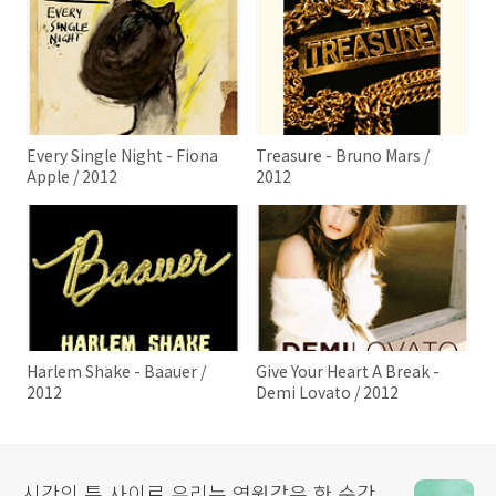
Every Single Night - Fiona
Treasure - Bruno Mars /
Apple / 2012
2012
Harlem Shake - Baauer /
Give Your Heart A Break -
2012
Demi Lovato / 2012
시간의 틈 사이로 우리는 영원같은 한 순간