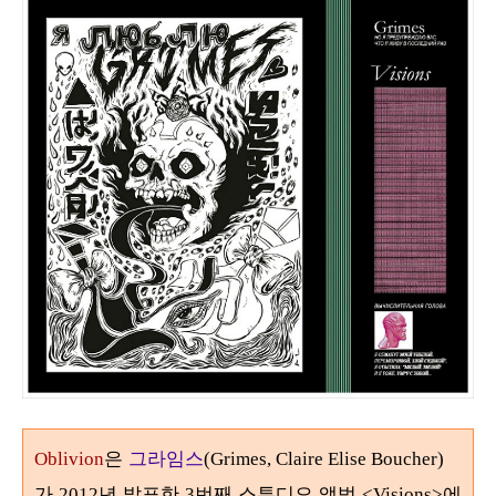
은
그라임스
Oblivion
(Grimes, Claire Elise Boucher)
가
년 발표한
번째 스튜디오 앨범
에
2012
3
<Visions>