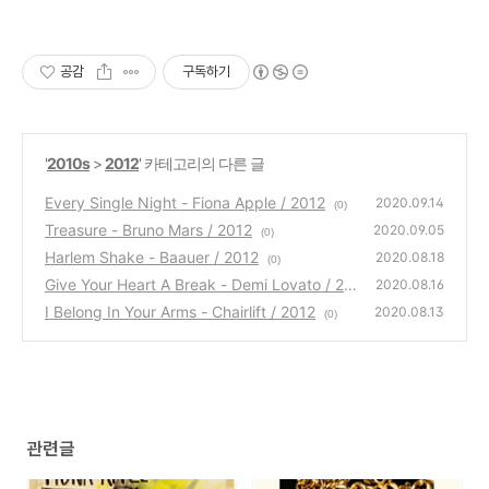
공감
구독하기
'
2010s
>
2012
' 카테고리의 다른 글
Every Single Night - Fiona Apple / 2012
2020.09.14
(0)
Treasure - Bruno Mars / 2012
2020.09.05
(0)
Harlem Shake - Baauer / 2012
2020.08.18
(0)
Give Your Heart A Break - Demi Lovato / 20
2020.08.16
12
I Belong In Your Arms - Chairlift / 2012
(0)
2020.08.13
(0)
관련글