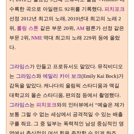
수록한 곡으로 아일랜드
위를 기록했다
피치포크
92
.
선정
년 최고의 노래
년대 최고의 노래
2012
, 2010
2
위
롤링 스톤
같은 부문
위
평론가 선정 같은
,
20
,
AM
부문
위
역대 최고의 노래
위 등에 올랐
2
,
NME
229
다
.
그라임스
가 만들고 프로듀서도 맡았다
뮤직비디오
.
는
그라임스
와
에밀리 카이 보크
가
(Emily Kai Bock)
감독을 맡았다
캐나다의 올림픽 스타디움과 맥길
.
대학교의 몰손 스타디움
편의점 등에서 촬영했다
,
.
그라임스
는
피치포크
와의 인터뷰에서
예술은 제가
“
보통 그럴 수 없는 세상에서 공격적일 수 있는 배출
구를 줘요
그 중 일부는 폭력적인 남성 중심적인 영
.
역에서 추상적인 여성 힘을 주장할 수 있게 하죠
.