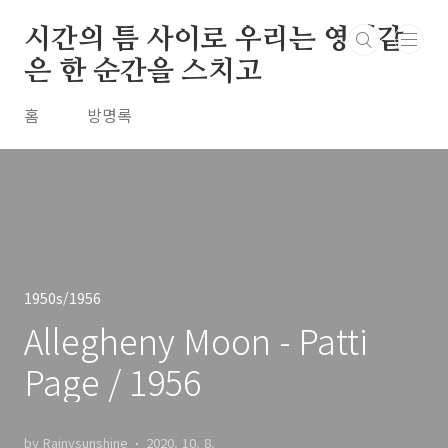
본문 바로가기
시간의 틈 사이로 우리는 영원같
은 한 순간을 스치고
홈
방명록
1950s/1956
Allegheny Moon - Patti
Page / 1956
by Rainysunshine
2020. 10. 8.