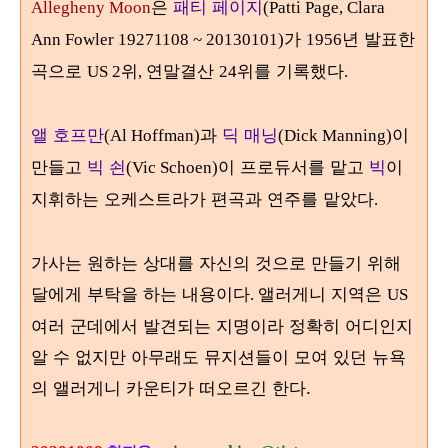
은
패티 페이지
Allegheny Moon
(Patti Page, Clara
가
년 발표한
Ann Fowler 19271108 ~ 20130101)
1956
곡으로
위
연말결산
위를 기록했다
US 2
,
24
.
앨 호프만
과
딕 매닝
이
(Al Hoffman)
(Dick Manning)
만들고
빅 쇤
이 프로듀서를 맡고
빅
이
(Vic Schoen)
지휘하는 오케스트라가 편곡과 연주를 맡았다
.
가사는 원하는 상대를 자신의 것으로 만들기 위해
달에게 부탁을 하는 내용이다
앨러게니 지역은
.
US
여러 군데에서 발견되는 지명이라 정확히 어디인지
알 수 없지만 아무래도 뮤지션들이 모여 있던 뉴욕
의 앨러게니 카운티가 떠오르긴 한다.