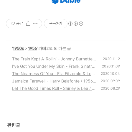
공감
구독하기
'
1950s
>
1956
' 카테고리의 다른 글
The Train Kept A-Rollin’ - Johnny Burnette /
2020.11.12
1956
I’ve Got You Under My Skin - Frank Sinatra
(0)
2020.11.09
/ 1956
The Nearness Of You - Ella Fitzerald & Loui
(0)
2020.10.04
e Armstong / 1956
Jamaica Farewell - Harry Belafonte / 1956
(0)
2020.09.09
Let The Good Times Roll - Shirley & Lee / 19
(0)
2020.08.29
56
(0)
관련글