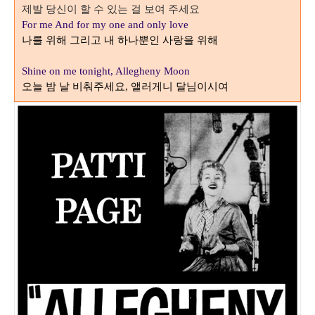
제발 당신이 할 수 있는 걸 보여 주세요
For me And for my one and only love
나를 위해 그리고 내 하나뿐인 사랑을 위해
Shine on me tonight, Allegheny Moon
오늘 밤 날 비춰주세요
앨러게니 달님이시여
,