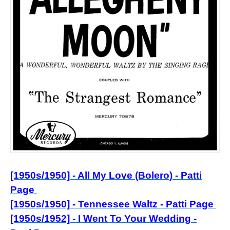
[1950s/1950] - All My Love (Bolero) - Patti
Page
[1950s/1950] - Tennessee Waltz - Patti Page
[1950s/1952] - I Went To Your Wedding -