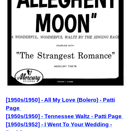
[1950s/1950] - All My Love (Bolero) - Patti
Page
[1950s/1950] - Tennessee Waltz - Patti Page
[1950s/1952] - I Went To Your Wedding -