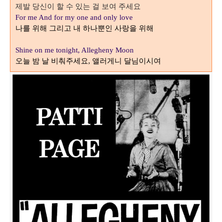
제발 당신이 할 수 있는 걸 보여 주세요
For me And for my one and only love
나를 위해 그리고 내 하나뿐인 사랑을 위해
Shine on me tonight, Allegheny Moon
오늘 밤 날 비춰주세요
앨러게니 달님이시여
,