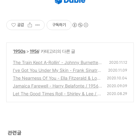
공감
구독하기
'
1950s
>
1956
' 카테고리의 다른 글
The Train Kept A-Rollin’ - Johnny Burnette /
2020.11.12
1956
I’ve Got You Under My Skin - Frank Sinatra
(0)
2020.11.09
/ 1956
The Nearness Of You - Ella Fitzerald & Loui
(0)
2020.10.04
e Armstong / 1956
Jamaica Farewell - Harry Belafonte / 1956
(0)
2020.09.09
Let The Good Times Roll - Shirley & Lee / 19
(0)
2020.08.29
56
(0)
관련글