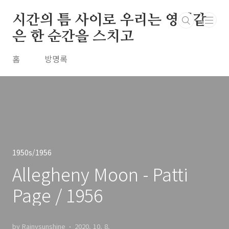
본문 바로가기
시간의 틈 사이로 우리는 영원같
은 한 순간을 스치고
홈
방명록
1950s/1956
Allegheny Moon - Patti
Page / 1956
by Rainysunshine
2020. 10. 8.