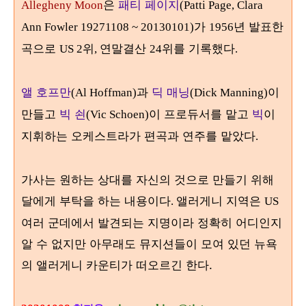
은
패티 페이지
Allegheny Moon
(Patti Page, Clara
가
년 발표한
Ann Fowler 19271108 ~ 20130101)
1956
곡으로
위
연말결산
위를 기록했다
US 2
,
24
.
앨 호프만
과
딕 매닝
이
(Al Hoffman)
(Dick Manning)
만들고
빅 쇤
이 프로듀서를 맡고
빅
이
(Vic Schoen)
지휘하는 오케스트라가 편곡과 연주를 맡았다
.
가사는 원하는 상대를 자신의 것으로 만들기 위해
달에게 부탁을 하는 내용이다
앨러게니 지역은
.
US
여러 군데에서 발견되는 지명이라 정확히 어디인지
알 수 없지만 아무래도 뮤지션들이 모여 있던 뉴욕
의 앨러게니 카운티가 떠오르긴 한다.