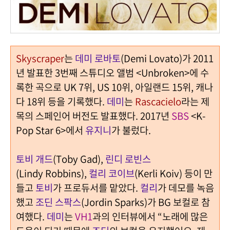
Skyscraper
는
데미 로바토
(Demi Lovato)가 2011
년 발표한 3번째 스튜디오 앨범 <Unbroken>에 수
록한 곡으로 UK 7위, US 10위, 아일랜드 15위, 캐나
다 18위 등을 기록했다.
데미
는
Rascacielo
라는 제
목의 스페인어 버전도 발표했다. 2017년
SBS
<K-
Pop Star 6>에서
유지니
가 불렀다.
토비 개드
(Toby Gad),
린디 로빈스
(Lindy Robbins),
컬리 코이브
(Kerli Koiv) 등이 만
들고
토비
가 프로듀서를 맡았다.
컬리
가 데모를 녹음
했고
조딘 스팍스
(Jordin Sparks)가 BG 보컬로 참
여했다.
데미
는
VH1
과의 인터뷰에서 “노래에 많은