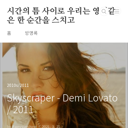
본문 바로가기
시간의 틈 사이로 우리는 영원같
은 한 순간을 스치고
홈
방명록
2010s/2011
Skyscraper - Demi Lovato
/ 2011
by Rainysunshine
2021. 3. 21.