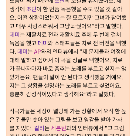
도움이 되기 때문에
조딘
의 보컬을 유지했어요. 제
생각에
조딘
이 한 번쯤 녹음했을 수도 있을 것 같아
요. 어떤 상황이었는지는 잘 모르지만 그녀가 참여했
고 매우 사랑스러워서 그냥 놔뒀어요”라고 말했다.
데미
는 재활치료 전과 재활치료 후에 두 번에 걸쳐
녹음을 했고
데미
와 스태프들은 치료 전 버전을 택했
다.
데미
는
AP
와의 인터뷰에서 “제 문제들과 여정에
대해 말하고 싶어서 이 곡을 싱글로 택했어요. 치료
가 끝나자마자 바로 춤추는 노래를 부르고 싶지는 않
았거든요. 팬들이 말이 안 된다고 생각했을 거예요.
저는 그 상황을 설명하는 노래를 부르고 싶었어요.
충분히 감성적이었다고 생각해요”라고 말했다.
작곡가들은 세상이 멸망해 가는 상황에서 오직 한 높
은 건물만 솟아 있는 그림을 보고 영감을 받아 가사
를 지었다.
컬리
는
세븐틴
과의 인터뷰에서 "그 그림