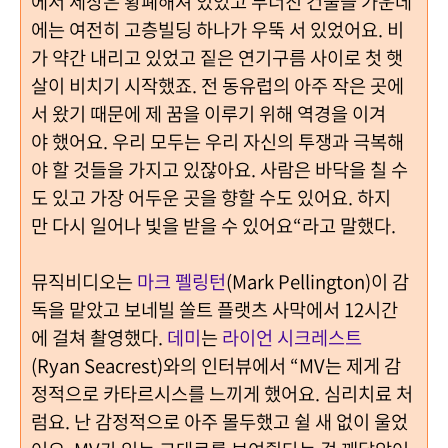
에서 세상은 황폐해져 있었고 무너진 건물들 가운데
에는 여전히 고층빌딩 하나가 우뚝 서 있었어요. 비
가 약간 내리고 있었고 짙은 연기구름 사이로 첫 햇
살이 비치기 시작했죠. 전 동유럽의 아주 작은 곳에
서 왔기 때문에 제 꿈을 이루기 위해 역경을 이겨
야 했어요. 우리 모두는 우리 자신의 투쟁과 극복해
야 할 것들을 가지고 있잖아요. 사람은 바닥을 칠 수
도 있고 가장 어두운 곳을 향할 수도 있어요. 하지
만 다시 일어나 빛을 받을 수 있어요“라고 말했다.
뮤직비디오는
마크 펠링턴
(Mark Pellington)이 감
독을 맡았고 보네빌 쏠트 플랫츠 사막에서 12시간
에 걸쳐 촬영했다.
데미
는
라이언 시크레스트
(Ryan Seacrest)와의 인터뷰에서 “MV는 제게 감
정적으로 카타르시스를 느끼게 했어요. 심리치료 처
럼요. 난 감정적으로 아주 몰두했고 쉴 새 없이 울었