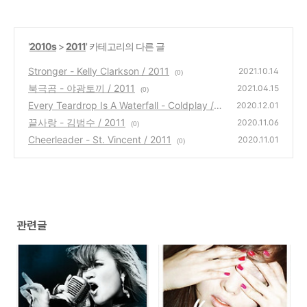
'
2010s
>
2011
' 카테고리의 다른 글
Stronger - Kelly Clarkson / 2011
2021.10.14
(0)
북극곰 - 야광토끼 / 2011
2021.04.15
(0)
Every Teardrop Is A Waterfall - Coldplay / 2
2020.12.01
011
끝사랑 - 김범수 / 2011
(0)
2020.11.06
(0)
Cheerleader - St. Vincent / 2011
2020.11.01
(0)
관련글