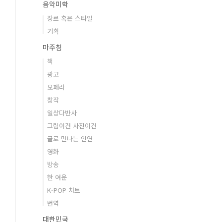
음악미학
장르 혹은 스타일
기획
마주침
책
광고
오페라
창작
일상다반사
그림이건 사진이건
글로 만나는 인연
영화
방송
한 여운
K-POP 차트
번역
대한민국