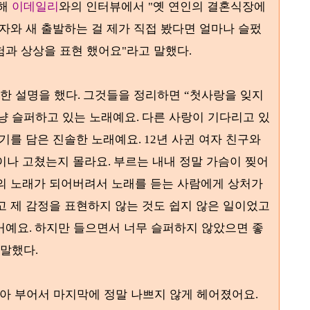
대해
이데일리
와의 인터뷰에서
옛 연인의 결혼식장에
"
자와 새 출발하는 걸 제가 직접 봤다면 얼마나 슬펐
험과 상상을 표현 했어요
라고 말했다
"
.
대한 설명을 했다
그것들을 정리하면
첫사랑을 잊지
.
“
냥 슬퍼하고 있는 노래예요
다른 사랑이 기다리고 있
.
야기를 담은 진솔한 노래예요
년 사귄 여자 친구와
. 12
이나 고쳤는지 몰라요
부르는 내내 정말 가슴이 찢어
.
의 노래가 되어버려서 노래를 듣는 사람에게 상처가
 제 감정을 표현하지 않는 것도 쉽지 않은 일이었고
 거예요
하지만 들으면서 너무 슬퍼하지 않았으면 좋
.
 말했다
.
쏟아 부어서 마지막에 정말 나쁘지 않게 헤어졌어요
.