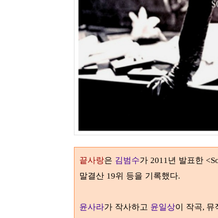
끝사랑
은
김범수
가
년 발표한
2011
<So
말결산
위 등을 기록했다
19
.
윤사라
가 작사하고
윤일상
이 작곡
뮤
,