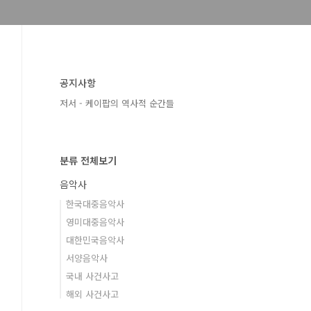
공지사항
저서 - 케이팝의 역사적 순간들
분류 전체보기
음악사
한국대중음악사
영미대중음악사
대한민국음악사
서양음악사
국내 사건사고
해외 사건사고