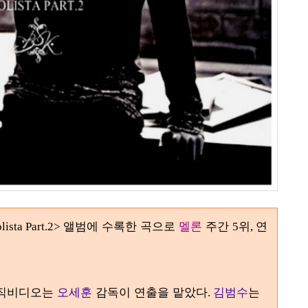
앨범에 수록한 곡으로
멜론
주간
위
연
lista Part.2>
5
,
직비디오는
오세훈
감독이 연출을 맡았다
김범수
는
.