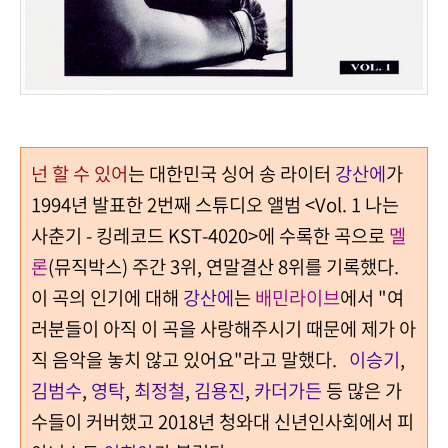
넌 할 수 있어
는 대한민국 싱어 송 라이터
강산에
가
1994년 발표한 2번째 스튜디오 앨범 <Vol. 1 나는
사춘기 - 킹레코드 KST-4020>에 수록한 곡으로
멜
론
(뮤직박스) 주간 3위, 연말결산 8위를 기록했다.
이 곡의 인기에 대해
강산에
는
배민라이브
에서 "여
러분들이 아직 이 곡을 사랑해주시기 때문에 제가 아
직 음악을 놓치 않고 있어요"라고 말했다.
이승기
,
김범수
,
영탁
,
최정철
,
김용진
,
카더가든
등 많은 가
수들이 커버했고 2018년 청와대 신년인사회에서 피