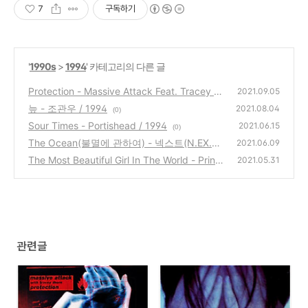
7
구독하기
'
1990s
>
1994
' 카테고리의 다른 글
Protection - Massive Attack Feat. Tracey T
2021.09.05
horn / 1994
늪 - 조관우 / 1994
(0)
2021.08.04
(0)
Sour Times - Portishead / 1994
2021.06.15
(0)
The Ocean(불멸에 관하여) - 넥스트(N.EX.T)
2021.06.09
/ 1994
The Most Beautiful Girl In The World - Princ
(1)
2021.05.31
e / 1994
(0)
관련글