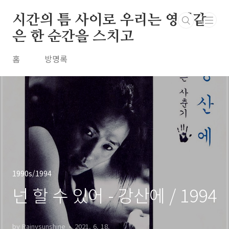
본문 바로가기
시간의 틈 사이로 우리는 영원같
은 한 순간을 스치고
홈
방명록
1990s/1994
넌 할 수 있어 - 강산에 / 1994
by Rainysunshine
2021. 6. 18.