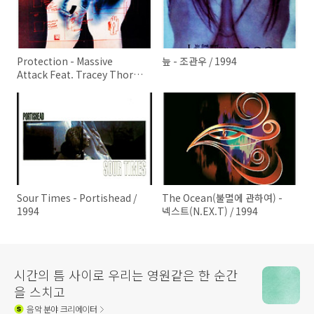
Protection - Massive
늪 - 조관우 / 1994
Attack Feat. Tracey Thorn /
1994
Sour Times - Portishead /
The Ocean(불멸에 관하여) -
1994
넥스트(N.EX.T) / 1994
시간의 틈 사이로 우리는 영원같은 한 순간
을 스치고
음악
분야 크리에이터