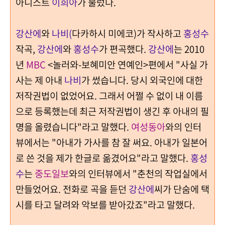
아니스트
이희아
가 불렀다.
강산에
와
나비(
다카하시 미에코)
가 작사하고
홍성수
작곡,
강산에
와
홍성수
가 편곡했다.
강산에
는 2010
년
MBC
<놀러와-보혜미안 연예인>편에서 "사실 가
사는 제 아내
나비
가 썼습니다. 당시 외국인에 대한
저작권법이 없었어요. 그래서 어쩔 수 없이 내 이름
으로 등록했는데 최근 저작권법이 생긴 후 아내의 필
명을 올렸습니다"라고 말했다.
여성동아
와의 인터
뷰에서는 "아내가 가사를 참 잘 써요. 아내가 일본어
로 쓴 것을 제가 한글로 옮겼어요"라고 말했다.
홍성
수
는
중도일보
와의 인터뷰에서 "춘천의 작업실에서
만들었어요. 전화로 곡을 듣던
강산에
씨가 단숨에 택
시를 타고 달려와 악보를 받아갔죠"라고 말했다.