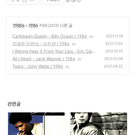
'
1980s
>
1984
' 카테고리의 다른 글
Caribbean Queen - Billy Ocean / 1984
2021.11.18
(0)
인생은 미완성 - 이진관 / 1984
2021.11.05
(0)
I Wanna Hear It From Your Lips - Eric Carme
2021.10.19
n / 1984
All I Need - Jack Wagner / 1984
(2)
2021.10.08
(0)
Tears - John Waite / 1984
2021.08.22
(0)
관련글