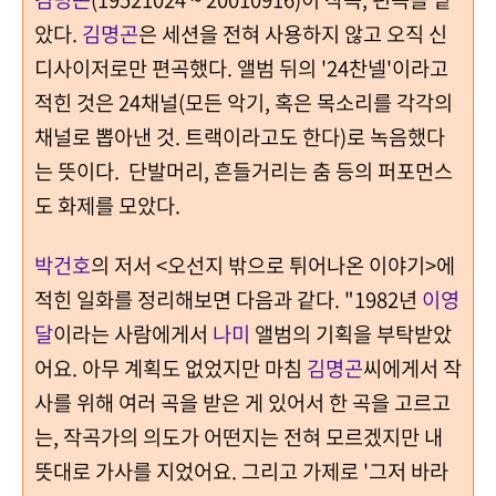
았다.
김명곤
은 세션을 전혀 사용하지 않고 오직 신
디사이저로만 편곡했다. 앨범 뒤의 '24찬넬'이라고
적힌 것은 24채널(모든 악기, 혹은 목소리를 각각의
채널로 뽑아낸 것. 트랙이라고도 한다)로 녹음했다
는 뜻이다. 단발머리, 흔들거리는 춤 등의 퍼포먼스
도 화제를 모았다.
박건호
의 저서 <오선지 밖으로 튀어나온 이야기>에
적힌 일화를 정리해보면 다음과 같다. "1982년
이영
달
이라는 사람에게서
나미
앨범의 기획을 부탁받았
어요. 아무 계획도 없었지만 마침
김명곤
씨에게서 작
사를 위해 여러 곡을 받은 게 있어서 한 곡을 고르고
는, 작곡가의 의도가 어떤지는 전혀 모르겠지만 내
뜻대로 가사를 지었어요. 그리고 가제로 '그저 바라