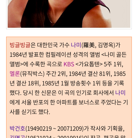
빙글빙글
은 대한민국 가수
나미
(羅美, 김명옥)가
1984년 발표한 컴필레이션 성격의 앨범 <나미 골든
앨범>에 수록한 곡으로
KBS
<가요톱텐> 5주 1위,
멜론
(뮤직박스) 주간 2위, 1984년 결산 81위, 1985
년 결산 18위, 1985년 1월 방송횟수 1위 등을 기록
했다. 당시 한 신문은 이 곡의 인기로 회사에서
나미
에게 서울 반포의 한 아파트를 보너스로 주었다는 기
사를 싣기도 했다.
박건호
(19490219 ~ 20071209)가 작사와 기획을,
김명곤
(19521024 ~ 20010916)이 작곡, 편곡을 맡