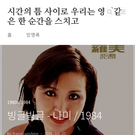
본문 바로가기
시간의 틈 사이로 우리는 영원같
은 한 순간을 스치고
홈
방명록
1980s/1984
빙글빙글 - 나미 / 1984
by Rainysunshine
2021. 10. 27.