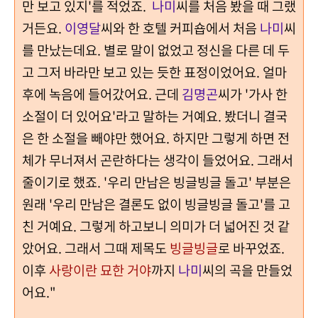
만 보고 있지'를 적었죠.
나미
씨를 처음 봤을 때 그랬
거든요.
이영달
씨와 한 호텔 커피숍에서 처음
나미
씨
를 만났는데요. 별로 말이 없었고 정신을 다른 데 두
고 그저 바라만 보고 있는 듯한 표정이었어요. 얼마
후에 녹음에 들어갔어요. 근데
김명곤
씨가 '가사 한
소절이 더 있어요'라고 말하는 거예요. 봤더니 결국
은 한 소절을 빼야만 했어요. 하지만 그렇게 하면 전
체가 무너져서 곤란하다는 생각이 들었어요. 그래서
줄이기로 했죠. '우리 만남은 빙글빙글 돌고' 부분은
원래 '우리 만남은 결론도 없이 빙글빙글 돌고'를 고
친 거예요. 그렇게 하고보니 의미가 더 넓어진 것 같
았어요. 그래서 그때 제목도
빙글빙글
로 바꾸었죠.
이후
사랑이란 묘한 거야
까지
나미
씨의 곡을 만들었
어요."