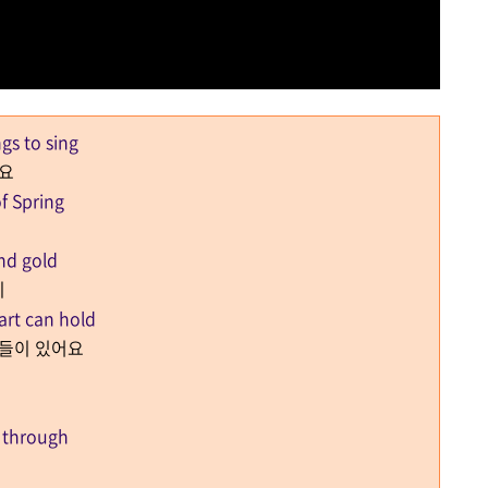
gs to sing
예요
f Spring
nd gold
이
art can hold
것들이 있어요
 through