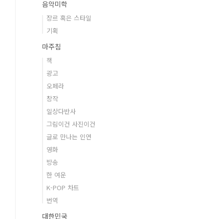
음악미학
장르 혹은 스타일
기획
마주침
책
광고
오페라
창작
일상다반사
그림이건 사진이건
글로 만나는 인연
영화
방송
한 여운
K-POP 차트
번역
대한민국