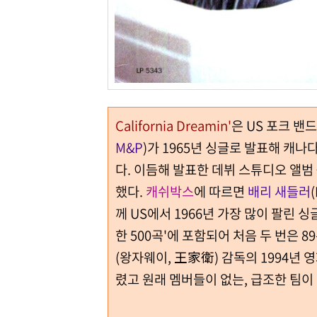
California Dreamin'
은 US 포크 밴
M&P
)가 1965년 싱글로 발표해 캐나다 
다. 이듬해 발표한 데뷔 스튜디오 앨범 <If Y
했다.
캐쉬박스
에 따르면
배리 새들러
께 US에서 1966년 가장 많이 팔린 
한 500곡'에 포함되어 처음 두 번은 8
(왕자웨이, 王家衛) 감독의 1994년
렸고 원래 멤버들이 없는, 급조한 팀이