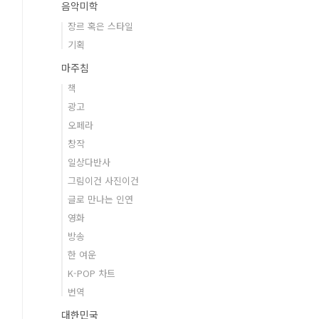
음악미학
장르 혹은 스타일
기획
마주침
책
광고
오페라
창작
일상다반사
그림이건 사진이건
글로 만나는 인연
영화
방송
한 여운
K-POP 차트
번역
대한민국