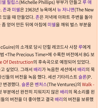
미쉘 필립스
(Michelle Phillips) 부부가 만들고
루 애
.
존
과
미쉘
은 1963년 뉴욕에서
뉴 저니맨
(The New
고 있을 때 만들었다.
존
은 저녁에 아파트 주변을 돌아
 좀 얻어 만든 뒤에 아침에
미쉘
을 깨워 벌스 부분을
 McGuire)의 소개로 당시 던힐 레코드사 사장
루
에게
범 <The Precious Time>에 수록한 버전에서 BG 보
e Of Destruction
의 후속곡으로 예정되어 있었다.
고 싶었다. 그래서
배리
가 녹음한 세션에서
배리
의 목
자신들의 버전을 녹음 했다. 세션 기타리스트
슬론
(P.
약간 변경했다.
슬론
은
벤처스
(The Ventures)의
Walk -
첫 부분에선 완전히 지워지지 않은
배리
의 목소리를 왼
이들의 버전을 더 좋아했고 결국
배리
의 버전을 보류했