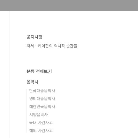
공지사항
저서 - 케이팝의 역사적 순간들
분류 전체보기
음악사
한국대중음악사
영미대중음악사
대한민국음악사
서양음악사
국내 사건사고
해외 사건사고