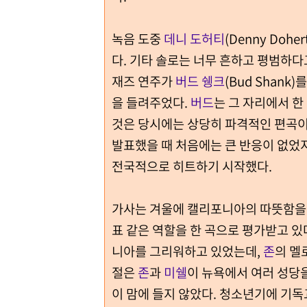
녹음 도중
데니 도허티
(Denny Doh
다. 기타 솔로는 너무 흔하고 평범하다
재즈 연주가
버드 쉥크
(Bud Shan
을 들려주었다.
버드
는 그 자리에서 한
것은 당시에는 상당히 파격적인 편곡
발표했을 때 처음에는 큰 반응이 없었
전국적으로 히트하기 시작했다.
가사는 겨울에 캘리포니아의 따뜻함을
표 같은 역할을 한 곡으로 평가받고 있
니아를 그리워하고 있었는데,
존
의 멜
절은
존
과
미쉘
이 뉴욕에서 여러 성당
이 맘에 들지 않았다. 청소년기에 기