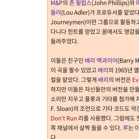
M&P
의
존 필립스
(John Phillips)와
들러
(Lou Adler)가 프로듀서를 맡았다
Journeymen)이란 그룹으로 활동하
다니다 힌트를 얻었고 꿈에서도 영감을
들려주었다.
이들은 친구인
배리 맥과이어
(Barry
이 곡을 팔수 있었고
배리
의 1965년 앨
컬을 맡았다. 그렇게
배리
의 버전은
Ev
하지만 이들은 자신들만의 버전을 만들
소리만 지우고 플롯과 기타를 첨가해 
F. Sloan)의 조언으로 기타 코드도 
Don't Run
리플 사용했다. 그럼에도 
쪽 채널에서 살짝 들을 수 있다.
루
는 
다.