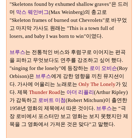
"Skeletons found by exhumed shallow graves"
은 드러
머
막스 웨인버그
(Max Weinberg)
의 충고로
"Skeleton frames of burned out Chevrolets"
로 바꾸었
고 마지막 가사도 원래는
"This is a town full of
losers, and baby I was born to win"
이였다
.
브루스
는 전통적인 버스와 후렴구로 이어지는 편곡
을 피하고 무엇보다도 연주를 강조하고 싶어 했다
.
"singing for the lonely"
에 등장하는
로이 오비슨
(Roy
Orbison)
은
브루스
에게 강한 영향을 끼친 뮤지션이
다
.
가사에 어울리는 노래로는
Only The Lonely
가 있
다
.
제목
Thunder Road
는
아더 리플리
(Arthur Ripley)
가 감독하고
로버트 미첨
(Robert Mitchum)
이 출연한
1958
년 영화의 제목에서 따온 것이다
.
브루스
는
“
극
장 로비에서 포스터만 보고 영화는 보지 못했지만 제
목을 그 영화에서 가져온 것은 맞다
”
고 말했다
.