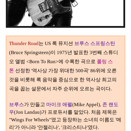
Thunder Road
는 US 록 뮤지션
브루스 스프링스틴
(Bruce Springsteen)
이
1975
년 발표한 3번째 스튜디
오 앨범
<Born To Run>
에 수록한 곡으로
롤링 스
톤
선정한 '역사상 가장 위대한
500
곡'
86
위에 오른
것을 비롯해 록 음악을 중심으로 한 역사상 최고의
곡을 꼽는 설문에서 자주 순위에 오르는 곡이다
.
브루스
가 만들고
마이크 애펠
(Mike Appel),
존 랜도
우
(Jon Landau)가 프로듀서를 맡았다.
처음 제목은
"
Wings For Wheels"
였고 등장하는 소녀의 이름도 '메
리'
가 아니라 '안젤리나
', '
크리스티나'
였다
.