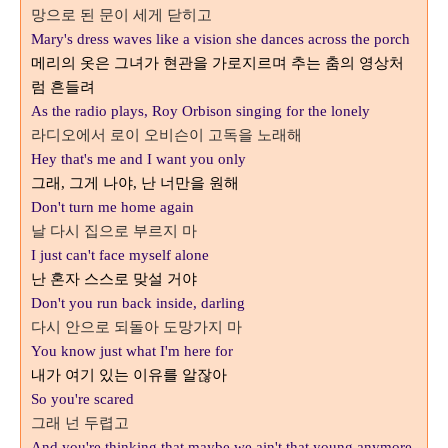
망으로 된 문이 세게 닫히고
Mary's dress waves like a vision she dances across the porch
메리의 옷은 그녀가 현관을 가로지르며 추는 춤의 영상처
럼
흔
들려
As the radio plays, Roy Orbison singing for the lonely
라디오에서 로이 오비슨이 고독을 노래해
Hey that's me and I want you only
그래
그게 나야
난 너만을 원해
,
,
Don't turn me home again
날 다시 집으로 부르지 마
I just can't face myself alone
난 혼자 스스로 맞설 거야
Don't you run back inside, darling
다시 안으로 되돌아 도망가지 마
You know just what I'm here for
내가 여기 있는 이유를 알잖아
So you're scared
그래 넌 두렵고
And you're thinking that maybe we ain't that young anymore