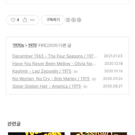
4
구독하기
'
1970s
>
1975
' 카테고리의 다른 글
December 1963 - The Four Seasons / 1975
2021.01.03
Have You Never Been Mellow - Olivia Newt
(0)
2020.12.18
on-John / 1975
Kashmir - Led Zeppelin / 1975
(0)
2020.10.16
(0)
No Woman, No Cry - Bob Marley / 1975
2020.09.24
(0)
Sister Golden Hair - America / 1975
2020.08.27
(0)
관련글