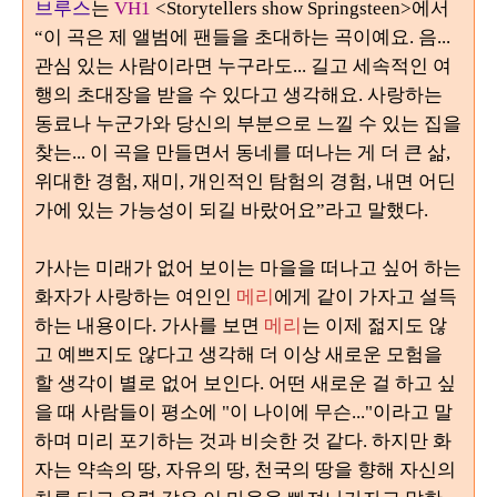
브루스
는
VH1
<Storytellers show Springsteen>
에서
“
이 곡은 제
앨범에 팬들을 초대하는 곡이예요.
음
...
관심 있는 사람이라면 누구라도
...
길고 세속적인 여
행의 초대장을 받을 수 있다고 생각해요
.
사랑하는
동료나 누군가와
당신의 부분으로 느낄 수 있는 집을
찾는
... 이 곡을 만들면서 동네를 떠나는 게 더 큰 삶,
위대한 경험, 재미, 개인적인 탐험의 경험, 내면 어딘
가에 있는 가능성이 되길 바랐어요”
라고 말했다
.
가사는 미래가 없어 보이는 마을을 떠나고 싶어 하는
화자가 사랑하는 여인인
메리
에게 같이 가자고 설득
하는 내용이다
.
가사를 보면
메리
는 이제 젊지도 않
고 예쁘지도 않다고 생각해 더 이상 새로운 모험을
할 생각이 별로 없어 보인다
. 어떤 새로운 걸 하고 싶
을 때 사람들이 평소에 "이 나이에 무슨..."이라고 말
하며 미리 포기하는 것과 비슷한 것 같다.
하지만 화
자는 약속의 땅
,
자유의 땅
,
천국의 땅을 향해 자신의