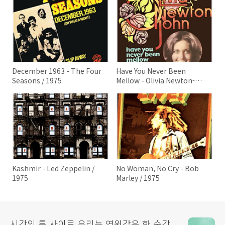
December 1963 - The Four
Have You Never Been
Seasons / 1975
Mellow - Olivia Newton-
John / 1975
Kashmir - Led Zeppelin /
No Woman, No Cry - Bob
1975
Marley / 1975
시간의 틈 사이로 우리는 영원같은 한 순간