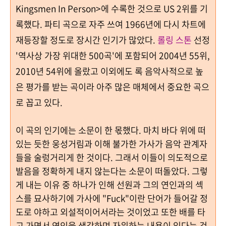
Kingsmen In Person>에 수록한 것으로 US
2
위를 기
록했
다
.
파티 곡으로 자주 쓰여
1966
년에 다시 차트에
재등장할 정도로 장시간 인기가 많았다
.
롤링 스톤
선정
'역사상 가장 위대한
500
곡'에 포함되어
2004
년
55
위
,
2010
년
54
위에 올랐고 이외에도 록 음악사적으로 높
은 평가를 받는 곡이라 아주 많은 매체에서 중요한 곡으
로 꼽고 있다.
이 곡의 인기에는 소문이 한 몫했다. 마치 바다 위에 떠
있는 듯한 웅성거림과 이해 불가한 가사가 음악 관계자
들을 술렁거리게 한 것이다. 그래서
이들이
의도적으로
발음을 정확하게 내지 않는다는 소문이 떠돌았다
.
그렇
게 내는 이유 중 하나가 인해 선원과 그의 연인과의 섹
스를 묘사하기에 가사에
"Fuck"
이란 단어가 들어갈 정
도로 야하고 외설적이어서라는 것이었고
또한
배를 타
고 가면서 연인을 생각하며 자위하는 내용이 있다는 것