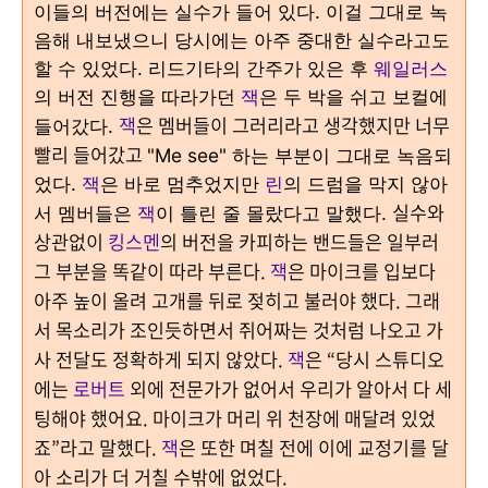
이들의 버전에는 실수가 들어 있다
.
이걸 그대로 녹
음해 내보냈으니 당시에는 아주 중대한 실수라고도
할 수 있었다
.
리드기타의 간주가 있은 후
웨일러스
의 버전 진행을 따라가던
잭
은 두 박을 쉬고 보컬에
잭
은 멤버들이 그러리라고 생각했지만 너무
들어갔다
.
빨리 들어갔고
"Me see"
하는 부분이 그대로 녹음되
었다
.
잭
은 바로 멈추었지만
린
의 드럼을 막지 않아
실수와
서 멤버들은
잭
이 틀린 줄 몰랐다고 말했다
.
상관없이
킹스멘
의 버전을 카피하는 밴드들은 일부러
그 부분을 똑같이 따라 부른다
.
잭
은 마이크를 입보다
아주 높이 올려 고개를 뒤로 젖히고 불러야 했다
.
그래
서 목소리가 조인듯하면서 쥐어짜는 것처럼 나오고 가
사 전달도 정확하게 되지 않았다
.
잭
은
“
당시 스튜디오
에는
로버트
외에 전문가가 없어서 우리가 알아서 다 세
팅해야 했어요
.
마이크
가 머리 위 천장에 매달려 있었
죠
”라
고 말했다
.
잭
은 또한 며칠 전에 이에 교정기를 달
아 소리가 더 거칠 수밖에 없었다
.