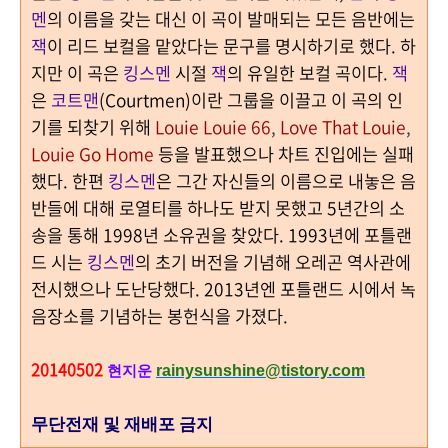
멘
의 이름을 갖는 대신 이 곡이
발매되는 모든 음반에는
잭
이 리드 보컬을 맡았다는 문구를 명시하기로 했다
. 하
지만 이 곡은
킹스멘
시절
잭
의 유일한 보컬 곡이다
.
잭
은
코트맨
(Courtmen)
이란 그룹을 이끌고 이 곡의
인
기를 되찾기 위해
Louie Louie 66
,
Love That Louie
,
Louie Go Home
등을 발표했으나 차트 진입에는 실패
했다
. 한편
킹스멘
은 그간 자신들의 이름으로 내놓은 음
반들에 대해 로열티를 하나도 받지 못했고
5
년간의 소
송을 통해
1998
년 소유권을 찾았다
.
1993
년에 포틀랜
드 시는
킹스멘
의 초기 버전을 기념해 오레곤 역사관에
전시했으나 도난당했다
. 2013
년엔 포틀랜드 시에서 녹
음장소를 기념하는 봉헌식을 가졌다
.
20140502
rainysunshine@tistory.com
현지운
무단전재 및 재배포 금지