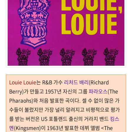
Louie Louie
는
R&B
가수
리처드 배리
(Richard
Berry)
가 만들고
1957
년 자신의 그룹
파라오스
(The
Pharaohs)
와 처음 발표한 곡이다
.
셀 수 없이 많은 가
수들이 불렀지만 가장 널리 알려지고 비평적으로 평가
를 받는 버전은 US 포틀랜드 출신의 거라지 밴드
킹스
멘
(Kingsmen)
이
1963
년 발표한 데뷔 앨범 <The