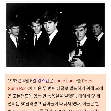
1963
년
4
월
6
일
킹스멘
은
Louie Louie
를
Peter
Gunn Rock
에 이은 두 번째 싱글로 발표하기 위해 오레
곤 포틀랜드에 있는 한 녹음실을 빌렸다
.
대여비 및 세
션비는
50
달러였고 멤버들이 나눠서 냈다
.
이들은 한