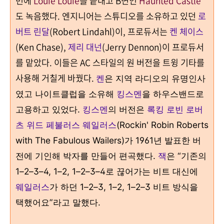
번에
Louie Louie
를 끝내고
B
면인
Haunted Castle
도
녹음했다
. 엔
지니어는 스튜디오를 소유하고 있던
로
버트 린달
(Robert Lindahl)
이
,
프로듀서는
켄 체이스
(Ken Chase),
제리 대넌
(Jerry Dennon)이 프로듀서
를 맡았다. 이들은
AC
스타일의 원 버전을 트윙 기타를
사용해 거칠게 바꿨다
.
켄
은 지역 라디오의 유명인사
였고 나이트클럽을 소유해
킹스멘
을 하우스밴드로
고용하고 있었다
.
킹스멘
의 버전은
록킹 로빈 로버
츠 위드 페불러스 웨일러스
(Rockin' Robin Roberts
with The Fabulous Wailers)
가
1961
년 발표한 버
전에 기인해 박자를 만들어 편곡했다
.
잭
은
“
기존의
1
–
2
–
3
–
4, 1
–
2, 1
–
2
–
3
–
4
로 끊어가는 비트 대신에
웨일러스
가 하던
1
–
2
–
3, 1
–
2, 1
–
2
–
3
비트 방식을
택했어요
”라
고 말했다
.