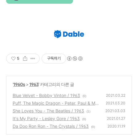
5
구독하기
'
1960s
>
1963
' 카테고리의 다른 글
Blue Velvet - Bobby Vinton / 1963
2021.03.22
(0)
Puff, The Magic Dragon - Peter, Paul & Mar
2021.03.20
y / 1963
She Loves You - The Beatles / 1963
(0)
2021.03.03
(1)
It's My Party - Lesley Gore / 1963
2021.01.27
(0)
Da Doo Ron Ron - The Crystals / 1963
2020.11.19
(0)