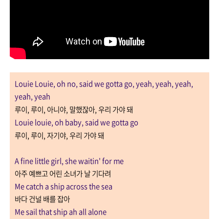
Louie Louie, oh no, said we gotta go, yeah, yeah, yeah,
yeah, yeah
루이
,
루이
,
아니야
,
말했잖아
,
우리 가야 돼
Louie louie, oh baby, said we gotta go
루이
,
루이
,
자기야
,
우리 가야 돼
A fine little girl, she waitin' for me
아주 예쁘고 어린 소녀가 날 기다려
Me catch a ship across the sea
바다 건널 배를 잡아
Me sail that ship ah all alone