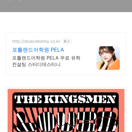
http://studydestiny.co.kr
광고
포틀랜드어학원 PELA
포틀랜드어학원 PELA 무료 유학
컨설팅 스터디데스티니