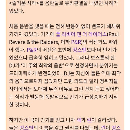
<
즐거운 사라
>
를 음란물로 유죄판결을 내렸던 사례가
있었다
.
처음 음반을 냈을 때는 전혀 반응이 없어 밴드가 해체위
기까지 갔었다
. 거기에
폴 리비어 앤 더 레이더스
(Paul
Revere & the Raiders,
이하
P&R
)
의 버전과도 싸워
야 했다
.
P&R
의 버전은 초반에
킹스멘
보다 더 인기가
있었으나 급속히 잊히고 말았다
.
그러다 보스톤의 한
DJ
가
‘
이 주의 최악의 음반
’
으로
선정하면서 분위기는
드라마틱하게 반전되었다
. DJ
는 자신이 들은 역대 최악
의 음악으로까지 꼽았
지만 그런 의도와 달리 청취자들
사이에서는 도대체 무슨 이유로 그런 건지 듣고 싶어하
는 심리가 발동해 폭발적으로 인기가 급상승하기 시작
한 것이다
.
하지만 이 곡이 인기를 얻고 나자
잭
과
린
이 갈라섰다
.
둘은
킹스멘
의 이름을 갖고 권리를 다퉜는데
,
린
이
킹스