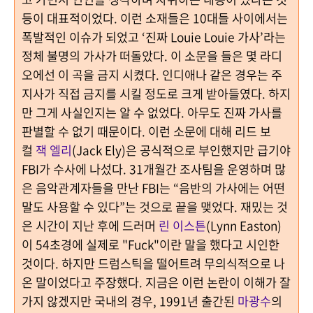
등이 대표적이었다
. 이런 소재들은 10
대들 사이에서는
폭발적인 이슈가 되었고
‘
진짜
Louie Louie
가사
’
라는
정체 불명의 가사가 떠돌았다
.
이 소문을 들은 몇 라디
오에선 이 곡을 금지 시켰다. 인디애나 같은 경우는 주
지사가 직접 금지를 시킬 정도로 크게 받아들였다
.
하지
만 그게 사실인지는 알 수 없었다. 아무도 진짜 가사를
판별할 수 없기 때문이다
.
이런 소문에 대해 리드 보
컬
잭 엘리
(Jack Ely)
은 공식적으로 부인했지만 급기야
FBI
가 수사에 나섰다
. 31
개월간 조사팀을 운영하며 많
은 음악관계자들을 만난
FBI
는
“
음반의 가사에는 어떤
말도 사용할 수 있다
”
는 것으로 끝을 맺었다
.
재밌는 것
은 시간이 지난 후에 드러머
린 이스튼
(Lynn Easton)
이
54
초경에 실제로
"Fuck"
이란 말을 했다고 시인한
것이다
.
하지만 드럼스틱을 떨어트려 무의식적으로 나
온 말이었다고 주장했다
.
지금은 이런 논란이 이해가 잘
가지 않겠지만 국내의 경우
, 1991
년 출간된
마광수
의