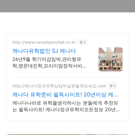
http://www.canadayouhak.co.kr
광고
캐나다유학법인 SJ 캐나다
26년9월 학기마감임박,관리형유
학,명문대진학,프리미엄정착서비
스,캐나다8개직영센터 직영홈스테
이, 유학준비특강반, 국제사립학교,
자녀무상, 보딩스쿨
http://캐나다정규유학상담하실분들꼭보세요.com
광고
캐나다 유학준비 필독사이트! 20년이상 캐나
다정규유학만!
캐나다나라로 유학을생각하시는 분들에게 추천되
는 필독사이트! 캐나다정규유학의모든정보 20년이
상 캐나다정규유학만 전문으로 상담해온 업체모음
중고등학생혼자유학, 대학유학