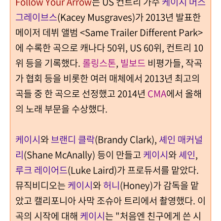
Follow Your Arrow
는 US 컨트리 가수
케이시 머스
그레이브스
(Kacey Musgraves)가 2013년 발표한
메이저 데뷔 앨범 <Same Trailer Different Park>
에 수록한 곡으로 캐나다 50위, US 60위, 컨트리 10
위 등을 기록했다.
롤링스톤
,
빌보드
비평가들, 작곡
가 협회 등을 비롯한 여러 매체에서 2013년 최고의
곡들 중 한 곡으로 선정했고 2014년
CMA
에서 올해
의 노래 부문을 수상했다.
케이시
와
브랜디 클락
(Brandy Clark),
셰인 매커널
리
(Shane McAnally) 등이 만들고
케이시
와
셰인
,
루크 레이어드
(Luke Laird)가 프로듀서를 맡았다.
뮤직비디오는
케이시
와
허니
(Honey)가 감독을 맡
았고 캘리포니아 사막 조슈아 트리에서 촬영했다.
이
곡의 시작에 대해
케이시
는 "처음엔 친구에게 쓴 시