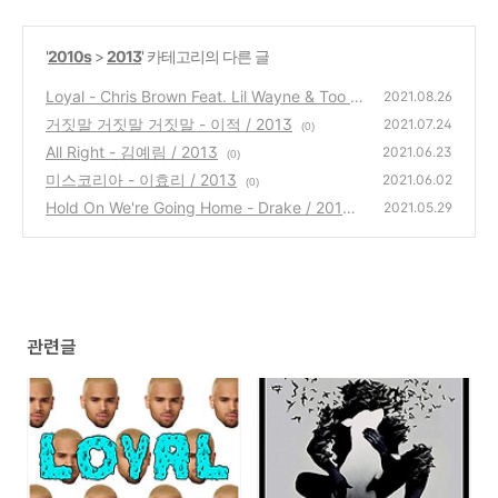
'
2010s
>
2013
' 카테고리의 다른 글
Loyal - Chris Brown Feat. Lil Wayne & Too S
2021.08.26
hort / 2013
거짓말 거짓말 거짓말 - 이적 / 2013
(2)
2021.07.24
(0)
All Right - 김예림 / 2013
2021.06.23
(0)
미스코리아 - 이효리 / 2013
2021.06.02
(0)
Hold On We're Going Home - Drake / 2013
2021.05.29
(0)
관련글