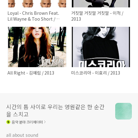
Loyal - Chris Brown Feat.
거짓말 거짓말 거짓말 - 이적 /
Lil Wayne & Too Short /
2013
2013
All Right - 김예림 / 2013
미스코리아 - 이효리 / 2013
시간의 틈 사이로 우리는 영원같은 한 순간
을 스치고
음악
분야 크리에이터
all about sound