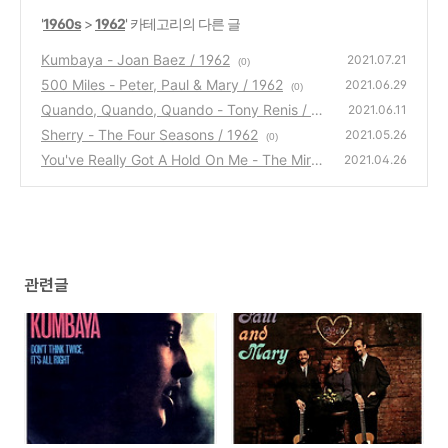
'
1960s
>
1962
' 카테고리의 다른 글
Kumbaya - Joan Baez / 1962
2021.07.21
(0)
500 Miles - Peter, Paul & Mary / 1962
2021.06.29
(0)
Quando, Quando, Quando - Tony Renis / 19
2021.06.11
62
Sherry - The Four Seasons / 1962
(1)
2021.05.26
(0)
You've Really Got A Hold On Me - The Mirac
2021.04.26
les / 1962
(0)
관련글