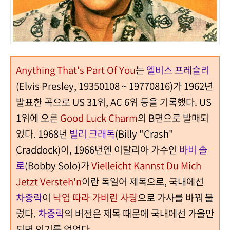
Anything That's Part Of You
는
엘비스 프레슬리
(Elvis Presley, 19350108 ~ 19770816)가 1962년
발표한 곡으로 US 31위, AC 6위 등을 기록했다. US
1위에 오른
Good Luck Charm
의 B면으로 발매되
었다.
1968년
빌리 크래독
(Billy "Crash"
Craddock)이, 1966년엔 이탈리아 가수인
바비 솔
로
(Bobby Solo)가
Vielleicht Kannst Du Mich
Jetzt Versteh'n
이란 독일어 제목으로, 국내에선
차중락
이
낙엽 따라 가버린 사랑
으로 가사를 바꿔 불
렀다.
차중락
의 버전은 제목 때문에 국내에선 가을만
되면 인기를 얻었다.