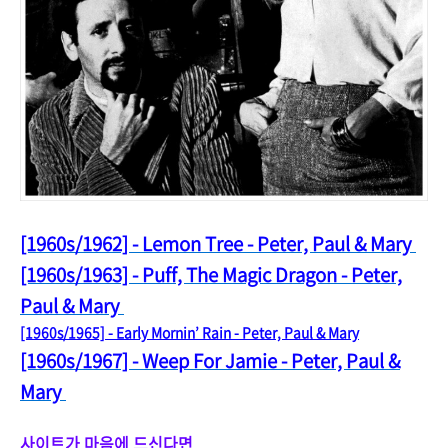
[1960s/1962] - Lemon Tree - Peter, Paul & Mary
[1960s/1963] - Puff, The Magic Dragon - Peter,
Paul & Mary
[1960s/1965] - Early Mornin’ Rain - Peter, Paul & Mary
[1960s/1967] - Weep For Jamie - Peter, Paul &
Mary
사이트가 마음에 드신다면