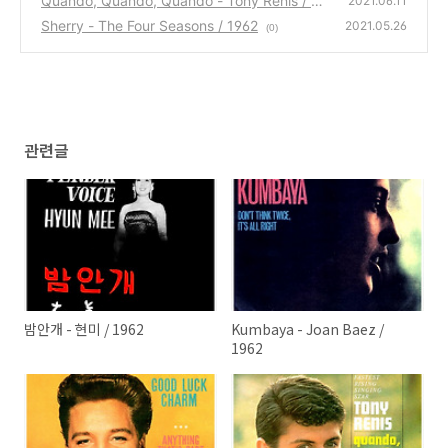
Quando, Quando, Quando - Tony Renis / 19
2021.06.11
62
Sherry - The Four Seasons / 1962
(1)
2021.05.26
(0)
관련글
밤안개 - 현미 / 1962
Kumbaya - Joan Baez /
1962