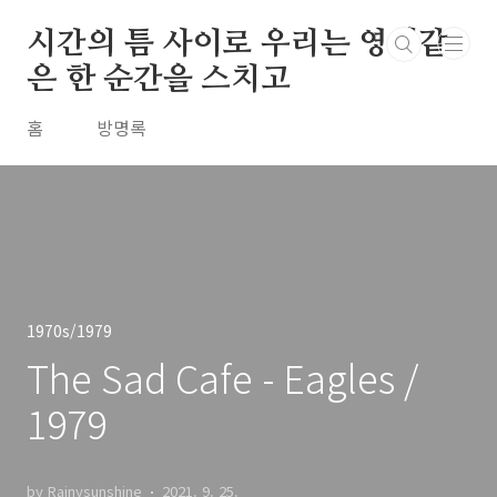
본문 바로가기
시간의 틈 사이로 우리는 영원같
은 한 순간을 스치고
홈
방명록
1970s/1979
The Sad Cafe - Eagles /
1979
by Rainysunshine
2021. 9. 25.