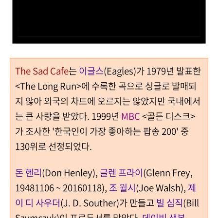
The Sad Cafe
는
이글스
(Eagles)가 1979년 발표한
<The Long Run>에 수록한 곡으로
싱글로 발매되
지 않아 외국의 차트에 오르지는 않았지만 국내에서
는 큰 사랑을 받았다. 1999년
MBC
<골든 디스크>
가 조사한 '한국인이 가장 좋아하는 팝송 200' 중
130위로 선정되었다.
돈 헨리
(Don Henley),
글렌 프라이
(Glenn Frey,
19481106 ~ 20160118),
조 월시
(Joe Walsh),
제
이 디 사우더
(J. D. Souther)가 만들고
빌 심직
(Bill
Szymczyk)이 프로듀서를 맡았다.
데이빗 샌본