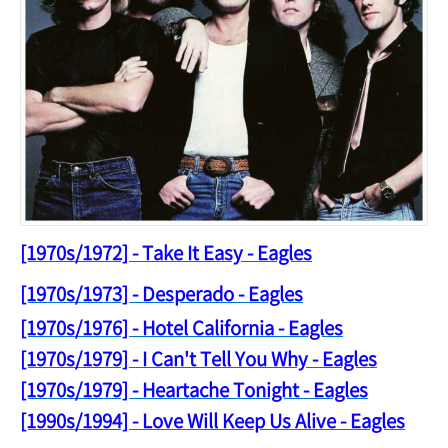
[1970s/1972] - Take It Easy - Eagles
[1970s/1973] - Desperado - Eagles
[1970s/1976] - Hotel California - Eagles
[1970s/1979] - I Can't Tell You Why - Eagles
[1970s/1979] - Heartache Tonight - Eagles
[1990s/1994] - Love Will Keep Us Alive - Eagles