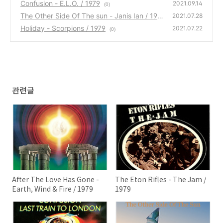
Confusion - E.L.O. / 1979
2021.09.14
(0)
The Other Side Of The sun - Janis Ian / 197
2021.07.28
9
Holiday - Scorpions / 1979
(0)
2021.07.22
(0)
관련글
After The Love Has Gone -
The Eton Rifles - The Jam /
Earth, Wind & Fire / 1979
1979