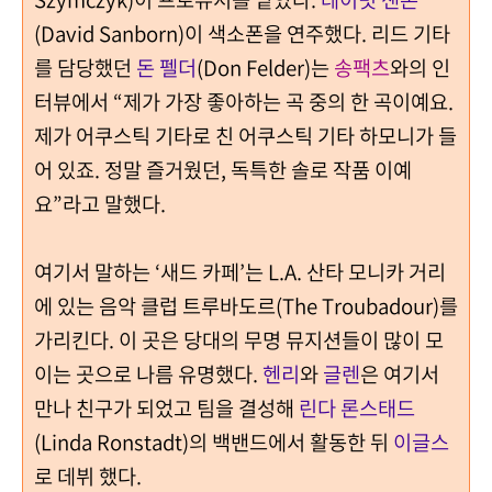
(David Sanborn)이 색소폰을 연주했다.
리드 기타
를 담당했던
돈 펠더
(Don Felder)는
송팩츠
와의 인
터뷰에서 “제가 가장 좋아하는 곡 중의 한 곡이예요.
제가 어쿠스틱 기타로 친 어쿠스틱 기타 하모니가 들
어 있죠. 정말 즐거웠던, 독특한 솔로 작품 이예
요”라고 말했다.
여기서 말하는 ‘새드 카페’는 L.A. 산타 모니카 거리
에 있는 음악 클럽 트루바도르(The Troubadour)를
가리킨다. 이 곳은 당대의 무명 뮤지션들이 많이 모
이는 곳으로 나름 유명했다.
헨리
와
글렌
은 여기서
만나 친구가 되었고 팀을 결성해
린다 론스태드
(Linda Ronstadt)의 백밴드에서 활동한 뒤
이글스
로 데뷔 했다.