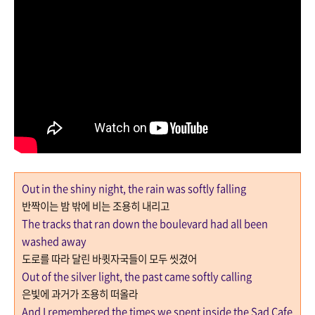
Out in the shiny night, the rain was softly falling
반짝이는 밤 밖에 비는 조용히 내리고
The tracks that ran down the boulevard had all been
washed away
도로를 따라 달린 바큇자국들이 모두 씻겼어
Out of the silver light, the past came softly calling
은빛에 과거가 조용히 떠올라
And I remembered the times we spent inside the Sad Cafe