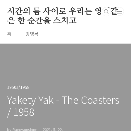
본문 바로가기
시간의 틈 사이로 우리는 영원같
은 한 순간을 스치고
홈
방명록
1950s/1958
Yakety Yak - The Coasters
/ 1958
by Rainysunshine
2021. 5. 22.