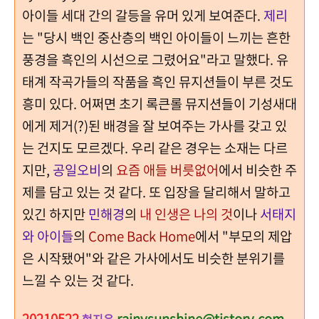
아이들 세대 간의 갈등을 유머 있게 보여준다.
제리
는 "당시 백인 중산층의 백인 아이들이 느끼는 흔한
풍경을
흑인의 시선으로 그렸어요
"라고 말했다. 유
태계 작곡가들의 작품을 흑인 뮤지션들이 부른 것도
흥미 있다. 어쩌면 초기 록큰롤 뮤지션들이 기성새대
에게 제거(?)된 배경을 잘 보여주는 가사를 갖고 있
는 건지도 모르겠다. 우리 같은 경우는 소재는 다르
지만,
공일오비
의
요즘 애들 버릇없어
에서 비슷한 주
제를 담고 있는 것 같다. 또 입장을 달리해서 말하고
있긴 하지만
민해경
의
내 인생은 나의 것
이나
서태지
와 아이들
의
Come Back Home
에서 "부모의 제압
은 시작됐어"와 같은 가사에서도 비슷한 분위기를
느낄 수 있는 것 같다.
20210522
rainysunshine@tistory.com
현지운