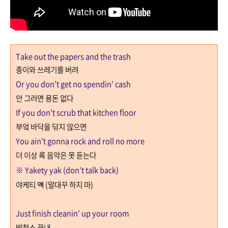
Take out the papers and the trash
종이와 쓰레기를 버려
Or you don't get no spendin' cash
안 그러면 용돈 없다
If you don't scrub that kitchen floor
부엌 바닥을 닦지 않으면
You ain't gonna rock and roll no more
더 이상 록 음악은 못 듣는다
※
Yakety yak (don't talk back)
야케티 얙
(
말대꾸 하지 마
)
Just finish cleanin' up your room
방청소 끝내