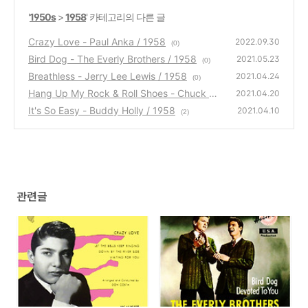
'
1950s
>
1958
' 카테고리의 다른 글
Crazy Love - Paul Anka / 1958
2022.09.30
(0)
Bird Dog - The Everly Brothers / 1958
2021.05.23
(0)
Breathless - Jerry Lee Lewis / 1958
2021.04.24
(0)
Hang Up My Rock & Roll Shoes - Chuck Will
2021.04.20
is / 1958
It's So Easy - Buddy Holly / 1958
(0)
2021.04.10
(2)
관련글