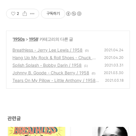
2
구독하기
'
1950s
>
1958
' 카테고리의 다른 글
Breathless - Jerry Lee Lewis / 1958
2021.04.24
(0)
Hang Up My Rock & Roll Shoes - Chuck Will
2021.04.20
is / 1958
Splish Splash - Bobby Darin / 1958
(0)
2021.03.31
(1)
Johnny B. Goode - Chuck Berry / 1958
2021.03.30
(0)
Tears On My Pillow - Little Anthony / 1958
2021.03.18
(0)
관련글