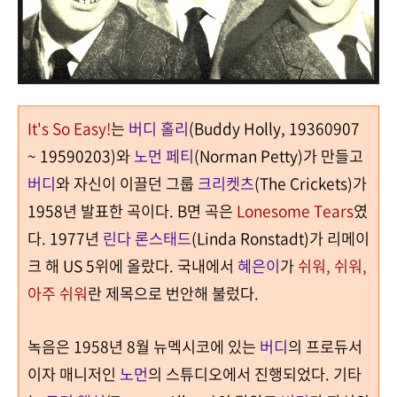
It's So Easy!
는
버디 홀리
(Buddy Holly, 19360907
~ 19590203)
와
노먼 페티
(Norman Petty)
가 만들고
버디
와 자신이 이끌던 그룹
크리켓츠
(The Crickets)
가
1958
년 발표한 곡이다
. B
면 곡은
Lonesome Tears
였
다
. 1977
년
린다 론스태드
(Linda Ronstadt)
가 리메이
크 해 US
5
위에 올랐다
. 국내에서
혜은이
가
쉬워, 쉬워,
아주 쉬워
란 제목으로 번안해 불렀다.
녹음은
1958
년
8
월 뉴멕시코에 있는
버디
의 프로듀서
이자 매니저인
노먼
의 스튜디오에서 진행되었다
.
기타