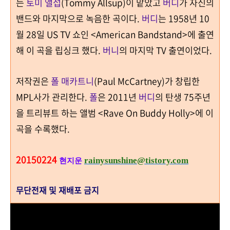
는
토미 앨섭
(Tommy Allsup)
이 맡았고
버디
가 자신의
밴드와 마지막으로 녹음한 곡이다
.
버디
는
1958
년
10
월
28
일 US
TV
쇼인
<American Bandstand>
에 출연
해 이 곡을 립싱크 했다
.
버니
의 마지막
TV
출연이었다
.
저작권은
폴 매카트니
(Paul McCartney)
가 창립한
MPL
사가 관리한다
.
폴
은
2011
년
버디
의 탄생
75
주년
을 트리뷰트 하는 앨범
<Rave On Buddy Holly>
에 이
곡을 수록했다
.
20150224
rainysunshine@tistory.com
현지운
무단전재 및 재배포 금지