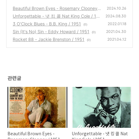
Beautiful Brown Eyes - Rosemary Clooney /
2024.10.26
1951
Unforgettable - 냇 킹 콜 Nat King Cole / 195
(4)
2024.08.30
1
3 O'Clock Blues - B.B. King / 1951
(8)
2022.01.18
(0)
Sin (It's No) Sin - Eddy Howard / 1951
2021.04.30
(0)
Rocket 88 - Jackie Brenston / 1951
2021.04.12
(0)
관련글
Beautiful Brown Eyes -
Unforgettable - 냇 킹 콜 Nat