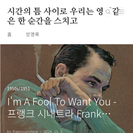
본문 바로가기
시간의 틈 사이로 우리는 영원같
은 한 순간을 스치고
홈
방명록
1950s/1951
I'm A Fool To Want You -
프랭크 시내트라 Frank
Sinatra / 1951
by Rainysunshine
2024. 11. 5.