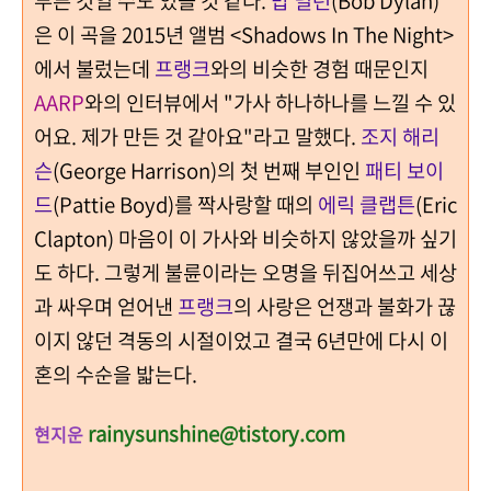
부른 것일 수도 있을 것 같다.
밥 딜런
(Bob Dylan)
은 이 곡을 2015년 앨범 <Shadows In The Night>
에서 불렀는데
프랭크
와의 비슷한 경험 때문인지
AARP
와의 인터뷰에서 "가사 하나하나를 느낄 수 있
어요. 제가 만든 것 같아요"라고 말했다.
조지 해리
슨
(George Harrison)의 첫 번째 부인인
패티 보이
드
(Pattie Boyd)를 짝사랑할 때의
에릭 클랩튼
(Eric
Clapton) 마음이 이 가사와 비슷하지 않았을까 싶기
도 하다. 그렇게 불륜이라는 오명을 뒤집어쓰고 세상
과 싸우며 얻어낸
프랭크
의 사랑은 언쟁과 불화가 끊
이지 않던 격동의 시절이었고 결국 6년만에 다시 이
혼의 수순을 밟는다.
rainysunshine@tistory.com
현지운