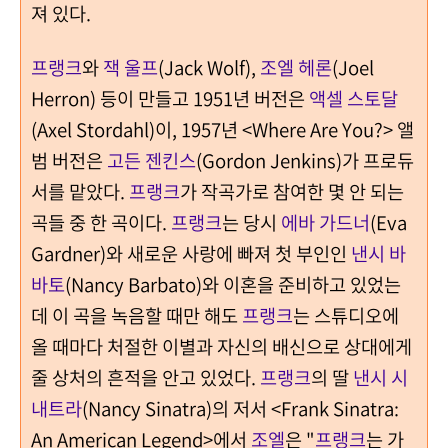
져 있다.
프랭크
와
잭 울프
(Jack Wolf),
조엘 헤론
(Joel
Herron) 등이 만들고 1951년 버전은
액셀 스토달
(Axel Stordahl)이, 1957년 <Where Are You?> 앨
범 버전은
고든 젠킨스
(Gordon Jenkins)가 프로듀
서를 맡았다.
프랭크
가 작곡가로 참여한 몇 안 되는
곡들 중 한 곡이다.
프랭크
는 당시
에바 가드너
(Eva
Gardner)와 새로운 사랑에 빠져 첫 부인인
낸시 바
바토
(Nancy Barbato)와 이혼을 준비하고 있었는
데 이 곡을 녹음할 때만 해도
프랭크
는 스튜디오에
올 때마다 처절한 이별과 자신의 배신으로 상대에게
줄 상처의 흔적을 안고 있었다.
프랭크
의 딸
낸시 시
내트라
(Nancy Sinatra)의 저서 <Frank Sinatra:
An American Legend>에서
조엘
은 "
프랭크
는 가